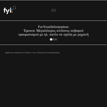
ForYourInformation:
Έρευνα: Μεγαλύτερος κίνδυνος σοβαρού
τραυματισμού με ηλ. πατίνι σε σχέση με μηχανή
(ΔΗΜΗΤΡΗΣ ΠΑΠΑΜΗΤΣΟΣ/ΓΡΑΦΕΙΟ ΤΥΠΟΥ ΠΡΩΘΥΠΟΥΡΓΟΥ/EUROKINISSI)