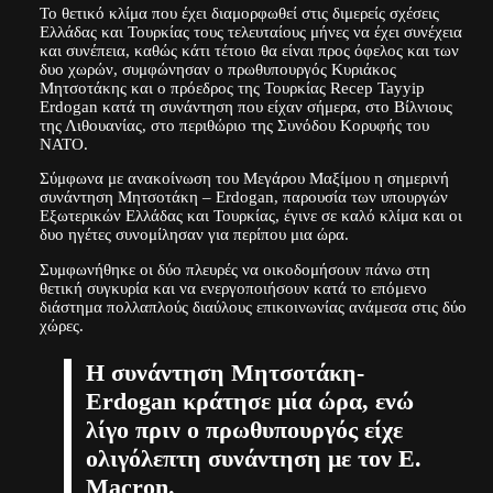
Το θετικό κλίμα που έχει διαμορφωθεί στις διμερείς σχέσεις
Ελλάδας και Τουρκίας τους τελευταίους μήνες να έχει συνέχεια
και συνέπεια, καθώς κάτι τέτοιο θα είναι προς όφελος και των
δυο χωρών, συμφώνησαν ο πρωθυπουργός Κυριάκος
Μητσοτάκης και ο πρόεδρος της Τουρκίας Recep Tayyip
Erdogan κατά τη συνάντηση που είχαν σήμερα, στο Βίλνιους
της Λιθουανίας, στο περιθώριο της Συνόδου Κορυφής του
ΝΑΤΟ.
Σύμφωνα με ανακοίνωση του Μεγάρου Μαξίμου η σημερινή
συνάντηση Μητσοτάκη – Erdogan, παρουσία των υπουργών
Εξωτερικών Ελλάδας και Τουρκίας, έγινε σε καλό κλίμα και οι
δυο ηγέτες συνομίλησαν για περίπου μια ώρα.
Συμφωνήθηκε οι δύο πλευρές να οικοδομήσουν πάνω στη
θετική συγκυρία και να ενεργοποιήσουν κατά το επόμενο
διάστημα πολλαπλούς διαύλους επικοινωνίας ανάμεσα στις δύο
χώρες.
Η συνάντηση Μητσοτάκη-
Erdogan κράτησε μία ώρα, ενώ
λίγο πριν ο πρωθυπουργός είχε
ολιγόλεπτη συνάντηση με τον E.
Macron.