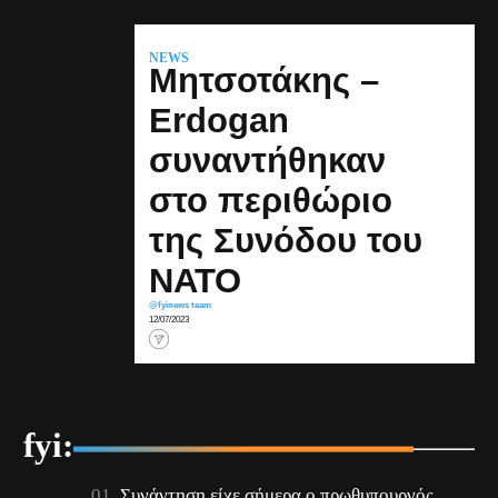
NEWS
Μητσοτάκης –
Erdogan
συναντήθηκαν
στο περιθώριο
της Συνόδου του
ΝΑΤΟ
@fyinews team
12/07/2023
fyi:
Συνάντηση είχε σήμερα ο πρωθυπουργός