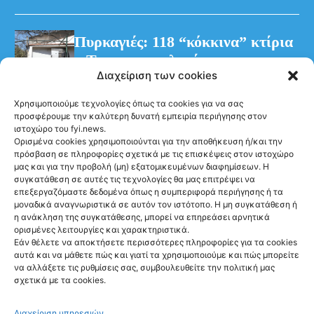
Πυρκαγιές: 118 “κόκκινα” κτίρια
– Τρεις προφυλακίσεις για τη
Διαχείριση των cookies
φωτιά στη Βοιωτία
Χρησιμοποιούμε τεχνολογίες όπως τα cookies για να σας
προσφέρουμε την καλύτερη δυνατή εμπειρία περιήγησης στον
ιστοχώρο του fyi.news.
Ορισμένα cookies χρησιμοποιούνται για την αποθήκευση ή/και την
πρόσβαση σε πληροφορίες σχετικά με τις επισκέψεις στον ιστοχώρο
μας και για την προβολή (μη) εξατομικευμένων διαφημίσεων. Η
συγκατάθεση σε αυτές τις τεχνολογίες θα μας επιτρέψει να
Ακολούθησέ μας
επεξεργαζόμαστε δεδομένα όπως η συμπεριφορά περιήγησης ή τα
μοναδικά αναγνωριστικά σε αυτόν τον ιστότοπο. Η μη συγκατάθεση ή
η ανάκληση της συγκατάθεσης, μπορεί να επηρεάσει αρνητικά
ορισμένες λειτουργίες και χαρακτηριστικά.
Εάν θέλετε να αποκτήσετε περισσότερες πληροφορίες για τα cookies
αυτά και να μάθετε πώς και γιατί τα χρησιμοποιούμε και πώς μπορείτε
Newsletter
να αλλάξετε τις ρυθμίσεις σας, συμβουλευθείτε την πολιτική μας
σχετικά με τα cookies.
Διαχείριση υπηρεσιών