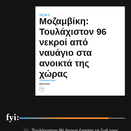
NEWS
Μοζαμβίκη:
Τουλάχιστον 96
νεκροί από
ναυάγιο στα
ανοικτά της
χώρας
@fyinews team
08/04/2024
fyi:
Τουλάχιστον 96 άτομα έχασαν τη ζωή τους