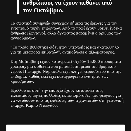
ανθρώπους να έχουν πεθάνει από
τον Οκτώβριο.
Τα σωστικά συνεργεία συνέχιζαν σήμερα τις έρευνες για τον
εντοπισμό τυχόν επιζώντων. Από το πρωί έχουν βρεθεί ένδεκα
άνθρωποι ζωντανοί, αλλά άγνωστος παραμένει ο αριθμός των
αγνοούμενων.
“Το πλοίο βυθίστηκε διότι ήταν υπερπλήρες και ακατάλληλο
για τη μεταφορά επιβατών”, ανακοίνωσε ο αξιωματούχος.
Στη Μοζαμβίκη έχουν καταγραφεί σχεδόν 15.000 κρούσματα
χολέρας, μια ασθένεια που μεταδίδεται μέσω του βρόμικου
νερού. Η επαρχία Ναμπούλα έχει πληγεί περισσότερο από την
επιδημία, καθώς εκεί έχει καταγραφεί το ένα τρίτο των
κρουσμάτων.
Εξάλλου σε αυτή την επαρχία έχουν καταφύγει τους
τελευταίους μήνες πολλοί/ες εκτοπισμένοι/ες που φεύγουν για
να γλιτώσουν από τις επιθέσεις των τζιχαντιστών στη γειτονική
επαρχία Κάμπο Ντελγάδο.