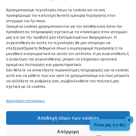
Χρησιμοποιούμε τεχνολογίες όπως τα cookies για να σας
προσφέρουμε την καλύτερη δυνατή εμπειρία περιήγησης στον
ιστοχώρο του fyi.news.
Ορισμένα cookies χρησιμοποιούνται για την αποθήκευση ή/και την
πρόσβαση σε πληροφορίες σχετικά με τις επισκέψεις στον ιστοχώρο
μας και για την προβολή (μη) εξατομικευμένων διαφημίσεων. Η
συγκατάθεση σε αυτές τις τεχνολογίες θα μας επιτρέψει να
Ακολούθησέ μας
επεξεργαζόμαστε δεδομένα όπως η συμπεριφορά περιήγησης ή τα
μοναδικά αναγνωριστικά σε αυτόν τον ιστότοπο. Η μη συγκατάθεση ή
η ανάκληση της συγκατάθεσης, μπορεί να επηρεάσει αρνητικά
ορισμένες λειτουργίες και χαρακτηριστικά.
Εάν θέλετε να αποκτήσετε περισσότερες πληροφορίες για τα cookies
αυτά και να μάθετε πώς και γιατί τα χρησιμοποιούμε και πώς μπορείτε
Newsletter
να αλλάξετε τις ρυθμίσεις σας, συμβουλευθείτε την πολιτική μας
σχετικά με τα cookies.
Διαχείριση υπηρεσιών
Sign me up!
Αποδοχή όλων των cookies
✕
Ρώτα μας ό,τι θες
Απόρριψη