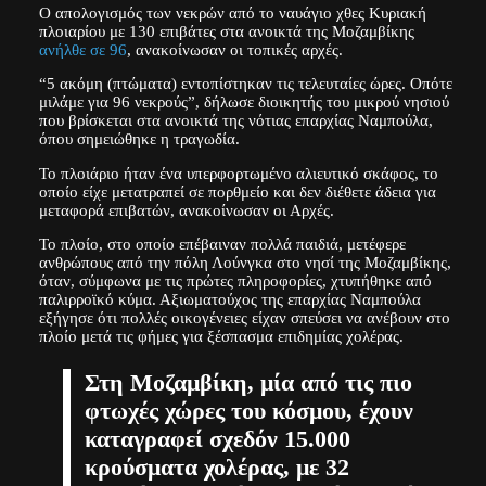
Ο απολογισμός των νεκρών από το ναυάγιο χθες Κυριακή
πλοιαρίου με 130 επιβάτες στα ανοικτά της Μοζαμβίκης
ανήλθε σε 96
, ανακοίνωσαν οι τοπικές αρχές.
“5 ακόμη (πτώματα) εντοπίστηκαν τις τελευταίες ώρες. Οπότε
μιλάμε για 96 νεκρούς”, δήλωσε διοικητής του μικρού νησιού
που βρίσκεται στα ανοικτά της νότιας επαρχίας Ναμπούλα,
όπου σημειώθηκε η τραγωδία.
Το πλοιάριο ήταν ένα υπερφορτωμένο αλιευτικό σκάφος, το
οποίο είχε μετατραπεί σε πορθμείο και δεν διέθετε άδεια για
μεταφορά επιβατών, ανακοίνωσαν οι Αρχές.
Το πλοίο, στο οποίο επέβαιναν πολλά παιδιά, μετέφερε
ανθρώπους από την πόλη Λούνγκα στο νησί της Μοζαμβίκης,
όταν, σύμφωνα με τις πρώτες πληροφορίες, χτυπήθηκε από
παλιρροϊκό κύμα. Αξιωματούχος της επαρχίας Ναμπούλα
εξήγησε ότι πολλές οικογένειες είχαν σπεύσει να ανέβουν στο
πλοίο μετά τις φήμες για ξέσπασμα επιδημίας χολέρας.
Στη Μοζαμβίκη, μία από τις πιο
φτωχές χώρες του κόσμου, έχουν
καταγραφεί σχεδόν 15.000
κρούσματα χολέρας, με 32