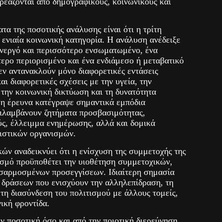
ρεάζονται από δημογραφικούς, κοινωνικούς και
τα της ποσοτικής ανάλυσης είναι ότι η τρίτη
ς ενιαία κοινωνική κατηγορία. Η ανάλυση ανέδειξε
 ενεργό και περισσότερο ενσωματωμένο, ένα
ερο περιορισμένο και ένα ενδιάμεσο ή μεταβατικό
εν αντανακλούν μόνο διαφορετικές εντάσεις
αι διαφορετικές σχέσεις με την υγεία, την
την κοινωνική δικτύωση και τη δυνατότητα
η έρευνα κατέγραψε σημαντικά εμπόδια
ριλαμβάνουν ζητήματα προσβασιμότητας,
ύς, έλλειμμα ενημέρωσης, αλλά και δομικά
τιστικών οργανισμών.
ών αναδεικνύει ότι η ενίσχυση της συμμετοχής της
τισμό προϋποθέτει την υιοθέτηση συμμετοχικών,
σαρμοσμένων προσεγγίσεων. Ιδιαίτερη σημασία
η δράσεων που ενισχύουν την αλληλεπίδραση, τη
τη διασύνδεση του πολιτισμού με άλλους τομείς,
νική φροντίδα.
ν ποσοτική όσο και από την ποιοτική διερεύνηση,