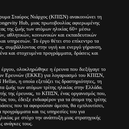
ρυμα Σταύρος Νιάρχος (ΚΠΙΣΝ) ανακοινώνει τη
ngevity Hub, μιας πρωτοβουλίας αφιερωμένης
τας της ζωής των ατόμων ηλικίας 60+ μέσω
ών, αθλητικών, κοινωνικών και εκπαιδευτικών
αι υπηρεσιών. Το έργο θέτει στο επίκεντρο τα
ς, συμβάλλοντας στην υγιή και ενεργό γήρανση,
ένα και στοχευμένα προγράμματα, δράσεις και
 έργου, ολοκληρώθηκε η έρευνα που διεξήγαγε το
ών Ερευνών (ΕΚΚΕ) για λογαριασμό του ΚΠΙΣΝ,
Hellas, η οποία εξετάζει τις δραστηριότητες, τη
τα ζωής των ατόμων τρίτης ηλικίας στην Ελλάδα.
τής της έρευνας, το ΚΠΙΣΝ, ένας οργανισμός που,
ίας του, έδειξε ενδιαφέρον για τα άτομα της τρίτης
ράσεις που τα αφορούσαν άμεσα, θα εμπλουτίσει,
α προγράμματα και τις υπηρεσίες του για
ικίας με στόχο την ανάπτυξη μιας στρατηγικής
ς ανάγκες τους.