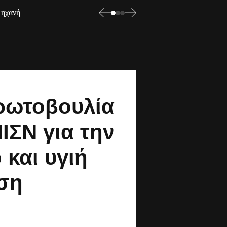
μηχανή
ρωτοβουλία
ΙΣΝ για την
 και υγιή
ση