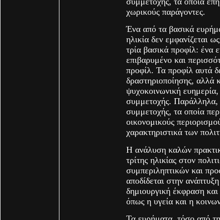
συμμετοχής, τα οποία επη
χωρικούς παράγοντες.
Ένα από τα βασικά ευρήμα
ηλικία δεν εμφανίζεται ω
τρία βασικά προφίλ: ένα
επιβαρυμένο και περισσότ
προφίλ. Τα προφίλ αυτά δ
δραστηριοποίησης, αλλά κ
ψυχοκοινωνική ευημερία, 
συμμετοχής. Παράλληλα, 
συμμετοχής, τα οποία πε
οικονομικούς περιορισμο
χαρακτηριστικά των πολι
Η ανάλυση καλών πρακτικ
τρίτης ηλικίας στον πολι
συμπεριληπτικών και προ
αποδίδεται στην ανάπτυξ
δημιουργική έκφραση και 
όπως η υγεία και η κοινω
Τα ευρήματα, τόσο από τη