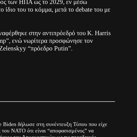
ρος των ΗΠΑ ως το 2029, εν μέσω
 ίδιο του το κόμμα, μετά το debate του με
ναφέρθηκε στην αντιπρόεδρό του Κ. Harris
mp”, ενώ νωρίτερα προσφώνησε τον
Zelenskyy “πρόεδρο Putin”.
 Biden δήλωσε στη συνέντευξη Τύπου που είχε
 του ΝΑΤΟ ότι είναι “αποφασισμένος” να
ψήφιος τον Δημοκρατικών ως τις προεδρικές