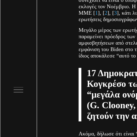
εκλογές τον Νοέμβριο. Η
ΜΜΕ [
1
], [
2
], [
3
], κάτι 
ερωτήσεις δημοσιογράφων
Μεγάλο μέρος των ερωτήσ
παραμείνει πρόεδρος των
αμφισβητήσεων από στελέ
εμφάνιση του Βiden στο τ
ίδιος αποκάλεσε “αυτό το
17 Δημοκρατ
Κογκρέσο τ
“μεγάλα ονό
(G. Clooney,
ζητούν την 
Aκόμα, δήλωσε ότι είναι 