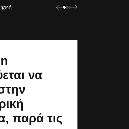
μηχανή
en
εται να
 στην
ρική
, παρά τις