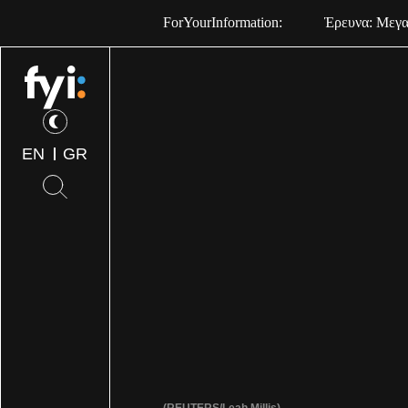
ForYourInformation:
Έρευνα: Μεγαλ
EN
GR
(REUTERS/Leah Millis)