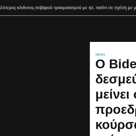
ύτερος κίνδυνος σοβαρού τραυματισμού με ηλ. πατίνι σε σχέση με 
NEWS
Ο Bid
δεσμεύ
μείνει
προεδ
κούρσα