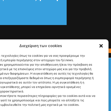
Διαχείριση των cookies
 τεχνολογίες όπως τα cookies για να σας προσφέρουμε την
ή εμπειρία περιήγησης στον ιστοχώρο του fyi.news.
Check This!
es χρησιμοποιούνται για την αποθήκευση ή/και την πρόσβαση σε
ετικά με τις επισκέψεις στον ιστοχώρο μας και για την προβολή
Ακολούθησέ μας
υμένων διαφημίσεων. Η συγκατάθεση σε αυτές τις τεχνολογίες θα
να επεξεργαζόμαστε δεδομένα όπως η συμπεριφορά περιήγησης ή
αγνωριστικά σε αυτόν τον ιστότοπο. Η μη συγκατάθεση ή η
υγκατάθεσης, μπορεί να επηρεάσει αρνητικά ορισμένες
 χαρακτηριστικά.
αποκτήσετε περισσότερες πληροφορίες για τα cookies αυτά και να
γιατί τα χρησιμοποιούμε και πώς μπορείτε να αλλάξετε τις
συμβουλευθείτε την πολιτική μας σχετικά με τα cookies.
Γιατί Υπάρχουμε