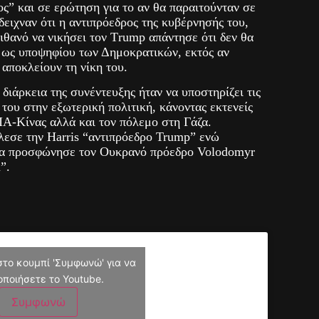
ς” και σε ερώτηση για το αν θα παραιτούνταν σε
δειχναν ότι η αντιπρόεδρος της κυβέρνησής του,
πιθανό να νικήσει τον Τrump απάντησε ότι δεν θα
υ ως υποψηφίου των Δημοκρατικών, εκτός αν
 αποκλείουν τη νίκη του.
διάρκεια της συνέντευξης ήταν να υποστηρίζει τις
 του στην εξωτερική πολιτική, κάνοντας εκτενείς
ΠΑ-Κίνας αλλά και τον πόλεμο στη Γάζα.
εσε την Harris “αντιπρόεδρο Trump” ενώ
ρα προσφώνησε τον Ουκρανό πρόεδρο Volodomyr
”.
στο κουμπί 'Συμφωνώ' για να
οποιήσετε το Youtube.
Συμφωνώ