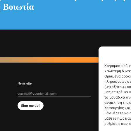
 Βοιωτία
Χρησιμοποιούμε
καλύτερη δυνατ
Ορισμένα cooki
πληροφορίες σχ
Newsletter
(μη) εξατομικε
μας επιτρέψει 
τα μοναδικά αν
ανάκληση της σ
Sign me up!
λειτουργίες και
Εάν θέλετε να 
μάθετε πώς και 
ρυθμίσεις σας, 