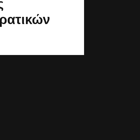
ς
ρατικών