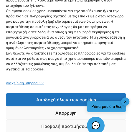
προσφέρουμε την καλύτερη δυνατή εμπειρία περιήγησης στον
Sunset
ιστοχώρο του fyi.news.
Ορισμένα cookies χρησιμοποιούνται για την αποθήκευση ή/και την
Frequencies
πρόσβαση σε πληροφορίες σχετικά με τις επισκέψεις στον ιστοχώρο
μας και για την προβολή (μη) εξατομικευμένων διαφημίσεων. Η
tuned by
συγκατάθεση σε αυτές τις τεχνολογίες θα μας επιτρέψει να
επεξεργαζόμαστε δεδομένα όπως η συμπεριφορά περιήγησης ή τα
Hendrick’s Gin
μοναδικά αναγνωριστικά σε αυτόν τον ιστότοπο. Η μη συγκατάθεση ή
η ανάκληση της συγκατάθεσης, μπορεί να επηρεάσει αρνητικά
στο ΚΠΙΣΝ
ορισμένες λειτουργίες και χαρακτηριστικά.
@fyinews team
Εάν θέλετε να αποκτήσετε περισσότερες πληροφορίες για τα cookies
05/08/2026
αυτά και να μάθετε πώς και γιατί τα χρησιμοποιούμε και πώς μπορείτε
να αλλάξετε τις ρυθμίσεις σας, συμβουλευθείτε την πολιτική μας
σχετικά με τα cookies.
Διαχείριση υπηρεσιών
fyi:
Αποδοχή όλων των cookies
✕
Ρώτα μας ό,τι θες
Απόρριψη
Τα Sunset Frequencies tuned by Hendrick’s
Gin συνεχίζονται στο Κέντρο Πολιτισμού Ίδρυμα
Σταύρος Νιάρχος (ΚΠΙΣΝ), μετατρέποντας κάθε
Προβολή προτιμήσεων
Τετάρτη του καλοκαιριού σε μια αφορμή για
Check This!