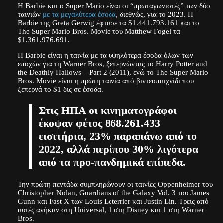
Η Barbie και o Super Mario είναι οι “πρωταγωνιστές” των δύο
ταινιών
με τα μεγαλύτερα έσοδα
, διεθνώς, για το 2023. Η
Barbie της Greta Gerwig έφτασε τα $1.441.793.161 και το
The Super Mario Bros. Movie του Matthew Fogel τα
$1.361.976.691.
Η Barbie είναι η ταινία με τα υψηλότερα έσοδα όλων των
εποχών για τη Warner Bros, ξεπερνώντας το Harry Potter and
the Deathly Hallows – Part 2 (2011), ενώ το The Super Mario
Bros. Movie είναι η πρώτη ταινία από βιντεοπαιχνίδι που
ξεπερνά το $1 δις σε έσοδα.
Στις ΗΠΑ οι κινηματογράφοι
έκοψαν φέτος 868.261.433
εισιτήρια, 23% παραπάνω από το
2022, αλλά περίπου 30% λιγότερα
από τα προ-πανδημικά επίπεδα.
Την πρώτη πεντάδα συμπληρώνουν οι ταινίες Oppenheimer του
Christopher Nolan, Guardians of the Galaxy Vol. 3 του James
Gunn και Fast X των Louis Leterrier και Justin Lin. Τρεις από
αυτές ανήκαν στη Universal, 1 στη Disney και 1 στη Warner
Bros.