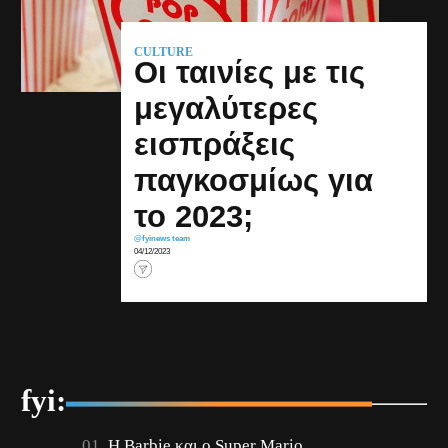
CULTURE
Οι ταινίες με τις
μεγαλύτερες
εισπράξεις
παγκοσμίως για
το 2023;
@fyinews team
04/12/2023
fyi:
Η Barbie και ο Super Mario