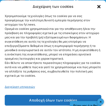
ηλικία συνδέονται με 13 επιπλέον
Διαχείριση των cookies
χρόνια χωρίς άνοια
Χρησιμοποιούμε τεχνολογίες όπως τα cookies για να σας
προσφέρουμε την καλύτερη δυνατή εμπειρία περιήγησης στον
ιστοχώρο του fyi.news.
Ορισμένα cookies χρησιμοποιούνται για την αποθήκευση ή/και την
πρόσβαση σε πληροφορίες σχετικά με τις επισκέψεις στον ιστοχώρο
μας και για την προβολή (μη) εξατομικευμένων διαφημίσεων. Η
συγκατάθεση σε αυτές τις τεχνολογίες θα μας επιτρέψει να
Ακολούθησέ μας
επεξεργαζόμαστε δεδομένα όπως η συμπεριφορά περιήγησης ή τα
μοναδικά αναγνωριστικά σε αυτόν τον ιστότοπο. Η μη συγκατάθεση ή
η ανάκληση της συγκατάθεσης, μπορεί να επηρεάσει αρνητικά
ορισμένες λειτουργίες και χαρακτηριστικά.
Εάν θέλετε να αποκτήσετε περισσότερες πληροφορίες για τα cookies
αυτά και να μάθετε πώς και γιατί τα χρησιμοποιούμε και πώς μπορείτε
Newsletter
να αλλάξετε τις ρυθμίσεις σας, συμβουλευθείτε την πολιτική μας
σχετικά με τα cookies.
Διαχείριση υπηρεσιών
Sign me up!
Αποδοχή όλων των cookies
✕
Ρώτα μας ό,τι θες