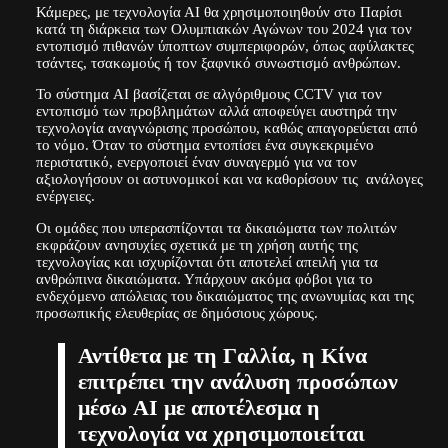
Κάμερες, με τεχνολογία ΑΙ θα χρησιμοποιηθούν στο Παρίσι
κατά τη διάρκεια των Ολυμπιακών Αγώνων του 2024 για τον
εντοπισμό πιθανών ύποπτων συμπεριφορών, όπως αφύλακτες
τσάντες, τσακωμούς ή τον ξαφνικό συνωστισμό ανθρώπων.
Το σύστημα AI βασίζεται σε αλγόριθμους CCTV για τον
εντοπισμό των προβλημάτων αλλά αποφεύγει αυστηρά την
τεχνολογία αναγνώρισης προσώπου, καθώς απαγορεύεται από
το νόμο. Όταν το σύστημα εντοπίσει ένα συγκεκριμένο
περιστατικό, ενεργοποιεί έναν συναγερμό για να τον
αξιολογήσουν οι αστυνομικοί και να καθορίσουν τις ανάλογες
ενέργειες.
Οι ομάδες που υπερασπίζονται τα δικαιώματα των πολιτών
εκφράζουν ανησυχίες σχετικά με τη χρήση αυτής της
τεχνολογίας και ισχυρίζονται ότι αποτελεί απειλή για τα
ανθρώπινα δικαιώματα. Υπάρχουν ακόμα φόβοι για το
ενδεχόμενο απώλειας του δικαιώματος της ανωνυμίας και της
προσωπικής ελευθερίας σε δημόσιους χώρους.
Αντίθετα με τη Γαλλία, η Κίνα
επιτρέπει την ανάλυση προσώπων
μέσω AI με αποτέλεσμα η
τεχνολογία να χρησιμοποιείται