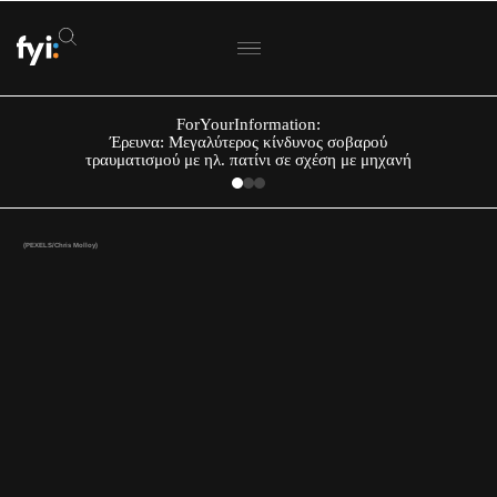
ForYourInformation:
Έρευνα: Μεγαλύτερος κίνδυνος σοβαρού
τραυματισμού με ηλ. πατίνι σε σχέση με μηχανή
(PEXELS/Chris Molloy)