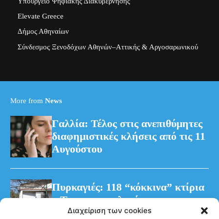
Υπουργείο Ψηφιακής Διακυβέρνησης
Elevate Greece
Δήμος Αθηναίων
Σύνδεσμος Ξενοδόχων Αθηνών–Αττικής & Αργοσαρωνικού
More from
News
Γαλλία: Τέλος στις ανεπιθύμητες
διαφημιστικές κλήσεις από τις 11
Αυγούστου
Πυρκαγιές: 118 “κόκκινα” κτίρια
– Τρεις προφυλακίσεις για τη
Διαχείριση των cookies
φωτιά στη Βοιωτία