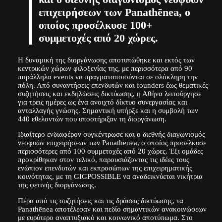
επιχειρήσεων των Panathēnea, ο
οποίος προσέλκυσε 100+
συμμετοχές από 20 χώρες.
Η δυναμική της διοργάνωσης αποτυπώθηκε και εκτός των
κεντρικών χώρων φιλοξενίας της, με περισσότερα από 90
παράλληλα events να πραγματοποιούνται σε ολόκληρη την
πόλη. Από συναντήσεις επενδυτών και founders έως θεματικές
συζητήσεις και εκδηλώσεις δικτύωσης, η Αθήνα λειτούργησε
για τρεις ημέρες ως ένα ανοιχτό δίκτυο συνεργασίας και
ανταλλαγής γνώσης. Σημαντική υπήρξε και η συμβολή των
440 εθελοντών που υποστήριξαν τη διοργάνωση.
Ιδιαίτερο ενδιαφέρον συγκέντρωσε και ο διεθνής διαγωνισμός
νεοφυών επιχειρήσεων των Panathēnea, ο οποίος προσέλκυσε
περισσότερες από 100 συμμετοχές από 20 χώρες. Έξι ομάδες
προκρίθηκαν στον τελικό, παρουσιάζοντας τις ιδέες τους
ενώπιον επενδυτών και εκπροσώπων της επιχειρηματικής
κοινότητας, με τη GIGPOSSIBLE να αναδεικνύεται νικήτρια
της φετινής διοργάνωσης.
Πέρα από τις συζητήσεις και τις δράσεις δικτύωσης, τα
Panathēnea αποτέλεσαν και πεδίο σημαντικών ανακοινώσεων
με ευρύτερο αναπτυξιακό και κοινωνικό αποτύπωμα. Στο