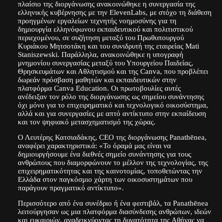
πλαίσιο της διοργάνωσης ανακοινώθηκε η συνεργασία της
ελληνικής κυβέρνησης με την ElevenLabs, με στόχο τη διάθεση
προηγμένων εργαλείων τεχνητής νοημοσύνης για τη
δημιουργία ελληνόφωνου εκπαιδευτικού και πολιτιστικού
περιεχομένου, σε συζήτηση μεταξύ του Πρωθυπουργού
Κυριάκου Μητσοτάκη και του συνιδρυτή της εταιρείας Mati
Staniszewski. Παράλληλα, ανακοινώθηκε η υπογραφή
μνημονίου συνεργασίας μεταξύ του Υπουργείου Παιδείας,
Θρησκευμάτων και Αθλητισμού και της Canva, που προβλέπει
δωρεάν πρόσβαση μαθητών και εκπαιδευτικών στην
πλατφόρμα Canva Education. Οι πρωτοβουλίες αυτές
ανέδειξαν τον ρόλο της διοργάνωσης ως σημείου συνάντησης
όχι μόνο για το επιχειρηματικό και τεχνολογικό οικοσύστημα,
αλλά και για συνεργασίες με απτό αντίκτυπο στην εκπαίδευση
και τον ψηφιακό μετασχηματισμό της χώρας.
Ο Λευτέρης Κατσιαδάκης, CEO της διοργάνωσης Panathēnea,
αναφέρει χαρακτηριστικά: «Το όραμά μας είναι να
δημιουργήσουμε ένα διεθνές σημείο συνάντησης για τους
ανθρώπους που διαμορφώνουν το μέλλον της τεχνολογίας, της
επιχειρηματικότητας και της καινοτομίας, τοποθετώντας την
Ελλάδα στον παγκόσμιο χάρτη των οικοσυστημάτων που
παράγουν πραγματικό αντίκτυπο».
Περισσότερο από ένα συνέδριο ή ένα φεστιβάλ, τα Panathēnea
λειτούργησαν ως μια πλατφόρμα διασύνδεσης ανθρώπων, ιδεών
και ευκαιριών, αναδεικνύοντας τη δυνατότητα της Αθήνας να