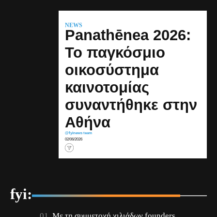
NEWS
Panathēnea 2026:
Το παγκόσμιο
οικοσύστημα
καινοτομίας
συναντήθηκε στην
Αθήνα
@fyinews team
02/06/2026
fyi:
Με τη συμμετοχή χιλιάδων founders,