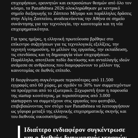
επιχειρήσεων, ερευνητών και εκπροσώπων θεσμών από όλο τον
κόσμο, τα Panathēnea 2026 ολοκληρώθηκαν με κεντρικό
σημείο διεξαγωγής το Ζάππειο Μέγαρο και παράλληλες δράσεις
στην Αίγλη Ζαππείου, αναδεικνύοντας την Αθήνα σε σημείο
συνάντησης για την τεχνολογία, την καινοτομία και τη νέα
επιχειρηματικότητα.
Για τρεις ημέρες, η ελληνική πρωτεύουσα βρέθηκε στο
επίκεντρο συζητήσεων για τις τεχνολογικές εξελίξεις, την
τεχνητή νοημοσύνη, το μέλλον της εργασίας, την εκπαίδευση,
τις επενδύσεις και τη δημιουργία νέων επιχειρήσεων.
Παράλληλα, αποτέλεσε πεδίο δικτύωσης και ανταλλαγής ιδεών
ανάμεσα σε ανθρώπους που διαμορφώνουν το μέλλον της
καινοτομίας σε διεθνές επίπεδο.
Η διοργάνωση συγκέντρωσε περισσότερες από 11.500
εγγραφές από 60 χώρες, με σχεδόν το 30% των συμμετεχόντων
να προέρχεται από το εξωτερικό. Ξεχωριστή ήταν η παρουσία
της startup κοινότητας, με περισσότερους από 3.000
startuppers να συμμετέχουν στις εργασίες του φεστιβάλ,
επιβεβαιώνοντας τον στόχο των Panathēnea να λειτουργήσουν
ως γέφυρα μεταξύ της ελληνικής επιχειρηματικής σκηνής και
του διεθνούς οικοσυστήματος.
Ιδιαίτερο ενδιαφέρον συγκέντρωσε
και ο διεθνής διαγωνισμός νεοφυών