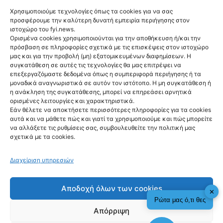
Χρησιμοποιούμε τεχνολογίες όπως τα cookies για να σας
προσφέρουμε την καλύτερη δυνατή εμπειρία περιήγησης στον
ιστοχώρο του fyi.news.
Ορισμένα cookies χρησιμοποιούνται για την αποθήκευση ή/και την
πρόσβαση σε πληροφορίες σχετικά με τις επισκέψεις στον ιστοχώρο
μας και για την προβολή (μη) εξατομικευμένων διαφημίσεων. Η
συγκατάθεση σε αυτές τις τεχνολογίες θα μας επιτρέψει να
Ακολούθησέ μας
επεξεργαζόμαστε δεδομένα όπως η συμπεριφορά περιήγησης ή τα
μοναδικά αναγνωριστικά σε αυτόν τον ιστότοπο. Η μη συγκατάθεση ή
η ανάκληση της συγκατάθεσης, μπορεί να επηρεάσει αρνητικά
ορισμένες λειτουργίες και χαρακτηριστικά.
Εάν θέλετε να αποκτήσετε περισσότερες πληροφορίες για τα cookies
αυτά και να μάθετε πώς και γιατί τα χρησιμοποιούμε και πώς μπορείτε
Newsletter
να αλλάξετε τις ρυθμίσεις σας, συμβουλευθείτε την πολιτική μας
σχετικά με τα cookies.
Διαχείριση υπηρεσιών
Sign me up!
Αποδοχή όλων των cookies
✕
Ρώτα μας ό,τι θες
Απόρριψη