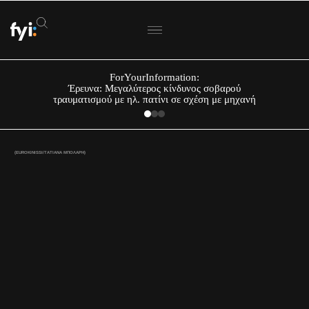
ForYourInformation:
Έρευνα: Μεγαλύτερος κίνδυνος σοβαρού
τραυματισμού με ηλ. πατίνι σε σχέση με μηχανή
(EUROKINISSI/ΤΑΤΙΑΝΑ ΜΠΟΛΑΡΗ)