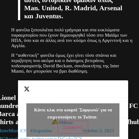
Man. United, R. Madrid, Arsenal
και Juventus.
Η φανέλα ξεπουλιέται πολύ γρήγορα και στα κυκλώματα
παραεμπορίου που έχουν δημιουργηθεί τόσο στο Μαϊάμι των
ΗΠΑ, όσο και σε άλλες ανά τον κόσμο όπως η Αργεντινή και η
Αγγλία.
Η “αυθεντική” φανέλα όμως έχει γίνει τόσο σπάνια και
περιζήτητη που ακόμα και ο διάσημος βετεράνος
ποδοσφαιριστής David Beckam, συνιδιοκτήτης της Inter
Miami, δεν μπορούσε να βρει διαθέσιμη.
Lionel Messi signing
hundreds of Argentina,
— Inter Miami FC
Κάντε κλικ στο κουμπί 'Συμφωνώ' για να
Barca and Inter Miami
Hub
ενεργοποιήσετε το Twitter.
shirts and posters
(@Intermiamicfhu
#Messi
Συμφωνώ
InterMiamiCF
#Argentina
October 2, 2023
FCBarcelona
pic.twitter.com/nZhGsdw7CY