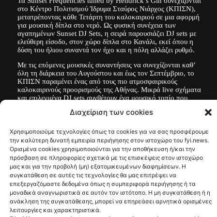
Τα Sunset Frequencies tuned by Hendrick’s Gin συνεχίζονται
στο Κέντρο Πολιτισμού Ίδρυμα Σταύρος Νιάρχος (ΚΠΙΣΝ),
μετατρέποντας κάθε Τετάρτη του καλοκαιριού σε μια αφορμή
για μουσική δίπλα στο νερό. Ως φυσική συνέχεια των
αγαπημένων Sunset DJ Sets, η σειρά παρουσιάζει DJ sets με
ελεύθερη είσοδο, στον χώρο δίπλα στο Κανάλι, εκεί όπου η
δύση του ήλιου συναντά τον ήχο και η πόλη αλλάζει ρυθμό.
Με τις επόμενες μουσικές συναντήσεις να συνεχίζονται καθ’
όλη τη διάρκεια του Αυγούστου και έως τον Σεπτέμβριο, το
ΚΠΙΣΝ παραμένει ένας από τους πιο ατμοσφαιρικούς
καλοκαιρινούς προορισμούς της Αθήνας. Μικρά live σχήματα
και επιλεγμένα DJ sets συνθέτουν ένα μουσικό τοπίο που
κινείται ανάμεσα σε jazz, electronic, funk, indie, alternative,
pop και soul ηχοχρώματα, με διάθεση άλλοτε χαλαρή και
άλλοτε πιο upbeat. Κάθε εβδομάδα έχει τον δικό της
χαρακτήρα, όμως, όλες μαζί, διαμορφώνουν ένα σύγχρονο,
αστικό soundtrack για το καλοκαιρινό ηλιοβασίλεμα.
Μαζί με τις “συχνότητες του ηλιοβασιλέματος”, το κοινό θα
έχει τη δυνατότητα να απολαύσει δροσιστικά cocktails από το
Hendrick’s Gin, το πιο unusual gin που εκχυλίζεται με αγγούρι
και τριαντάφυλλο, που συμπληρώνουν ιδανικά την ατμόσφαιρα
των καλοκαιρινών βραδιών.
Line-up: