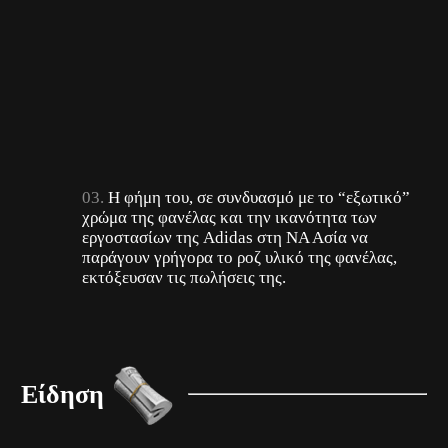
του Lionel Messi έγινε μέσα σε 4 μήνες το πιο
“καυτό” αθλητικό εμπορικό προϊόν στον
πλανήτη.
Πριν ακόμη η μεταγραφή του ανακοινωθεί
επίσημα, η Adidas δέχτηκε περισσότερα από 500
χιλ. παραγγελίες για τη φανέλα με το Νο 10, στο
ροζ χρώμα της ομάδας.
Η φήμη του, σε συνδυασμό με το “εξωτικό”
χρώμα της φανέλας και την ικανότητα των
εργοστασίων της Adidas στη ΝΑ Ασία να
παράγουν γρήγορα το ροζ υλικό της φανέλας,
εκτόξευσαν τις πωλήσεις της.
Είδηση