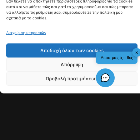
5/8 She Came From Outer Space | DJ set
26/8 George Rallis | DJ set
2/9 George Kontrafouris Baby Trio | Live
9/9 Christiana Soull | Live
(Αργύρης Λιόσης)