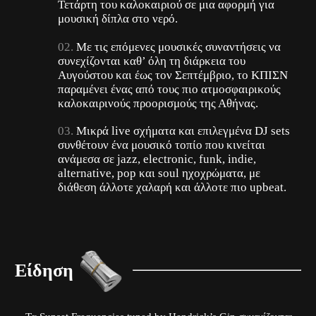
Τετάρτη του καλοκαιριού σε μια αφορμή για
Ρώτα μας ό,τι θες
μουσική δίπλα στο νερό.
Απόρριψη
Με τις επόμενες μουσικές συναντήσεις να
Προβολή προτιμήσεων
συνεχίζονται καθ’ όλη τη διάρκεια του
Check This!
Αυγούστου και έως τον Σεπτέμβριο, το ΚΠΙΣΝ
Γιατί Υπάρχουμε
παραμένει ένας από τους πιο ατμοσφαιρικούς
καλοκαιρινούς προορισμούς της Αθήνας.
Μικρά live σχήματα και επιλεγμένα DJ sets
συνθέτουν ένα μουσικό τοπίο που κινείται
ανάμεσα σε jazz, electronic, funk, indie,
alternative, pop και soul ηχοχρώματα, με
διάθεση άλλοτε χαλαρή και άλλοτε πιο upbeat.
Είδηση