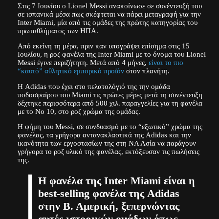
Στις 7 Ιουνίου ο Lionel Messi ανακοίνωσε σε συνέντευξή του
σε ισπανικά μέσα πως σκέφτεται να πάρει μεταγραφή για την
Inter Miami, μία από τις ομάδες της πρώτης κατηγορίας του
πρωταθλήματος των ΗΠΑ.
Από εκείνη τη μέρα, πριν καν υπογράψει επίσημα στις 15
Ιουλίου, η ροζ φανέλα της Inter Miami με το όνομα του Lionel
Messi έγινε περιζήτητη. Μετά από 4 μήνες,
είναι το πιο
“καυτό” αθλητικό εμπορικό προϊόν
στον πλανήτη.
Η Adidas που έχει στο πελατολόγιό της την ομάδα
ποδοσφαίρου του Miami τις πρώτες μέρες μετά τη συνέντευξη
δέχτηκε περισσότερα από 500 χιλ. παραγγελίες για τη φανέλα
με το Νο 10, στο ροζ χρώμα της ομάδας.
Η φήμη του Messi, σε συνδυασμό με το “εξωτικό” χρώμα της
φανέλας, τα γρήγορα αντανακλαστικά της Adidas και την
ικανότητα των εργοστασίων της στη ΝΑ Ασία να παράγουν
γρήγορα το ροζ υλικό της φανέλας, εκτόξευσαν τις πωλήσεις
της.
Η φανέλα της Inter Miami είναι η
best-selling φανέλα της Adidas
στην Β. Αμερική, ξεπερνώντας
αυτές ιστορικών ομάδων όπως