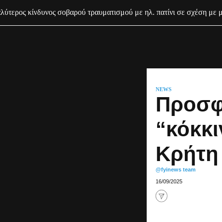
ύτερος κίνδυνος σοβαρού τραυματισμού με ηλ. πατίνι σε σχέση με 
NEWS
Προσφ
“κόκκι
Κρήτη
@fyinews team
16/09/2025