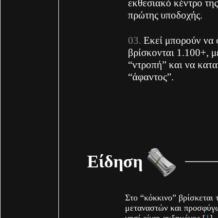
εκθεσιακό κέντρο της
πρώτης υποδοχής.
Εκεί μπορούν να 
βρίσκονται 1.100+, με
“ντροπή” και να κατα
“άφαντος”.
Είδηση
Στο “κόκκινο” βρίσκεται 
μεταναστών και προσφύγω
νησί είναι αυξημένος [
1
], 