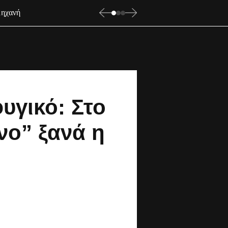
μηχανή
υγικό: Στο
νο” ξανά η