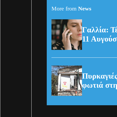
More from
News
Γαλλία: Τ
11 Αυγούσ
Πυρκαγιές
φωτιά στη