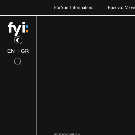
ForYourInformation:
Έρευνα: Μεγαλ
EN
GR
(EUROKINISSI)