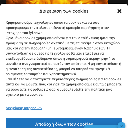
Διαχείριση των cookies
Χρησιμοποιούμε τεχνολογίες όπως τα cookies για να σας
TECH & SCIENCE
προσφέρουμε την καλύτερη δυνατή εμπειρία περιήγησης στον
Νέες εικόνες με
ιστοχώρο του fyi.news.
Ορισμένα cookies χρησιμοποιούνται για την αποθήκευση ή/και την
πρωτοφανείς
πρόσβαση σε πληροφορίες σχετικά με τις επισκέψεις στον ιστοχώρο
μας και για την προβολή (μη) εξατομικευμένων διαφημίσεων. Η
λεπτομέρειες από
συγκατάθεση σε αυτές τις τεχνολογίες θα μας επιτρέψει να
επεξεργαζόμαστε δεδομένα όπως η συμπεριφορά περιήγησης ή τα
την επιφάνεια του
μοναδικά αναγνωριστικά σε αυτόν τον ιστότοπο. Η μη συγκατάθεση ή
η ανάκληση της συγκατάθεσης, μπορεί να επηρεάσει αρνητικά
Ηλίου
ορισμένες λειτουργίες και χαρακτηριστικά.
@fyinews team
Εάν θέλετε να αποκτήσετε περισσότερες πληροφορίες για τα cookies
06/08/2026
αυτά και να μάθετε πώς και γιατί τα χρησιμοποιούμε και πώς μπορείτε
να αλλάξετε τις ρυθμίσεις σας, συμβουλευθείτε την πολιτική μας
σχετικά με τα cookies.
Διαχείριση υπηρεσιών
fyi:
Αποδοχή όλων των cookies
✕