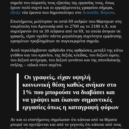
σημεία του σώματός τους εξαιτίας της εργασίας τους, όπως
έχουν πολύ συχνά και οι εργαζόμενοι/ες γραφείου σήμερα,
έδειξε
νέα έρευνα που δημοσιεύτηκε στο
Scientific Reports
.
Επιστήμονες μελέτησαν τα οστά 69 ανδρών που θάφτηκαν στη
νεκρόπολη του Αμπουσίρ από το 2700 ως το 2180 π.Χ. και
συμπέραναν ότι τα 30 λείψανα από τα 69, τα οποία άνηκαν σε
γραφείς, είχαν σχεδόν πάντα μεγαλύτερη συχνότητα εμφάνισης
ορισμένων προβλημάτων σε συγκεκριμένα σημεία.
Αυτά περιελάμβαναν αρθρίτιδα στις αρθρώσεις μεταξύ της κάτω
γνάθου και του κρανίου, της δεξιάς κλείδας, του δεξιού ώμου,
του δεξιού αντίχειρα, του δεξιού γονάτου και της σπονδυλικής
στήλης – ειδικά στον αυχένα.
Οι γραφείς, είχαν υψηλή
κοινωνική θέση καθώς ανήκαν στο
1% που μπορούσε να διαβάσει και
να γράψει και έκαναν σημαντικές
εργασίες όπως η καταγραφή φόρων
Αν και οι επιστήμονες σημείωσαν ότι κάποια από τα θέματα
μπορεί να σχετίζονται και από το γεγονός ότι κάποιο από τους