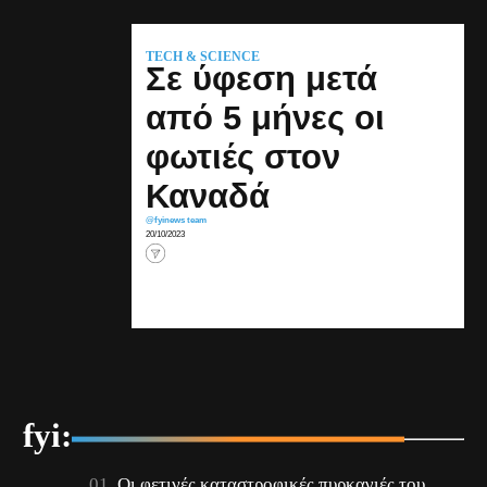
TECH & SCIENCE
Σε ύφεση μετά
από 5 μήνες οι
φωτιές στον
Καναδά
@fyinews team
20/10/2023
fyi:
Οι φετινές καταστροφικές πυρκαγιές του