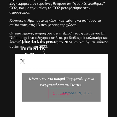
Συγκεκριμένα οι τυρφώνες θεωρούνται “φυσικές αποθήκες”
CO2, και με την καύση το CO2 μεταφέρθηκε στην
ατμόσφαιρα.
Χιλιάδες άνθρωποι αναγκάστηκαν επίσης να αφήσουν τα
σπίτια τους στις 13 περιφέρειες της χώρας.
Οι επιστήμονες ανησυχούν ότι η έξαρση του φαινομένου El
Niño μπορεί να οδηγήσει σε δεύτερο διαδοχικό καλοκαίρι και
The total area
έντονη ζέστη και με πυρκαγιές το 2024, αν και όχι σε επίπεδο
αντίστοιχο με του 2023.
burned by
wildfires in
Canada this year
has now
exceeded 18
— CBC News
Κάντε κλικ στο κουμπί 'Συμφωνώ' για να
million hectares,
(@CBCNews)
ενεργοποιήσετε το Twitter.
which is two and
October 19, 2023
Συμφωνώ
a half times the
previous record
set in 1995.
And some fires