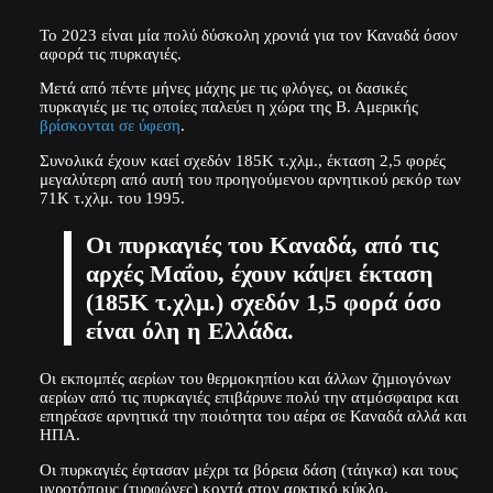
Το 2023 είναι μία πολύ δύσκολη χρονιά για τον Καναδά όσον
αφορά τις πυρκαγιές.
Μετά από πέντε μήνες μάχης με τις φλόγες, οι δασικές
πυρκαγιές με τις οποίες παλεύει η χώρα της Β. Αμερικής
βρίσκονται σε ύφεση
.
Συνολικά έχουν καεί σχεδόν 185Κ τ.χλμ., έκταση 2,5 φορές
μεγαλύτερη από αυτή του προηγούμενου αρνητικού ρεκόρ των
71Κ τ.χλμ. του 1995.
Οι πυρκαγιές του Καναδά, από τις
αρχές Μαΐου, έχουν κάψει έκταση
(185K τ.χλμ.) σχεδόν 1,5 φορά όσο
είναι όλη η Ελλάδα.
Οι εκπομπές αερίων του θερμοκηπίου και άλλων ζημιογόνων
αερίων από τις πυρκαγιές επιβάρυνε πολύ την ατμόσφαιρα και
επηρέασε αρνητικά την ποιότητα του αέρα σε Καναδά αλλά και
ΗΠΑ.
Οι πυρκαγιές έφτασαν μέχρι τα βόρεια δάση (τάιγκα) και τους
υγροτόπους (τυρφώνες) κοντά στον αρκτικό κύκλο.