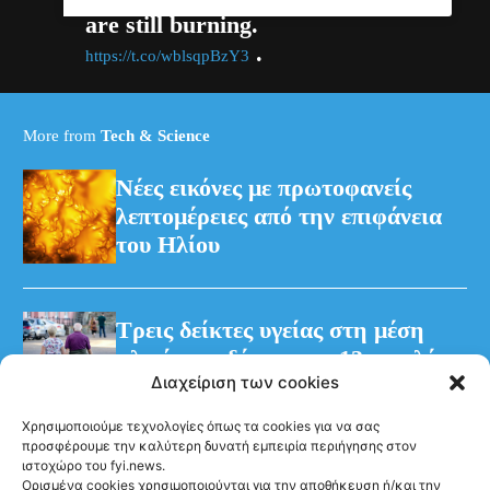
are still burning.
.
https://t.co/wblsqpBzY3
More from
Tech & Science
Νέες εικόνες με πρωτοφανείς
λεπτομέρειες από την επιφάνεια
του Ηλίου
Τρεις δείκτες υγείας στη μέση
ηλικία συνδέονται με 13 επιπλέον
Διαχείριση των cookies
χρόνια χωρίς άνοια
Χρησιμοποιούμε τεχνολογίες όπως τα cookies για να σας
προσφέρουμε την καλύτερη δυνατή εμπειρία περιήγησης στον
ιστοχώρο του fyi.news.
Ορισμένα cookies χρησιμοποιούνται για την αποθήκευση ή/και την