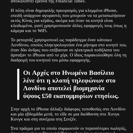
αποκαλύπτει έρευνα της Financial Times.
Η πόλη είναι δημοφιλής προορισμός για κλεμμένα iPhone,
επειδή υπάρχουν αγοραστές που μπορούν να τα μεταπωλήσουν
εκτός Κίνας για κέρδος, ακόμα και όταν τα κινητά είναι
κλειδωμένα, γιατί χρησιμοποιούν άλλες εφαρμογές τους όπως η
κάμερα και το WiFi.
Το ρεπορτάζ χρησιμοποιεί ως παράδειγμα έναν κάτοικο
Λονδίνου, οποίος πληκτρολογούσε ένα μήνυμα στο κινητό του,
όταν δύο άνδρες που επέβαιναν σε ηλεκτρικά ποδήλατα του
άρπαξαν το iPhone από το χέρι. Ο ίδιος παρακολούθησε όλη τη
διαδρομή του κινητού του μέσω εφαρμογής.
Οι Aρχές στο Ηνωμένο Βασίλειο
λένε ότι η κλοπή τηλεφώνων στο
Λονδίνο αποτελεί βιομηχανία
ύψους £50 εκατομμυρίων ετησίως.
Στην αρχή το iPhone άλλαξε διάφορες τοποθεσίες στο Λονδίνο
και μία εβδομάδα μετά, το είδε σε μια διεύθυνση στο Χονγκ
Κονγκ και στη συνέχεια στη Σενζέν.
Ένα πράγμα για το οποίο συμφωνούν οι περισσότεροι πωλητές,