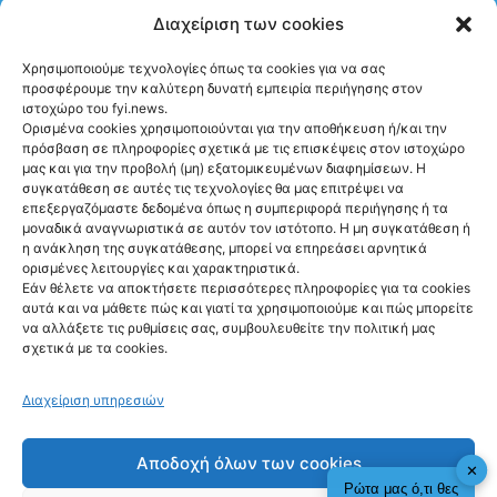
για προσωρινό διάδρομο στα
Διαχείριση των cookies
Στενά του Ορμούζ
Χρησιμοποιούμε τεχνολογίες όπως τα cookies για να σας
προσφέρουμε την καλύτερη δυνατή εμπειρία περιήγησης στον
ιστοχώρο του fyi.news.
Ορισμένα cookies χρησιμοποιούνται για την αποθήκευση ή/και την
πρόσβαση σε πληροφορίες σχετικά με τις επισκέψεις στον ιστοχώρο
μας και για την προβολή (μη) εξατομικευμένων διαφημίσεων. Η
συγκατάθεση σε αυτές τις τεχνολογίες θα μας επιτρέψει να
Ακολούθησέ μας
επεξεργαζόμαστε δεδομένα όπως η συμπεριφορά περιήγησης ή τα
μοναδικά αναγνωριστικά σε αυτόν τον ιστότοπο. Η μη συγκατάθεση ή
η ανάκληση της συγκατάθεσης, μπορεί να επηρεάσει αρνητικά
ορισμένες λειτουργίες και χαρακτηριστικά.
Εάν θέλετε να αποκτήσετε περισσότερες πληροφορίες για τα cookies
αυτά και να μάθετε πώς και γιατί τα χρησιμοποιούμε και πώς μπορείτε
Newsletter
να αλλάξετε τις ρυθμίσεις σας, συμβουλευθείτε την πολιτική μας
σχετικά με τα cookies.
Διαχείριση υπηρεσιών
Sign me up!
Αποδοχή όλων των cookies
✕
Ρώτα μας ό,τι θες