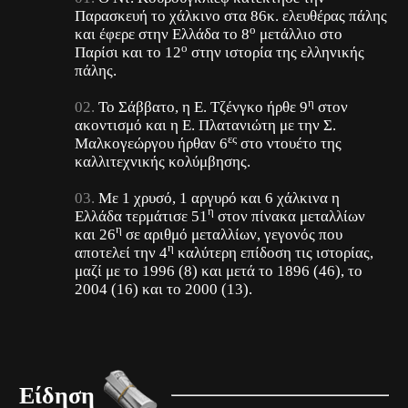
Παρασκευή το χάλκινο στα 86κ. ελευθέρας πάλης
ο
και έφερε στην Ελλάδα το 8
μετάλλιο στο
ο
Παρίσι και το 12
στην ιστορία της ελληνικής
πάλης.
η
Το Σάββατο, η Ε. Τζένγκο ήρθε 9
στον
ακοντισμό και η Ε. Πλατανιώτη με την Σ.
ες
Μαλκογεώργου ήρθαν 6
στο ντουέτο της
καλλιτεχνικής κολύμβησης.
Με 1 χρυσό, 1 αργυρό και 6 χάλκινα η
η
Ελλάδα τερμάτισε 51
στον πίνακα μεταλλίων
η
και 26
σε αριθμό μεταλλίων, γεγονός που
η
αποτελεί την 4
καλύτερη επίδοση τις ιστορίας,
μαζί με το 1996 (8) και μετά το 1896 (46), το
2004 (16) και το 2000 (13).
Είδηση