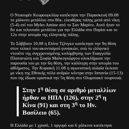
Ο Νταουρέν Κουρουγκλίεφ κατέκτησε την Παρασκευή 09.08
το χάλκινο μετάλλιο στα 86κ. ελευθέρας πάλης μετά από νίκη
(5-4) επί του Myles Amine από το Σαν Μαρίνο. Αυτό ήταν το
8ο και τελευταίο μετάλλιο για την Ελλάδα στο Παρίσι και το
12ο στην ιστορία της ελληνικής πάλης.
Το Σάββατο 10.08 η Ελίνα Τζένγκο κατέκτησε την 9η θέση
στον τελικό του ακοντισμού γυναικών, ενώ το ελληνικό
ντουέτο της συγχρονισμένης κολύμβησης των Ευαγγελία
Πλατανιώτη και Σοφία Μαλκογεώργου ολοκλήρωσε την
παρουσία του με την 6η θέση, την καλύτερη στην ιστορία του
αθλήματος. Την Κυριακή 11.08 η αγωνιστική αυλαία έκλεισε
με νίκη της Εθνικής πόλο ανδρών κόντρα στην Ισπανία (15-13)
που της έδωσε οριστικά την 5η θέση στο Ολυμπιακό τουρνουά.
η
Στην 1
θέση σε αριθμό μεταλλίων
η
ήρθαν οι ΗΠΑ (126), στην 2
η
η
Κίνα (91) και στη 3
το Ην.
Βασίλειο (65).
Η Ελλάδα με 1 χρυσό, 1 αργυρό και 6 χάλκινα κατέκτησε