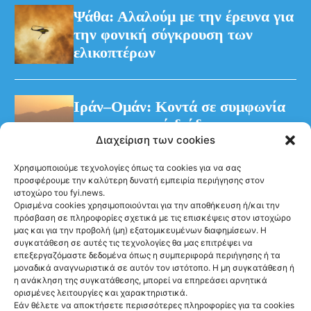
Ψάθα: Αλαλούμ με την έρευνα για
την φονική σύγκρουση των
ελικοπτέρων
Ιράν–Ομάν: Κοντά σε συμφωνία
για προσωρινό διάδρομο στα
Διαχείριση των cookies
Στενά του Ορμούζ
Χρησιμοποιούμε τεχνολογίες όπως τα cookies για να σας
προσφέρουμε την καλύτερη δυνατή εμπειρία περιήγησης στον
ιστοχώρο του fyi.news.
Ορισμένα cookies χρησιμοποιούνται για την αποθήκευση ή/και την
πρόσβαση σε πληροφορίες σχετικά με τις επισκέψεις στον ιστοχώρο
μας και για την προβολή (μη) εξατομικευμένων διαφημίσεων. Η
συγκατάθεση σε αυτές τις τεχνολογίες θα μας επιτρέψει να
Ακολούθησέ μας
επεξεργαζόμαστε δεδομένα όπως η συμπεριφορά περιήγησης ή τα
μοναδικά αναγνωριστικά σε αυτόν τον ιστότοπο. Η μη συγκατάθεση ή
η ανάκληση της συγκατάθεσης, μπορεί να επηρεάσει αρνητικά
ορισμένες λειτουργίες και χαρακτηριστικά.
Εάν θέλετε να αποκτήσετε περισσότερες πληροφορίες για τα cookies