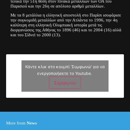
τελικά την 51η θέση στον πίνακα μεταλλίων των ΟΑ του
Παρισιού και την 26η σε απόλυτο αριθμό μεταλλίων.
Με τα 8 μετάλλια η ελληνική αποστολή στο Παρίσι ισοφάρισε
την συγκομιδή μεταλλίων από την Ατλάντα το 1996, την 4η
καλύτερη στη ελληνική Ολυμπιακή ιστορία μετά τις
διοργανώσεις της Αθήνας το 1896 (46) και το 2004 (16) αλλά
και του Σίδνεϊ το 2000 (13).
Κάντε κλικ στο κουμπί 'Συμφωνώ' για να
ενεργοποιήσετε το Youtube.
Συμφωνώ
More from
News