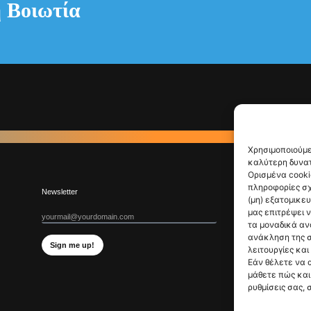
 Βοιωτία
Χρησιμοποιούμε
καλύτερη δυνατ
Ορισμένα cooki
πληροφορίες σχ
Newsletter
(μη) εξατομικε
μας επιτρέψει 
τα μοναδικά αν
ανάκληση της σ
Sign me up!
λειτουργίες και
Εάν θέλετε να 
μάθετε πώς και 
ρυθμίσεις σας, 