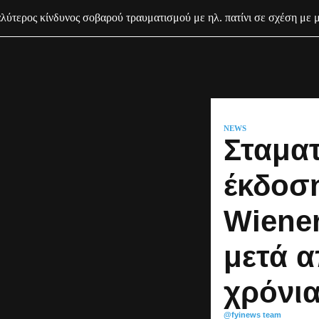
ύτερος κίνδυνος σοβαρού τραυματισμού με ηλ. πατίνι σε σχέση με 
NEWS
Σταματ
έκδοσ
Wiener
μετά α
χρόνι
@fyinews team