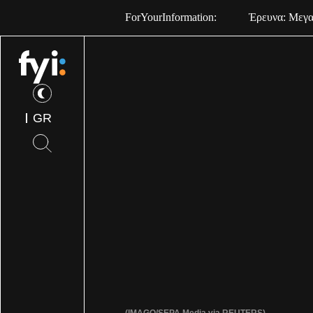
ForYourInformation:
Έρευνα: Μεγαλ
GR
(IMAGO/SEPA.Media via REUTERS)