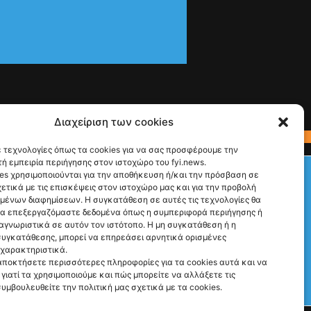
Διαχείριση των cookies
 τεχνολογίες όπως τα cookies για να σας προσφέρουμε την
ή εμπειρία περιήγησης στον ιστοχώρο του fyi.news.
Check This!
es χρησιμοποιούνται για την αποθήκευση ή/και την πρόσβαση σε
ετικά με τις επισκέψεις στον ιστοχώρο μας και για την προβολή
Ακολούθησέ μας
υμένων διαφημίσεων. Η συγκατάθεση σε αυτές τις τεχνολογίες θα
να επεξεργαζόμαστε δεδομένα όπως η συμπεριφορά περιήγησης ή
αγνωριστικά σε αυτόν τον ιστότοπο. Η μη συγκατάθεση ή η
υγκατάθεσης, μπορεί να επηρεάσει αρνητικά ορισμένες
 χαρακτηριστικά.
αποκτήσετε περισσότερες πληροφορίες για τα cookies αυτά και να
γιατί τα χρησιμοποιούμε και πώς μπορείτε να αλλάξετε τις
συμβουλευθείτε την πολιτική μας σχετικά με τα cookies.
Γιατί Υπάρχουμε