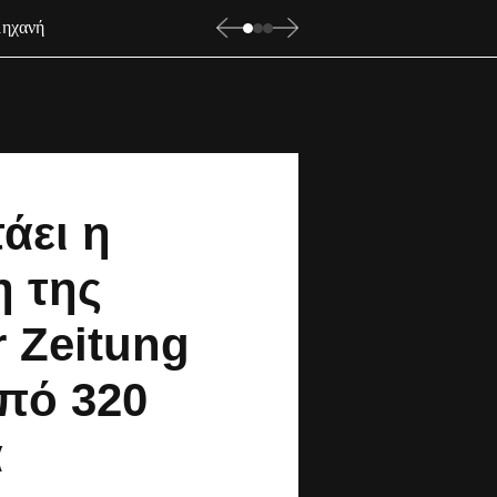
μηχανή
άει η
η της
 Zeitung
πό 320
α