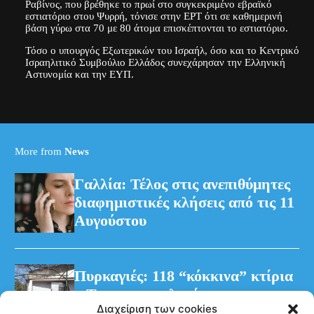
Ραβίνος, που βρέθηκε το πρωί στο συγκεκριμένο εβραϊκό
εστιατόριο στου Ψυρρή, τόνισε στην ΕΡΤ ότι σε καθημερινή
βάση γύρω στα 70 με 80 άτομα επισκέπτονται το εστιατόριο.
Τόσο ο υπουργός Εξωτερικών του Ισραήλ, όσο και το Κεντρικό
Ισραηλιτικό Συμβούλιο Ελλάδος συνεχάρησαν την Ελληνική
Αστυνομία και την ΕΥΠ.
More from
News
Γαλλία: Τέλος στις ανεπιθύμητες
διαφημιστικές κλήσεις από τις 11
Αυγούστου
Πυρκαγιές: 118 “κόκκινα” κτίρια
– Τρεις προφυλακίσεις για τη
Διαχείριση των cookies
φωτιά στη Βοιωτία