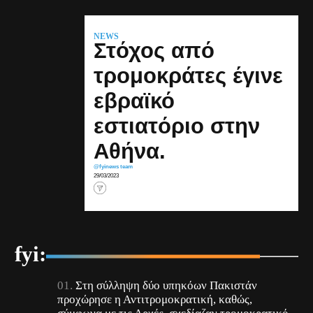
NEWS
Στόχος από
τρομοκράτες έγινε
εβραϊκό
εστιατόριο στην
Αθήνα.
@fyinews team
29/03/2023
fyi:
Στη σύλληψη δύο υπηκόων Πακιστάν
προχώρησε η Αντιτρομοκρατική, καθώς,