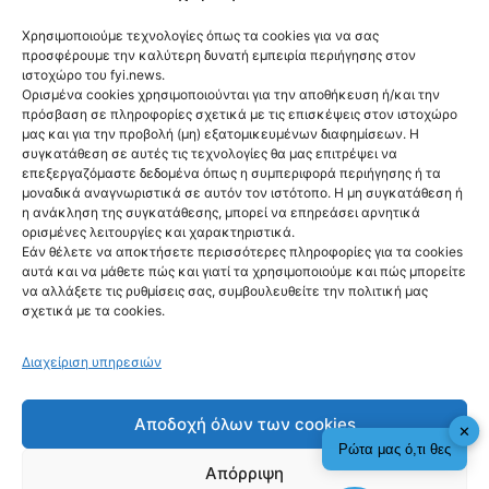
Χρησιμοποιούμε τεχνολογίες όπως τα cookies για να σας
προσφέρουμε την καλύτερη δυνατή εμπειρία περιήγησης στον
ιστοχώρο του fyi.news.
Ορισμένα cookies χρησιμοποιούνται για την αποθήκευση ή/και την
πρόσβαση σε πληροφορίες σχετικά με τις επισκέψεις στον ιστοχώρο
μας και για την προβολή (μη) εξατομικευμένων διαφημίσεων. Η
συγκατάθεση σε αυτές τις τεχνολογίες θα μας επιτρέψει να
Ακολούθησέ μας
επεξεργαζόμαστε δεδομένα όπως η συμπεριφορά περιήγησης ή τα
μοναδικά αναγνωριστικά σε αυτόν τον ιστότοπο. Η μη συγκατάθεση ή
η ανάκληση της συγκατάθεσης, μπορεί να επηρεάσει αρνητικά
ορισμένες λειτουργίες και χαρακτηριστικά.
Εάν θέλετε να αποκτήσετε περισσότερες πληροφορίες για τα cookies
αυτά και να μάθετε πώς και γιατί τα χρησιμοποιούμε και πώς μπορείτε
Newsletter
να αλλάξετε τις ρυθμίσεις σας, συμβουλευθείτε την πολιτική μας
σχετικά με τα cookies.
Διαχείριση υπηρεσιών
Sign me up!
Αποδοχή όλων των cookies
✕
Ρώτα μας ό,τι θες
Απόρριψη