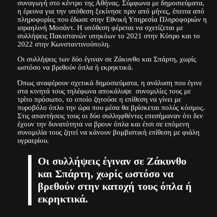
συναγωγή στο κέντρο της Αθήνας. Σύμφωνα με δημοσιεύματα,
η έρευνα για την υπόθεση ξεκίνησε πριν από μήνες, έπειτα από
πληροφορίες που έδωσε στην Εθνική Υπηρεσία Πληροφοριών η
ισραηλινή Μοσάντ. Η υπόθεση φέρεται να σχετίζεται με
συλλήψεις Πακιστανών υπηκόων το 2021 στην Κύπρο και το
2022 στην Κωνσταντινούπολη.
Οι συλλήψεις των δύο έγιναν σε Ζάκυνθο και Σπάρτη, χωρίς
ωστόσο να βρεθούν όπλα ή εκρηκτικά.
Όπως αναφέρουν σχετικά δημοσιεύματα, η ανάλυση που έγινε
στα κινητά τους τηλέφωνα αποκάλυψε συνομιλίες τους με
τρίτο πρόσωπο, το οποίο ζητούσε η επίθεση να γίνει με
πυροβόλο όπλο την ώρα που μέσα θα βρίσκεται πολύς κόσμος.
Στις απαντήσεις τους οι δύο συλληφθέντες επεσήμαναν ότι δεν
έχουν την δυνατότητα να βρουν όπλα και έτσι σε επόμενη
συνομιλία τους ζητεί να κάνουν βομβιστική επίθεση με φιάλη
υγραερίου.
Οι συλλήψεις έγιναν σε Ζάκυνθο
και Σπάρτη, χωρίς ωστόσο να
βρεθούν στην κατοχή τους όπλα ή
εκρηκτικά.