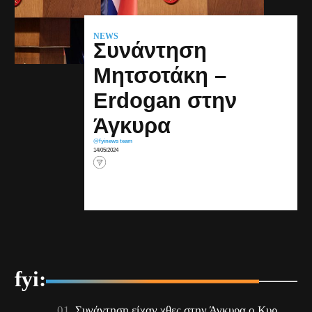
NEWS
Συνάντηση
Μητσοτάκη –
Erdogan στην
Άγκυρα
@fyinews team
14/05/2024
fyi:
Συνάντηση είχαν χθες στην Άγκυρα ο Κυρ.