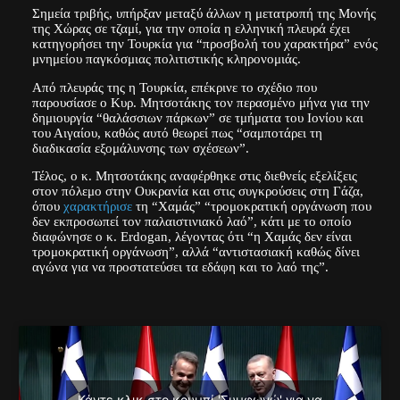
Σημεία τριβής, υπήρξαν μεταξύ άλλων η μετατροπή της Μονής
της Χώρας σε τζαμί, για την οποία η ελληνική πλευρά έχει
κατηγορήσει την Τουρκία για “προσβολή του χαρακτήρα” ενός
μνημείου παγκόσμιας πολιτιστικής κληρονομιάς.
Από πλευράς της η Τουρκία, επέκρινε το σχέδιο που
παρουσίασε ο Κυρ. Μητσοτάκης τον περασμένο μήνα για την
δημιουργία “θαλάσσιων πάρκων” σε τμήματα του Ιονίου και
του Αιγαίου, καθώς αυτό θεωρεί πως “σαμποτάρει τη
διαδικασία εξομάλυνσης των σχέσεων”.
Τέλος, ο κ. Μητσοτάκης αναφέρθηκε στις διεθνείς εξελίξεις
στον πόλεμο στην Ουκρανία και στις συγκρούσεις στη Γάζα,
όπου
χαρακτήρισε
τη “Χαμάς” “τρομοκρατική οργάνωση που
δεν εκπροσωπεί τον παλαιστινιακό λαό”, κάτι με το οποίο
διαφώνησε ο κ. Erdogan, λέγοντας ότι “η Χαμάς δεν είναι
τρομοκρατική οργάνωση”, αλλά “αντιστασιακή καθώς δίνει
αγώνα για να προστατεύσει τα εδάφη και το λαό της”.
Κάντε κλικ στο κουμπί 'Συμφωνώ' για να