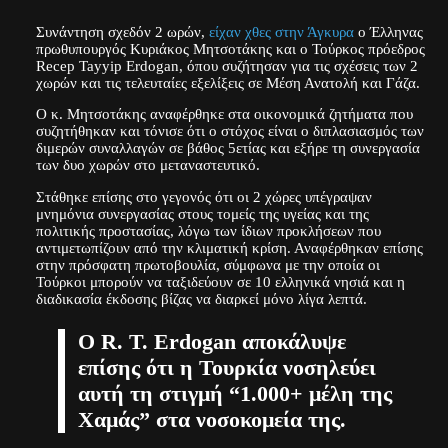
Συνάντηση σχεδόν 2 ωρών,
είχαν χθες στην Άγκυρα
ο Έλληνας
πρωθυπουργός Κυριάκος Μητσοτάκης και ο Τούρκος πρόεδρος
Recep Tayyip Erdogan, όπου συζήτησαν για τις σχέσεις των 2
χωρών και τις τελευταίες εξελίξεις σε Μέση Ανατολή και Γάζα.
Ο κ. Μητσοτάκης αναφέρθηκε στα οικονομικά ζητήματα που
συζητήθηκαν και τόνισε ότι ο στόχος είναι ο διπλασιασμός των
διμερών συναλλαγών σε βάθος 5ετίας και εξήρε τη συνεργασία
των δυο χωρών στο μεταναστευτικό.
Στάθηκε επίσης στο γεγονός ότι οι 2 χώρες υπέγραψαν
μνημόνια συνεργασίας στους τομείς της υγείας και της
πολιτικής προστασίας, λόγω των ίδιων προκλήσεων που
αντιμετωπίζουν από την κλιματική κρίση. Αναφέρθηκαν επίσης
στην πρόσφατη πρωτοβουλία, σύμφωνα με την οποία οι
Τούρκοι μπορούν να ταξιδεύουν σε 10 ελληνικά νησιά και η
διαδικασία έκδοσης βίζας να διαρκεί μόνο λίγα λεπτά.
Ο R. T. Erdogan αποκάλυψε
επίσης ότι η Τουρκία νοσηλεύει
αυτή τη στιγμή “1.000+ μέλη της
Χαμάς” στα νοσοκομεία της.