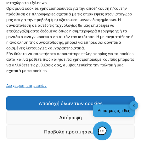
ιστοχώρο του fyi.news.
Ορισμένα cookies χρησιμοποιούνται για την αποθήκευση ή/και την
πρόσβαση σε πληροφορίες σχετικά με τις επισκέψεις στον ιστοχώρο
NEWS
μας και για την προβολή (μη) εξατομικευμένων διαφημίσεων. Η
Ψάθα: Αλαλούμ με
συγκατάθεση σε αυτές τις τεχνολογίες θα μας επιτρέψει να
επεξεργαζόμαστε δεδομένα όπως η συμπεριφορά περιήγησης ή τα
την έρευνα για
μοναδικά αναγνωριστικά σε αυτόν τον ιστότοπο. Η μη συγκατάθεση ή
η ανάκληση της συγκατάθεσης, μπορεί να επηρεάσει αρνητικά
την φονική
ορισμένες λειτουργίες και χαρακτηριστικά.
Εάν θέλετε να αποκτήσετε περισσότερες πληροφορίες για τα cookies
σύγκρουση των
αυτά και να μάθετε πώς και γιατί τα χρησιμοποιούμε και πώς μπορείτε
να αλλάξετε τις ρυθμίσεις σας, συμβουλευθείτε την πολιτική μας
ελικοπτέρων
σχετικά με τα cookies.
@fyinews team
06/08/2026
Διαχείριση υπηρεσιών
Αποδοχή όλων των cookies
✕
Ρώτα μας ό,τι θες
Απόρριψη
fyi:
Προβολή προτιμήσεων
Check This!
Γιατί Υπάρχουμε