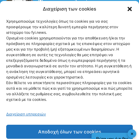
– Τρεις προφυλακίσεις για τη
Διαχείριση των cookies
φωτιά στη Βοιωτία
Χρησιμοποιούμε τεχνολογίες όπως τα cookies για να σας
προσφέρουμε την καλύτερη δυνατή εμπειρία περιήγησης στον
ιστοχώρο του fyi.news.
Ορισμένα cookies χρησιμοποιούνται για την αποθήκευση ή/και την
πρόσβαση σε πληροφορίες σχετικά με τις επισκέψεις στον ιστοχώρο
μας και για την προβολή (μη) εξατομικευμένων διαφημίσεων. Η
συγκατάθεση σε αυτές τις τεχνολογίες θα μας επιτρέψει να
Ακολούθησέ μας
επεξεργαζόμαστε δεδομένα όπως η συμπεριφορά περιήγησης ή τα
μοναδικά αναγνωριστικά σε αυτόν τον ιστότοπο. Η μη συγκατάθεση ή
η ανάκληση της συγκατάθεσης, μπορεί να επηρεάσει αρνητικά
ορισμένες λειτουργίες και χαρακτηριστικά.
Εάν θέλετε να αποκτήσετε περισσότερες πληροφορίες για τα cookies
αυτά και να μάθετε πώς και γιατί τα χρησιμοποιούμε και πώς μπορείτε
Newsletter
να αλλάξετε τις ρυθμίσεις σας, συμβουλευθείτε την πολιτική μας
σχετικά με τα cookies.
Διαχείριση υπηρεσιών
Sign me up!
Αποδοχή όλων των cookies
✕
Ρώτα μας ό,τι θες