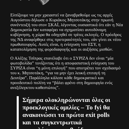
Ελπίζουμε να μην χρειαστεί να ξαναβρεθούμε ως τις αρχές
Αυγούστου δήλωσε ο Κυριάκος Μητσοτάκης στην πρωινή
συνέντευξή του στον ΣΚΑΪ, λέγοντας ουσιαστικά ότι εάν η Νέα
Δημοκρατία δεν καταφέρει να σχηματίσει αυτοδύναμη
κυβέρνηση, η χώρα θα οδηγηθεί σε τρίτες εκλογές. Ο πρόεδρος
της ΝΔ αναφέρθηκε στις προτεραιότητές του, εάν γίνει εκ νέου
πρωθυπουργός. Αυτές είναι, η ενίσχυση του ΕΣΥ, η
καταπολέμηση της φοροδιαφυγής και οι αυξήσεις μισθών.
Ο Αλέξης Τσίπρας επανέλαβε ότι ο ΣΥΡΙΖΑ δεν είναι “μία
φωτοβολίδα” τονίζοντας ότι η αποφασιστική ενίσχυση του
ΣΥΡΙΖΑ είναι “η μόνη επιλογή” που αποτρέπει τον σχεδιασμό
του κ. Μητσοτάκη, “για να μην έχει λευκή επιταγή τη
Δευτέρα”. Παράλληλα κάλεσε κάθε δημοκρατικό και
προοδευτικό πολίτη να “βάλει φρένο στη δημιουργία ενός
ανεξέλεγκτου καθεστώτος”.
Σήμερα ολοκληρώνονται όλες οι
προεκλογικές ομιλίες – Το fyi θα
ανακοινώσει τα πρώτα exit polls
και τα συγκεντρωτικά