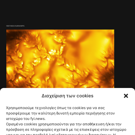
NSF/NSO/AURA/MPS
Διαχείριση των cookies
Χρησιμοποιούμε τεχνολογίες όπως τα cookies για να σας
TECH & SCIENCE
Νέες εικόνες με
προσφέρουμε την καλύτερη δυνατή εμπειρία περιήγησης στον
ιστοχώρο του fyi.news.
πρωτοφανείς
Ορισμένα cookies χρησιμοποιούνται για την αποθήκευση ή/και την
πρόσβαση σε πληροφορίες σχετικά με τις επισκέψεις στον ιστοχώρο
μας και για την προβολή (μη) εξατομικευμένων διαφημίσεων. Η