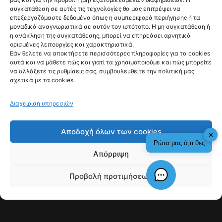
λεπτομέρειες από
συγκατάθεση σε αυτές τις τεχνολογίες θα μας επιτρέψει να
την επιφάνεια του
επεξεργαζόμαστε δεδομένα όπως η συμπεριφορά περιήγησης ή τα
μοναδικά αναγνωριστικά σε αυτόν τον ιστότοπο. Η μη συγκατάθεση ή
Ηλίου
η ανάκληση της συγκατάθεσης, μπορεί να επηρεάσει αρνητικά
ορισμένες λειτουργίες και χαρακτηριστικά.
@fyinews team
Εάν θέλετε να αποκτήσετε περισσότερες πληροφορίες για τα cookies
06/08/2026
αυτά και να μάθετε πώς και γιατί τα χρησιμοποιούμε και πώς μπορείτε
να αλλάξετε τις ρυθμίσεις σας, συμβουλευθείτε την πολιτική μας
σχετικά με τα cookies.
Διαχείριση υπηρεσιών
fyi:
Αποδοχή όλων των cookies
✕
Ρώτα μας ό,τι θες
Απόρριψη
Το τηλεσκόπιο Inouye στη Χαβάη κατέγραψε
την επιφάνεια του Ήλιου με πρωτοφανή
λεπτομέρεια, διακρίνοντας δομές μικρότερες των
Προβολή προτιμήσεων
20 χλμ για πρώτη φορά.
Check This!
Γιατί Υπάρχουμε
Οι εικόνες αποκάλυψαν δίνες καυτών αερίων
που επηρεάζουν το μαγνητικό πεδίο του Ήλιου