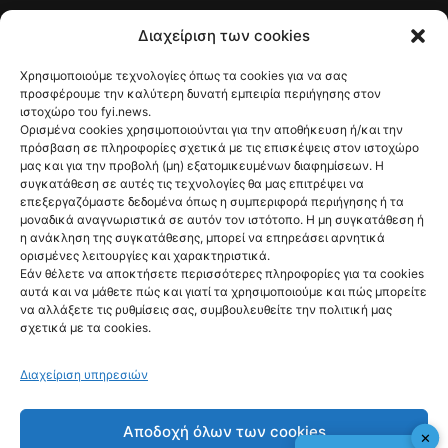
Διαχείριση των cookies
fyi.news - copyright 2026
Χρησιμοποιούμε τεχνολογίες όπως τα cookies για να σας
προσφέρουμε την καλύτερη δυνατή εμπειρία περιήγησης στον
ιστοχώρο του fyi.news.
Ορισμένα cookies χρησιμοποιούνται για την αποθήκευση ή/και την
πρόσβαση σε πληροφορίες σχετικά με τις επισκέψεις στον ιστοχώρο
μας και για την προβολή (μη) εξατομικευμένων διαφημίσεων. Η
συγκατάθεση σε αυτές τις τεχνολογίες θα μας επιτρέψει να
επεξεργαζόμαστε δεδομένα όπως η συμπεριφορά περιήγησης ή τα
μοναδικά αναγνωριστικά σε αυτόν τον ιστότοπο. Η μη συγκατάθεση ή
η ανάκληση της συγκατάθεσης, μπορεί να επηρεάσει αρνητικά
ορισμένες λειτουργίες και χαρακτηριστικά.
Εάν θέλετε να αποκτήσετε περισσότερες πληροφορίες για τα cookies
αυτά και να μάθετε πώς και γιατί τα χρησιμοποιούμε και πώς μπορείτε
να αλλάξετε τις ρυθμίσεις σας, συμβουλευθείτε την πολιτική μας
σχετικά με τα cookies.
Διαχείριση υπηρεσιών
Αποδοχή όλων των cookies
✕