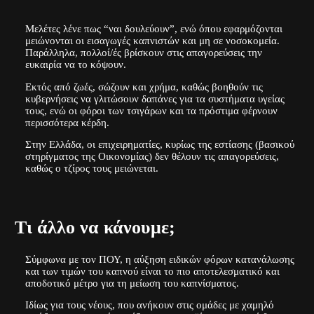
Μελέτες λένε πως “
ναι δουλεύουν”,
ενώ όπου εφαρμόζονται
μειώνονται οι εισαγωγές καπνιστών και μη σε νοσοκομεία.
Παράλληλα, πολλοί/ές βρίσκουν στις απαγορεύσεις την
ευκαιρία να το κόψουν.
Εκτός από ζωές, σώζουν και χρήμα, καθώς βοηθούν τις
κυβερνήσεις να γλιτώσουν δαπάνες
για τα συστήματα υγείας
τους, ενώ οι φόροι των τσιγάρων και τα πρόστιμα φέρνουν
περισσότερα κέρδη.
Στην Ελλάδα, οι επιχειρηματίες, κυρίως της εστίασης (βασικού
στηρίγματος της Οικονομίας) δεν θέλουν τις απαγορεύσεις,
καθώς ο τζίρος τους μειώνεται.
Τι άλλο να κάνουμε;
Σύμφωνα με τον ΠΟΥ, η αύξηση ειδικών φόρων κατανάλωσης
και των τιμών του καπνού είναι
το πιο αποτελεσματικό
και
αποδοτικό μέτρο
για τη μείωση του καπνίσματος.
Ιδίως για τους νέους, που ανήκουν στις ομάδες με χαμηλό