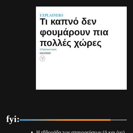
EXPLAINERS
Τι καπνό δεν
φουμάρουν πια
πολλές χώρες
@fyinews team
03/12/2023
fyi:
Η εβδομάδα των απαγορεύσεων (ή και όχι)