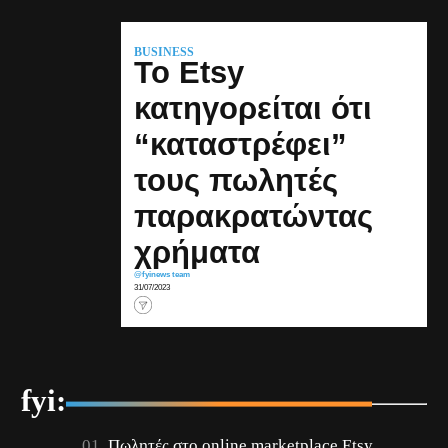
BUSINESS
Το Etsy
κατηγορείται ότι
“καταστρέφει”
τους πωλητές
παρακρατώντας
χρήματα
@fyinews team
31/07/2023
fyi:
Πωλητές στο οnline marketplace Etsy,