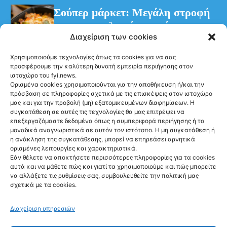
Σούπερ μάρκετ: Μεγάλη στροφή
των καταναλωτών στα έτοιμα
Διαχείριση των cookies
γεύματα
Χρησιμοποιούμε τεχνολογίες όπως τα cookies για να σας
προσφέρουμε την καλύτερη δυνατή εμπειρία περιήγησης στον
ιστοχώρο του fyi.news.
Ορισμένα cookies χρησιμοποιούνται για την αποθήκευση ή/και την
πρόσβαση σε πληροφορίες σχετικά με τις επισκέψεις στον ιστοχώρο
μας και για την προβολή (μη) εξατομικευμένων διαφημίσεων. Η
συγκατάθεση σε αυτές τις τεχνολογίες θα μας επιτρέψει να
Ακολούθησέ μας
επεξεργαζόμαστε δεδομένα όπως η συμπεριφορά περιήγησης ή τα
μοναδικά αναγνωριστικά σε αυτόν τον ιστότοπο. Η μη συγκατάθεση ή
η ανάκληση της συγκατάθεσης, μπορεί να επηρεάσει αρνητικά
ορισμένες λειτουργίες και χαρακτηριστικά.
Εάν θέλετε να αποκτήσετε περισσότερες πληροφορίες για τα cookies
αυτά και να μάθετε πώς και γιατί τα χρησιμοποιούμε και πώς μπορείτε
Newsletter
να αλλάξετε τις ρυθμίσεις σας, συμβουλευθείτε την πολιτική μας
σχετικά με τα cookies.
Διαχείριση υπηρεσιών