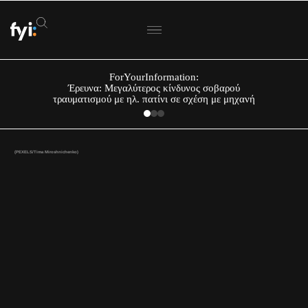
ForYourInformation:
Έρευνα: Μεγαλύτερος κίνδυνος σοβαρού
τραυματισμού με ηλ. πατίνι σε σχέση με μηχανή
(PEXELS/Tima Miroshnichenko)