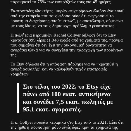
παρακρατεί το 75% των εισπράξεών τους για 45 ημέρες.
Εκατοντάδες ιδιοκτήτες μικρών επιχειρήσεων έλαβαν ένα email
από την εταιρεία που τους ειδοποιούσε ότι ενεργοποιεί το
“σύστημα διαχείρισης αποθεμάτων”, με αποτέλεσμα, σύμφωνα
με τους ίδιους, να τους δημιουργεί πρόβλημα ρευστότητας.
Η πωλήτρια κεραμικών Rachel Collyer δήλωσε ότι το Etsy
κρατούσε 899 λίρες (1.048 ευρώ) από τα χρήματά της, πράγμα
που σημαίνει ότι δεν έχει την οικονομική δυνατότητα να
αγοράσει υλικά για να συνεχίσει την παραγωγή των προϊόντων
της.
Το Etsy δήλωσε ότι η απόφαση πάρθηκε για να “κρατηθεί η
αγορά ασφαλής” και να καλυφθούν τυχόν επιστροφές
χρημάτων.
Στο τέλος του 2022, το Etsy είχε
πάνω από 100 εκατ. αντικείμενα
και συνέδεε 7,5 εκατ. πωλητές με
95,1 εκατ. αγοραστές.
Η κ. Collyer πουλάει κεραμικά στο Etsy από το 2021. Είπε ότι
της ήρθε η ειδοποίηση μόνο λίγές ώρες πριν τα χρήματά της