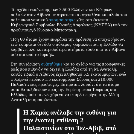
Το σχέδιο εκκένωσης των 3.500 Ελλήνων και Κύπριων
πολιτών στον Λίβανο με στρατιωτικά αεροπλάνα και πλοία του
πολεμικού ναυτικού
αποφασίστηκε
χθες στο έκτακτο
Κυβερνητικό Συμβούλιο Εθνικής Ασφάλειας (ΚΥΣΕΑ) υπό τον
πρωθυπουργό Κυριάκο Μητσοτάκη.
Ήδη 60 άτομα έχουν εκφράσει την πρόθεση να αποχωρήσουν,
ενώ εκτιμάται ότι όσο ο πόλεμος κλιμακώνεται, η Ελλάδα θα
λαμβάνει όλο και περισσότερα αιτήματα τόσο από τον Λίβανο
όσο και από το Ισραήλ.
Στη συνεδρίαση
συζητήθηκε
και το σχέδιο για τις προσφυγικές
ροές που πιθανόν να δεχτεί η Ελλάδα από τη Μ. Ανατολή,
καθώς ειδικά ο Λίβανος έχει πληθυσμό 5,5 εκατομμυρίων, ενώ
φιλοξενεί περίπου 1,5 εκατομμύρια Σύρους και 210.000
Παλαιστίνιους πρόσφυγες. Εκτιμάται, λοιπόν, ότι τα άτομα
αυτά θα ταξιδέψουν προς την Ευρώπη μέσω Τουρκίας και
Ελλάδας, όσο το ενδεχόμενο να υπάρξει ειρήνη στην Μέση
Ανατολή απομακρύνεται.
Η Χαμάς ανέλαβε την ευθύνη για
την ένοπλη επίθεση 2
Παλαιστινίων στο Τελ-Αβιβ, από