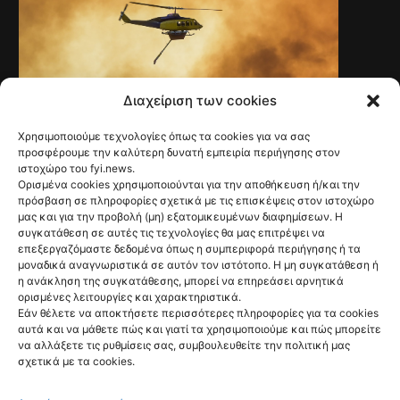
Διαχείριση των cookies
Χρησιμοποιούμε τεχνολογίες όπως τα cookies για να σας
NEWS
προσφέρουμε την καλύτερη δυνατή εμπειρία περιήγησης στον
Ψάθα: Αλαλούμ με
ιστοχώρο του fyi.news.
Ορισμένα cookies χρησιμοποιούνται για την αποθήκευση ή/και την
την έρευνα για
πρόσβαση σε πληροφορίες σχετικά με τις επισκέψεις στον ιστοχώρο
μας και για την προβολή (μη) εξατομικευμένων διαφημίσεων. Η
την φονική
συγκατάθεση σε αυτές τις τεχνολογίες θα μας επιτρέψει να
επεξεργαζόμαστε δεδομένα όπως η συμπεριφορά περιήγησης ή τα
σύγκρουση των
μοναδικά αναγνωριστικά σε αυτόν τον ιστότοπο. Η μη συγκατάθεση ή
η ανάκληση της συγκατάθεσης, μπορεί να επηρεάσει αρνητικά
ελικοπτέρων
ορισμένες λειτουργίες και χαρακτηριστικά.
@fyinews team
Εάν θέλετε να αποκτήσετε περισσότερες πληροφορίες για τα cookies
06/08/2026
αυτά και να μάθετε πώς και γιατί τα χρησιμοποιούμε και πώς μπορείτε
να αλλάξετε τις ρυθμίσεις σας, συμβουλευθείτε την πολιτική μας
σχετικά με τα cookies.