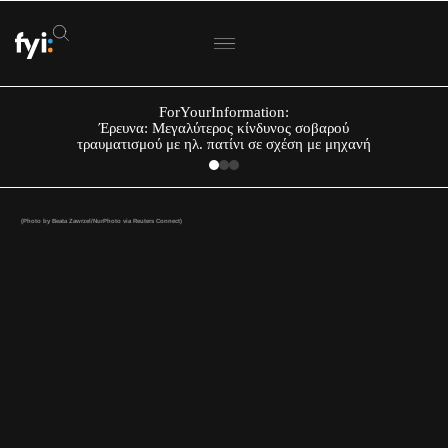
ForYourInformation:
Έρευνα: Μεγαλύτερος κίνδυνος σοβαρού
τραυματισμού με ηλ. πατίνι σε σχέση με μηχανή
(Photo by Beata Zawrzel/NurPhoto via Reuters Connect)