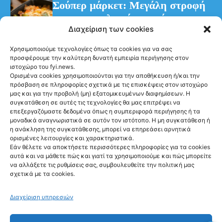
Σούπερ μάρκετ: Μεγάλη στροφή
των καταναλωτών στα έτοιμα
Διαχείριση των cookies
γεύματα
Χρησιμοποιούμε τεχνολογίες όπως τα cookies για να σας
προσφέρουμε την καλύτερη δυνατή εμπειρία περιήγησης στον
ιστοχώρο του fyi.news.
Ορισμένα cookies χρησιμοποιούνται για την αποθήκευση ή/και την
πρόσβαση σε πληροφορίες σχετικά με τις επισκέψεις στον ιστοχώρο
μας και για την προβολή (μη) εξατομικευμένων διαφημίσεων. Η
συγκατάθεση σε αυτές τις τεχνολογίες θα μας επιτρέψει να
Ακολούθησέ μας
επεξεργαζόμαστε δεδομένα όπως η συμπεριφορά περιήγησης ή τα
μοναδικά αναγνωριστικά σε αυτόν τον ιστότοπο. Η μη συγκατάθεση ή
η ανάκληση της συγκατάθεσης, μπορεί να επηρεάσει αρνητικά
ορισμένες λειτουργίες και χαρακτηριστικά.
Εάν θέλετε να αποκτήσετε περισσότερες πληροφορίες για τα cookies
αυτά και να μάθετε πώς και γιατί τα χρησιμοποιούμε και πώς μπορείτε
Newsletter
να αλλάξετε τις ρυθμίσεις σας, συμβουλευθείτε την πολιτική μας
σχετικά με τα cookies.
Διαχείριση υπηρεσιών
Sign me up!