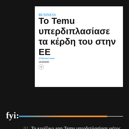
BUSINESS
Το Temu
υπερδιπλασίασε
τα κέρδη του στην
ΕΕ
@fyinews team
14/10/2025
fyi:
Το κινέζικο app Temu υπερδιπλασίασε φέτος