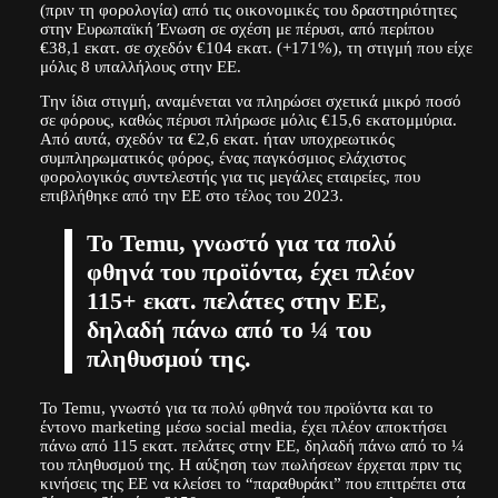
(πριν τη φορολογία) από τις οικονομικές του δραστηριότητες
στην Ευρωπαϊκή Ένωση σε σχέση με πέρυσι, από περίπου
€38,1 εκατ. σε σχεδόν €104 εκατ. (+171%), τη στιγμή που είχε
μόλις 8 υπαλλήλους στην ΕΕ.
Tην ίδια στιγμή, αναμένεται να πληρώσει σχετικά μικρό ποσό
σε φόρους, καθώς πέρυσι πλήρωσε μόλις €15,6 εκατομμύρια.
Από αυτά, σχεδόν τα €2,6 εκατ. ήταν υποχρεωτικός
συμπληρωματικός φόρος, ένας παγκόσμιος ελάχιστος
φορολογικός συντελεστής για τις μεγάλες εταιρείες, που
επιβλήθηκε από την ΕΕ στο τέλος του 2023.
Το Temu, γνωστό για τα πολύ
φθηνά του προϊόντα, έχει πλέον
115+ εκατ. πελάτες στην ΕΕ,
δηλαδή πάνω από το ¼ του
πληθυσμού της.
Το Temu, γνωστό για τα πολύ φθηνά του προϊόντα και το
έντονο marketing μέσω social media, έχει πλέον αποκτήσει
πάνω από 115 εκατ. πελάτες στην ΕΕ, δηλαδή πάνω από το ¼
του πληθυσμού της. Η αύξηση των πωλήσεων έρχεται πριν τις
κινήσεις της ΕΕ να κλείσει το “παραθυράκι” που επιτρέπει στα