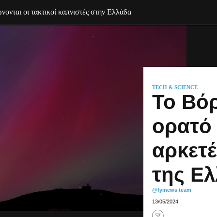
ώνονται οι τακτικοί καπνιστές στην Ελλάδα
TECH & SCIENCE
Το Βόρ
ορατό
αρκετέ
της Ε
@fyinews team
13/05/2024