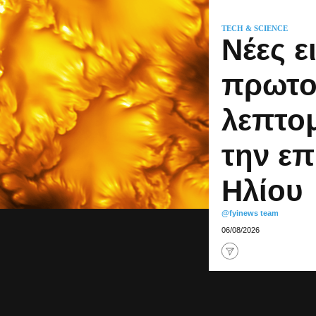
TECH & SCIENCE
Νέες ε
πρωτο
λεπτο
την επ
Ηλίου
@fyinews team
06/08/2026