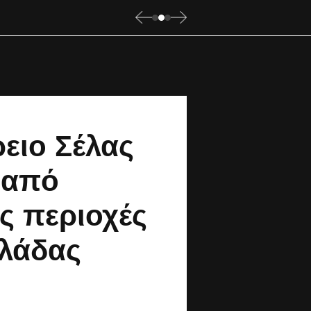
ειο Σέλας
 από
ς περιοχές
λλάδας