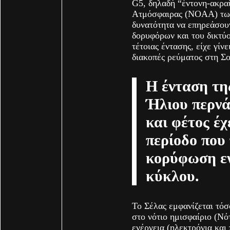
G5, δηλαδή “έντονη-ακρα
Ατμόσφαιρας (NOAA) των 
δυνατότητα να επηρεάσου
δορυφόρων και του δικτύ
τέτοιας έντασης, είχε γίν
διακοπές ρεύματος στη Σο
Η ένταση τη
Ήλιου περνά
και φέτος έχ
περίοδο που 
κορύφωση εν
κύκλου.
Το Σέλας εμφανίζεται τόσ
στο νότιο ημισφαίριο (Νό
ενέργεια (ηλεκτρόνια και