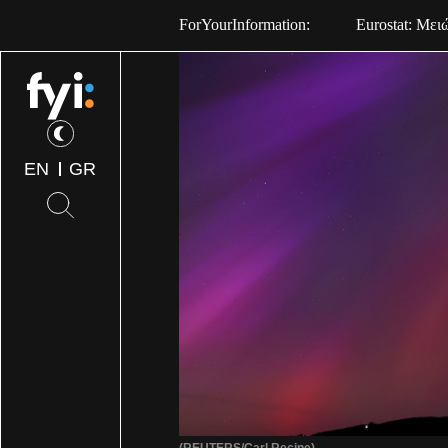
ForYourInformation:
Eurostat: Μει
EN
GR
(REUTERS/Carl Recine)