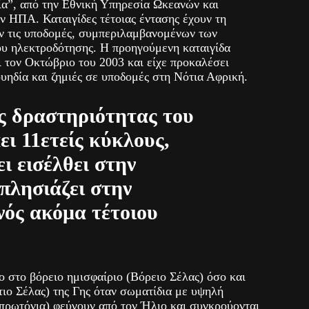
ία”, από την Εθνική Υπηρεσία Ωκεανών και
ΗΠΑ. Καταιγίδες τέτοιας έντασης έχουν τη
ν τις υποδομές, συμπεριλαμβανομένων των
ου ηλεκτροδότησης. Η προηγούμενη καταιγίδα
ει τον Οκτώβριο του 2003 και είχε προκαλέσει
υηδία και ζημιές σε υποδομές στη Νότια Αφρική.
ς δραστηριότητας του
ει 11ετείς κύκλους,
ει εισέλθει στην
πλησιάζει στην
ός ακόμα τέτοιου
ο στο βόρειο ημισφαίριο (Βόρειο Σέλας) όσο και
τιο Σέλας) της Γης όταν σωματίδια με υψηλή
 πρωτόνια) φεύγουν από τον Ήλιο και συγκρούονται