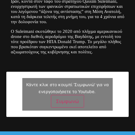
Ιράν, κοντά στον τάφο του στρατηγού Qassim Suleimani,
ενορχηστρωτή των ιρανικών στρατιωτικών επιχειρήσεων και
του λεγόμενου “άξονα της αντίστασης” στη Μέση Ανατολή,
κατά τη διάρκεια τελετής στη μνήμη του, για τα 4 χρόνια από
την δολοφονία του.
Ο Suleimani σκοτώθηκε το 2020 από πλήγμα αμερικανικού
drone στο διεθνές αεροδρόμιο της Βαγδάτης, με εντολή του
τότε προέδρου των ΗΠΑ Donald Trump. Το μεγάλο πλήθος
που βρισκόταν συγκεντρωμένο εκεί αποτελείτο από
αξιωματούχους της κυβέρνησης και πολίτες.
Κάντε κλικ στο κουμπί 'Συμφωνώ' για να
ενεργοποιήσετε το Youtube.
Συμφωνώ