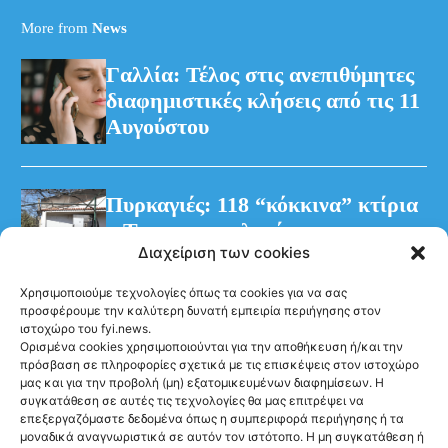
More from
News
Γαλλία: Τέλος στις ανεπιθύμητες
διαφημιστικές κλήσεις από τις 11
Αυγούστου
Πυρκαγιές: 118 “κόκκινα” κτίρια
– Τρεις προφυλακίσεις για τη
Διαχείριση των cookies
φωτιά στη Βοιωτία
Χρησιμοποιούμε τεχνολογίες όπως τα cookies για να σας
προσφέρουμε την καλύτερη δυνατή εμπειρία περιήγησης στον
ιστοχώρο του fyi.news.
Ορισμένα cookies χρησιμοποιούνται για την αποθήκευση ή/και την
πρόσβαση σε πληροφορίες σχετικά με τις επισκέψεις στον ιστοχώρο
μας και για την προβολή (μη) εξατομικευμένων διαφημίσεων. Η
συγκατάθεση σε αυτές τις τεχνολογίες θα μας επιτρέψει να
Ακολούθησέ μας
επεξεργαζόμαστε δεδομένα όπως η συμπεριφορά περιήγησης ή τα
μοναδικά αναγνωριστικά σε αυτόν τον ιστότοπο. Η μη συγκατάθεση ή