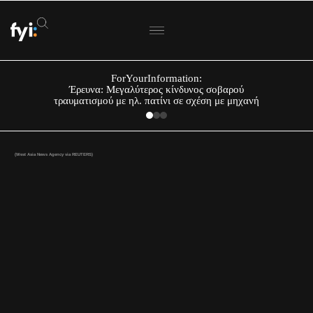
ForYourInformation:
Έρευνα: Μεγαλύτερος κίνδυνος σοβαρού
τραυματισμού με ηλ. πατίνι σε σχέση με μηχανή
(West Asia News Agency via REUTERS)