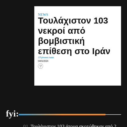
NEWS
Τουλάχιστον 103
νεκροί από
βομβιστική
επίθεση στο Ιράν
@fyinews team
04/01/2024
fyi:
Τουλάχιστον 103 άτομα σκοτώθηκαν από 2