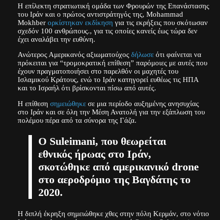
Η επίλεκτη στρατιωτική ομάδα των Φρουρών της Επανάστασης
του Ιράν και ο πρώτος αντιστράτηγός της, Mohammad
Mokhber
ορκίστηκαν εκδίκηση
για τις εκρήξεις που σκότωσαν
σχεδόν 100 ανθρώπους., για τις οποίες κανείς έως τώρα δεν
έχει αναλάβει την ευθύνη.
Ανώτερος Αμερικανός αξιωματούχος
δήλωσε
ότι φαίνεται να
πρόκειται για “τρομοκρατική επίθεση” παρόμοιες με αυτές που
έχουν πραγματοποιήσει στο παρελθόν οι μαχητές του
Ισλαμικού Κράτους, ενώ το Ιράν κατηγορεί ευθέως τις ΗΠΑ
και το Ισραήλ ότι βρίσκονται πίσω από αυτές.
Η επίθεση
σημειώθηκε
σε μια περίοδο αυξημένης ανησυχίας
στο Ιράν και σε όλη την Μέση Ανατολή για την εξάπλωση του
πολέμου πέρα από τα σύνορα της Γάζα.
O Suleimani, που θεωρείται
εθνικός ήρωας στο Ιράν,
σκοτώθηκε από αμερικανικό drone
στο αεροδρόμιο της Βαγδάτης το
2020.
Η διπλή έκρηξη σημειώθηκε χθες στην πόλη Κερμάν, στο νότιο