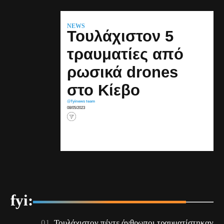
NEWS
Τουλάχιστον 5
τραυματίες από
ρωσικά drones
στο Κίεβο
@fyinews team
08/05/2023
fyi:
Τουλάχιστον πέντε άνθρωποι τραυματίστηκαν