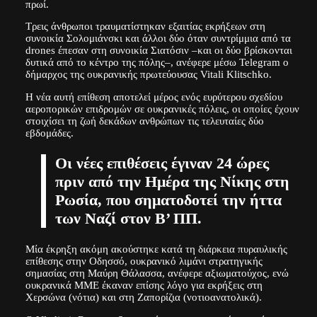
πρωί.
Τρεις άνθρωποι τραυματίστηκαν εξαιτίας εκρήξεων στη
συνοικία Σολομιάνσκι και άλλοι δύο όταν συντρίμμια από τα
drones έπεσαν στη συνοικία Σιατόσιν –και οι δύο βρίσκονται
δυτικά από το κέντρο της πόλης–, ανέφερε μέσω Telegram ο
δήμαρχος της ουκρανικής πρωτεύουσας Vitali Klitschko.
Η νέα αυτή επίθεση αποτελεί μέρος ενός ευρύτερου σχεδίου
αεροπορικών επιδρομών σε ουκρανικές πόλεις, οι οποίες έχουν
στοιχίσει τη ζωή δεκάδων ανθρώπων τις τελευταίες δύο
εβδομάδες.
Οι νέες επιθέσεις έγιναν 24 ώρες
πριν από την Ημέρα της Νίκης στη
Ρωσία, που σηματοδοτεί την ήττα
των Ναζί στον Β’ ΠΠ.
Μία έκρηξη ακόμη ακούστηκε κατά τη διάρκεια πυραυλικής
επίθεσης στην Οδησσό, ουκρανικό λιμάνι στρατηγικής
σημασίας στη Μαύρη Θάλασσα, ανέφερε αξιωματούχος, ενώ
ουκρανικά ΜΜΕ έκαναν επίσης λόγο για εκρήξεις στη
Χερσώνα (νότια) και στη Ζαπορίζια (νοτιοανατολικά).