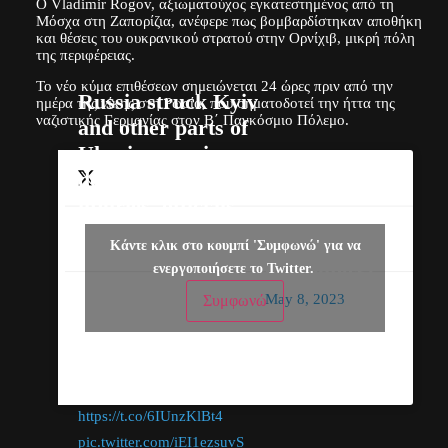
Ο Vladimir Rogov, αξιωματούχος εγκατεστημένος από τη
Μόσχα στη Ζαπορίζια, ανέφερε πως βομβαρδίστηκαν αποθήκη
και θέσεις του ουκρανικού στρατού στην Ορνίχιβ, μικρή πόλη
της περιφέρειας.
Το νέο κύμα επιθέσεων σημειώνεται 24 ώρες πριν από την
Russia struck Kyiv
ημέρα της νίκης στη Ρωσία, που σηματοδοτεί την ήττα της
ναζιστικής Γερμανίας στον Β΄ Παγκόσμιο Πόλεμο.
and other parts of
Ukraine, sowing
destruction and
injuries, officials
said, as Moscow
— Reuters
Κάντε κλικ στο κουμπί 'Συμφωνώ' για να
prepares for its
(@Reuters)
ενεργοποιήσετε το Twitter.
Victory Day
May 8, 2023
Συμφωνώ
holiday that marks
the anniversary of
its defeat of Nazi
Germany
https://t.co/6IUnzKlBt4
pic.twitter.com/iEI1ezsuvS