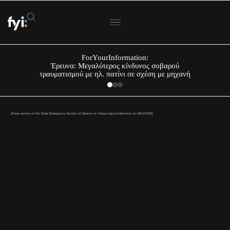
ForYourInformation:
Έρευνα: Μεγαλύτερος κίνδυνος σοβαρού
τραυματισμού με ηλ. πατίνι σε σχέση με μηχανή
(Press service of the State Emergency Service of Ukraine in Odesa region/Handout via REUTERS)