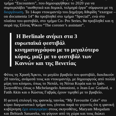
τμήμα “Encounters”, που δημιουργήθηκε το 2020 για να
συμπεριλάβει “αισθητικά και δομικά, τολμηρά έργα” σύμφωνα με τη
διοργάνωση
. Το 14ωρο ντοκιμαντέρ του Δημήτρη Αθυρίδη “exergue –
on documenta 14” θα προβληθεί στο τμήμα “Special”, ενώ στο
πλαίσιο του φεστιβάλ, στο τμήμα Co- Pro Series, θα προβληθεί και η
σειρά της Ελίνας Ψύκου “The coroner’s assistant”.
Η Βerlinale ανήκει στα 3
ευρωπαϊκά φεστιβάλ
κινηματογράφου με το μεγαλύτερο
κύρος, μαζί με το φεστιβάλ των
Καννών και της Βενετίας
Φέτος τη Χρυσή Άρκτο, το μεγάλο βραβείο του φεστιβάλ, διεκδικούν
20 ταινίες, ανάμεσά τους και ντοκιμαντέρ, με δημιουργούς από πολλά
μέρη του κόσμου, όπως το Νεπάλ, τη Νότια Κορέα και το Ιράν.
Σκηνοθέτες όπως ο Michelangelo Antonioni, o Jean-Luc Godard, ο
Fatih Akin και ο Κώστας Γαβράς έχουν τιμηθεί με το βραβείο.
Η φετινή επιλογή της ιρανικής ταινίας “My Favourite Cake” στο
κύριο διαγωνιστικό τμήμα του, γίνεται παρά το γεγονός ότι η ιρανική
κυβέρνηση
έχει απαγορέψει
στους σκηνοθέτες, Maryam Moqadam
και Behtash Sanaeeha, να φύγουν από τη χώρα και τους διώκει