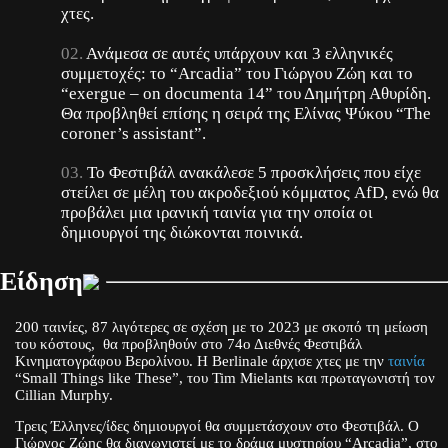
χτες.
Ανάμεσα σε αυτές υπάρχουν και 3 ελληνικές
συμμετοχές: το “Arcadia” του Γιώργου Ζώη και το
“exergue – on documenta 14” του Δημήτρη Αθυρίδη.
Θα προβληθεί επίσης η σειρά της Ελίνας Ψύκου “The
coroner’s assistant”.
Το Φεστιβάλ ανακάλεσε 5 προσκλήσεις που είχε
στείλει σε μέλη του ακροδεξιού κόμματος AfD, ενώ θα
προβάλει μια ιρανική ταινία για την οποία οι
δημιουργοί της διώκονται ποινικά.
Είδηση
200 ταινίες, 87 λιγότερες σε σχέση με το 2023 με σκοπό τη μείωση
του κόστους, θα προβληθούν στο 74ο Διεθνές Φεστιβάλ
Κινηματογράφου Βερολίνου. H Berlinale άρχισε χτες με την
ταινία
“Small Things like These”, του Tim Mielants και πρωταγωνιστή τον
Cillian Murphy.
Τρεις Έλληνες/ίδες δημιουργοί θα συμμετάσχουν στο Φεστιβάλ. Ο
Γιώργος Ζώης θα διαγωνιστεί με το δράμα μυστηρίου “Arcadia”, στο