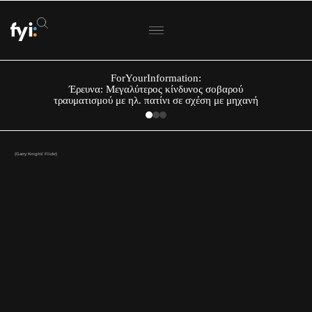
ForYourInformation:
Έρευνα: Μεγαλύτερος κίνδυνος σοβαρού
τραυματισμού με ηλ. πατίνι σε σχέση με μηχανή
(Garry Knight/ Flickr)