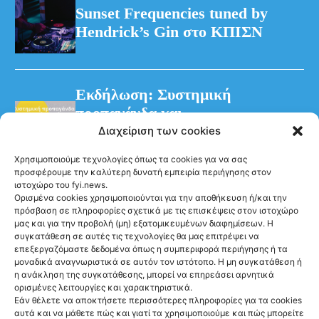
Sunset Frequencies tuned by
Hendrick’s Gin στο ΚΠΙΣΝ
Εκδήλωση: Συστημική
προπαγάνδα και
παραπληροφόρηση – η
Διαχείριση των cookies
διαχρονική στοχοποίηση των
Χρησιμοποιούμε τεχνολογίες όπως τα cookies για να σας
Προσφυγικών
προσφέρουμε την καλύτερη δυνατή εμπειρία περιήγησης στον
ιστοχώρο του fyi.news.
Ορισμένα cookies χρησιμοποιούνται για την αποθήκευση ή/και την
πρόσβαση σε πληροφορίες σχετικά με τις επισκέψεις στον ιστοχώρο
μας και για την προβολή (μη) εξατομικευμένων διαφημίσεων. Η
συγκατάθεση σε αυτές τις τεχνολογίες θα μας επιτρέψει να
επεξεργαζόμαστε δεδομένα όπως η συμπεριφορά περιήγησης ή τα
μοναδικά αναγνωριστικά σε αυτόν τον ιστότοπο. Η μη συγκατάθεση ή
Ακολούθησέ μας
η ανάκληση της συγκατάθεσης, μπορεί να επηρεάσει αρνητικά
ορισμένες λειτουργίες και χαρακτηριστικά.
Εάν θέλετε να αποκτήσετε περισσότερες πληροφορίες για τα cookies
αυτά και να μάθετε πώς και γιατί τα χρησιμοποιούμε και πώς μπορείτε