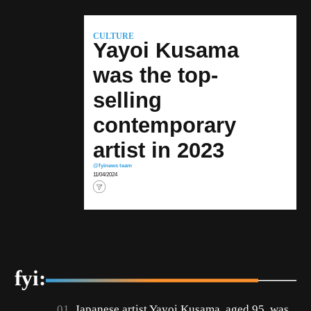
CULTURE
Yayoi Kusama
was the top-
selling
contemporary
artist in 2023
@fyinews team
11/04/2024
fyi:
Japanese artist Yayoi Kusama, aged 95, was