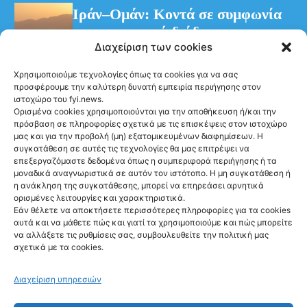
Ιράν–Ομάν: Κοντά σε συμφωνία
για προσωρινό διάδρομο στα
Διαχείριση των cookies
Στενά του Ορμούζ
Χρησιμοποιούμε τεχνολογίες όπως τα cookies για να σας
προσφέρουμε την καλύτερη δυνατή εμπειρία περιήγησης στον
ιστοχώρο του fyi.news.
Ορισμένα cookies χρησιμοποιούνται για την αποθήκευση ή/και την
πρόσβαση σε πληροφορίες σχετικά με τις επισκέψεις στον ιστοχώρο
μας και για την προβολή (μη) εξατομικευμένων διαφημίσεων. Η
συγκατάθεση σε αυτές τις τεχνολογίες θα μας επιτρέψει να
Ακολούθησέ μας
επεξεργαζόμαστε δεδομένα όπως η συμπεριφορά περιήγησης ή τα
μοναδικά αναγνωριστικά σε αυτόν τον ιστότοπο. Η μη συγκατάθεση ή
η ανάκληση της συγκατάθεσης, μπορεί να επηρεάσει αρνητικά
ορισμένες λειτουργίες και χαρακτηριστικά.
Εάν θέλετε να αποκτήσετε περισσότερες πληροφορίες για τα cookies
αυτά και να μάθετε πώς και γιατί τα χρησιμοποιούμε και πώς μπορείτε
Newsletter
να αλλάξετε τις ρυθμίσεις σας, συμβουλευθείτε την πολιτική μας
σχετικά με τα cookies.
Διαχείριση υπηρεσιών