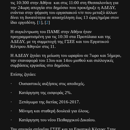
τις 10:300 στην Αθήνα και στις 11:00 στη Θεσσαλονίκη για
την 24ωρη απεργία στο δημόσιο που προκήρυξε η ΑΔΕΔΥ,
ενάντια στην ψήφιση του εργασιακού ν/σ που μεταξύ άλλων
δίνει τη δυνατότητα σε απασχόληση έως 13 ώρες/ημέρα στον
ίδιο εργοδότη. [
1
], [
2
]
Η συγκέντρωση του ΠΑΜΕ στην Αθήνα ήταν
προγραμματισμένη για τις 10:30 στα Προπύλαια και της
ΑΔΕΔΥ, με τη συμμετοχή της ΓΣΕΕ και του Εργατικού
Κέντρου Αθηνών στις 11.
Η ΑΔΕΔΥ ζητάει τη μείωση του ωραρίου σε 7ωρο και 5ήμερο,
την επαναφορά του 13ου και 14ου μισθού και συλλογικές
συμβάσεις εργασίας στο δημόσιο.
Επίσης ζητάει:
· Ουσιαστικές αυξήσεις στις αποδοχές.
· Κατάργηση της εισφοράς 2%.
· Ξεπάγωμα της διετίας 2016-2017.
· Μόνιμη και σταθερή δουλειά για όλους.
· Κατάργηση του νέου Πειθαρχικού Δικαίου.
Την απεργία στήριξαν ΓΣΕΕ και τα Εργατικά Κέντρα: Στην