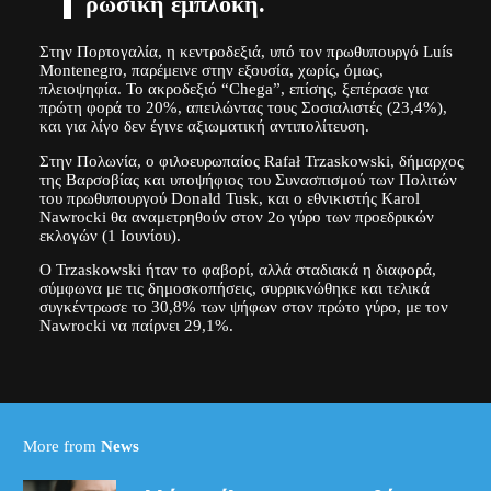
ρωσική εμπλοκή.
Στην Πορτογαλία, η κεντροδεξιά, υπό τον πρωθυπουργό Luís
Montenegro, παρέμεινε στην εξουσία, χωρίς, όμως,
πλειοψηφία. Το ακροδεξιό “Chega”, επίσης, ξεπέρασε για
πρώτη φορά το 20%, απειλώντας τους Σοσιαλιστές (23,4%),
και για λίγο δεν έγινε αξιωματική αντιπολίτευση.
Στην Πολωνία, ο φιλοευρωπαίος Rafał Trzaskowski, δήμαρχος
της Βαρσοβίας και υποψήφιος του Συνασπισμού των Πολιτών
του πρωθυπουργού Donald Tusk, και ο εθνικιστής Karol
Nawrocki θα αναμετρηθούν στον 2ο γύρο των προεδρικών
εκλογών (1 Ιουνίου).
Ο Trzaskowski ήταν το φαβορί, αλλά σταδιακά η διαφορά,
σύμφωνα με τις δημοσκοπήσεις, συρρικνώθηκε και τελικά
συγκέντρωσε το 30,8% των ψήφων στον πρώτο γύρο, με τον
Nawrocki να παίρνει 29,1%.
More from
News