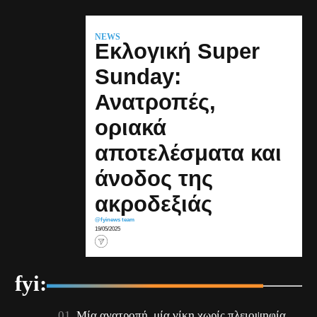
NEWS
Εκλογική Super
Sunday:
Ανατροπές,
οριακά
αποτελέσματα και
άνοδος της
ακροδεξιάς
@fyinews team
19/05/2025
fyi:
Mία ανατροπή, μία νίκη χωρίς πλειοψηφία