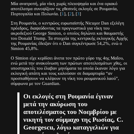
Mία ανατροπή, μία νίκη χωρίς πλειοψηφία και ένα οριακό
αποτέλεσμα συνοψίζουν τις χθεσινές εκλογές σε Ρουμανία,
Πορτογαλία και Πολωνία. [
1
], [
2
], [
3
]
Στη Ρουμανία, ο κεντρώος ευρωπαϊστής Nicuşor Dan εξελέγη
πρόεδρος, διαψεύδοντας τα προγνωστικά για νίκη του
ακροδεξιού George Simion, ο οποίος δηλώνει και θαυμαστής
του Donald Trump. Τα στοιχεία της κεντρικής εκλογικής Αρχής
της Ρουμανίας έδειξαν ότι ο Dan συγκέντρωσε 54,2%, ενώ ο
Simion 45,8%.
Ο Simion είχε κερδίσει άνετα τον πρώτο γύρο της 4ης Μαΐου,
ενώ μετά την ανακοίνωση των πρώτων αποτελεσμάτων χθες, οι
υποστηρικτές του έλαβαν μηνύματα τα οποία έκαναν λόγο για
εκλογική απάτη και τους καλούσαν σε διαμαρτυρία “αν
προσπαθήσουν να κλέψουν τη νίκη του ρουμανικού λαού”,
σύμφωνα με τον Guardian.
Οι εκλογές στη Ρουμανία έγιναν
μετά την ακύρωση του
αποτελέσματος του Νοεμβρίου με
νικητή τον σύμμαχο της Ρωσίας, C.
Georgescu, λόγω καταγγελιών για