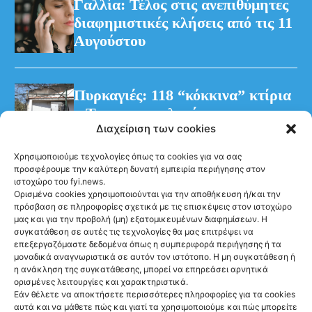
Γαλλία: Τέλος στις ανεπιθύμητες
διαφημιστικές κλήσεις από τις 11
Αυγούστου
Πυρκαγιές: 118 “κόκκινα” κτίρια
– Τρεις προφυλακίσεις για τη
Διαχείριση των cookies
φωτιά στη Βοιωτία
Χρησιμοποιούμε τεχνολογίες όπως τα cookies για να σας
προσφέρουμε την καλύτερη δυνατή εμπειρία περιήγησης στον
ιστοχώρο του fyi.news.
Ορισμένα cookies χρησιμοποιούνται για την αποθήκευση ή/και την
πρόσβαση σε πληροφορίες σχετικά με τις επισκέψεις στον ιστοχώρο
μας και για την προβολή (μη) εξατομικευμένων διαφημίσεων. Η
συγκατάθεση σε αυτές τις τεχνολογίες θα μας επιτρέψει να
Ακολούθησέ μας
επεξεργαζόμαστε δεδομένα όπως η συμπεριφορά περιήγησης ή τα
μοναδικά αναγνωριστικά σε αυτόν τον ιστότοπο. Η μη συγκατάθεση ή
η ανάκληση της συγκατάθεσης, μπορεί να επηρεάσει αρνητικά
ορισμένες λειτουργίες και χαρακτηριστικά.
Εάν θέλετε να αποκτήσετε περισσότερες πληροφορίες για τα cookies
αυτά και να μάθετε πώς και γιατί τα χρησιμοποιούμε και πώς μπορείτε