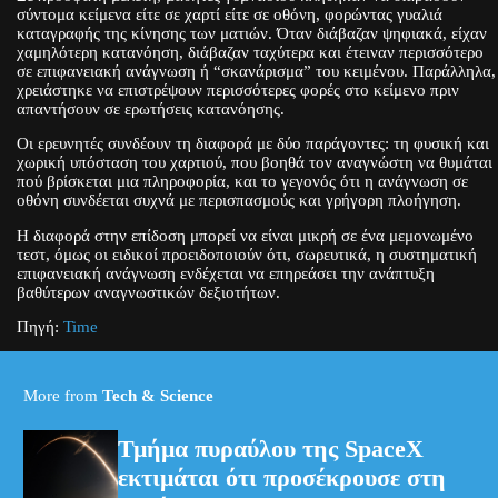
σύντομα κείμενα είτε σε χαρτί είτε σε οθόνη, φορώντας γυαλιά
καταγραφής της κίνησης των ματιών. Όταν διάβαζαν ψηφιακά, είχαν
χαμηλότερη κατανόηση, διάβαζαν ταχύτερα και έτειναν περισσότερο
σε επιφανειακή ανάγνωση ή “σκανάρισμα” του κειμένου. Παράλληλα,
χρειάστηκε να επιστρέψουν περισσότερες φορές στο κείμενο πριν
απαντήσουν σε ερωτήσεις κατανόησης.
Οι ερευνητές συνδέουν τη διαφορά με δύο παράγοντες: τη φυσική και
χωρική υπόσταση του χαρτιού, που βοηθά τον αναγνώστη να θυμάται
πού βρίσκεται μια πληροφορία, και το γεγονός ότι η ανάγνωση σε
οθόνη συνδέεται συχνά με περισπασμούς και γρήγορη πλοήγηση.
Η διαφορά στην επίδοση μπορεί να είναι μικρή σε ένα μεμονωμένο
τεστ, όμως οι ειδικοί προειδοποιούν ότι, σωρευτικά, η συστηματική
επιφανειακή ανάγνωση ενδέχεται να επηρεάσει την ανάπτυξη
βαθύτερων αναγνωστικών δεξιοτήτων.
Πηγή:
Time
More from
Tech & Science
Τμήμα πυραύλου της SpaceX
εκτιμάται ότι προσέκρουσε στη