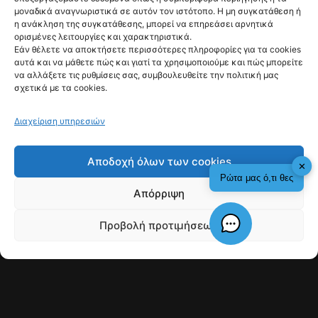
μοναδικά αναγνωριστικά σε αυτόν τον ιστότοπο. Η μη συγκατάθεση ή
η ανάκληση της συγκατάθεσης, μπορεί να επηρεάσει αρνητικά
ορισμένες λειτουργίες και χαρακτηριστικά.
Εάν θέλετε να αποκτήσετε περισσότερες πληροφορίες για τα cookies
αυτά και να μάθετε πώς και γιατί τα χρησιμοποιούμε και πώς μπορείτε
να αλλάξετε τις ρυθμίσεις σας, συμβουλευθείτε την πολιτική μας
σχετικά με τα cookies.
Διαχείριση υπηρεσιών
fyi:
Αποδοχή όλων των cookies
✕
Ρώτα μας ό,τι θες
Απόρριψη
Αν κάτι με καταπιέζει, είναι ο κοινωνικός
καταναγκασμός των καλοκαιρινών διακοπών.
Εγώ είμαι χειμερινός τύπος, ξεκουράζομαι με
Προβολή προτιμήσεων
κρύο, κι όμως κάθε καλοκαίρι καλούμαι να
Check This!
Γιατί Υπάρχουμε
συμμετάσχω σε μια εθνική άσκηση
ξεσπιτώματος.
Ένα μυαλό που έχει συνηθίσει να βρίσκεται
σε διαρκή πανικό, δεν εκλαμβάνει την ησυχία ως