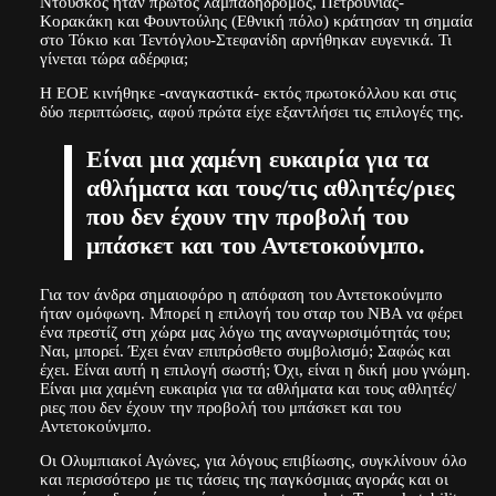
Ντούσκος ήταν πρώτος λαμπαδηδρόμος, Πετρούνιας-
Κορακάκη και Φουντούλης (Εθνική πόλο) κράτησαν τη σημαία
στο Τόκιο και Τεντόγλου-Στεφανίδη αρνήθηκαν ευγενικά. Τι
γίνεται τώρα αδέρφια;
Η ΕΟΕ κινήθηκε -αναγκαστικά- εκτός πρωτοκόλλου και στις
δύο περιπτώσεις, αφού πρώτα είχε εξαντλήσει τις επιλογές της.
Είναι μια χαμένη ευκαιρία για τα
αθλήματα και τους/τις αθλητές/ριες
που δεν έχουν την προβολή του
μπάσκετ και του Αντετοκούνμπο.
Για τον άνδρα σημαιοφόρο η απόφαση του Αντετοκούνμπο
ήταν ομόφωνη. Μπορεί η επιλογή του σταρ του NBA να φέρει
ένα πρεστίζ στη χώρα μας λόγω της αναγνωρισιμότητάς του;
Ναι, μπορεί. Έχει έναν επιπρόσθετο συμβολισμό; Σαφώς και
έχει. Είναι αυτή η επιλογή σωστή; Όχι, είναι η δική μου γνώμη.
Είναι μια χαμένη ευκαιρία για τα αθλήματα και τους αθλητές/
ριες που δεν έχουν την προβολή του μπάσκετ και του
Αντετοκούνμπο.
Οι Ολυμπιακοί Αγώνες, για λόγους επιβίωσης, συγκλίνουν όλο
και περισσότερο με τις τάσεις της παγκόσμιας αγοράς και οι