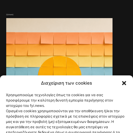
(fyiteam)
Διαχείριση των cookies
Χρησιμοποιούμε τεχνολογίες όπως τα cookies για να σας
VOICES
προσφέρουμε την καλύτερη δυνατή εμπειρία περιήγησης στον
Όταν οι διακοπές
ιστοχώρο του fyi.news.
Ορισμένα cookies χρησιμοποιούνται για την αποθήκευση ή/και την
γίνονται task
πρόσβαση σε πληροφορίες σχετικά με τις επισκέψεις στον ιστοχώρο
Panos Myriagkos
@fyinews team
μας και για την προβολή (μη) εξατομικευμένων διαφημίσεων. Η
31/07/2026
συγκατάθεση σε αυτές τις τεχνολογίες θα μας επιτρέψει να
επεξεργαζόμαστε δεδομένα όπως η συμπεριφορά περιήγησης ή τα