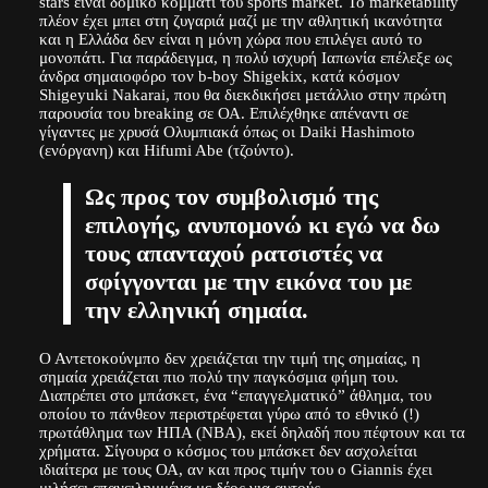
stars είναι δομικό κομμάτι του sports market. Το marketability
πλέον έχει μπει στη ζυγαριά μαζί με την αθλητική ικανότητα
και η Ελλάδα δεν είναι η μόνη χώρα που επιλέγει αυτό το
μονοπάτι. Για παράδειγμα, η πολύ ισχυρή Ιαπωνία επέλεξε ως
άνδρα σημαιοφόρο τον b-boy Shigekix, κατά κόσμον
Shigeyuki Nakarai, που θα διεκδικήσει μετάλλιο στην πρώτη
παρουσία του breaking σε ΟΑ. Επιλέχθηκε απέναντι σε
γίγαντες με χρυσά Ολυμπιακά όπως οι Daiki Hashimoto
(ενόργανη) και Hifumi Abe (τζούντο).
Ως προς τον συμβολισμό της
επιλογής, ανυπομονώ κι εγώ να δω
τους απανταχού ρατσιστές να
σφίγγονται με την εικόνα του με
την ελληνική σημαία.
Ο Αντετοκούνμπο δεν χρειάζεται την τιμή της σημαίας, η
σημαία χρειάζεται πιο πολύ την παγκόσμια φήμη του.
Διαπρέπει στο μπάσκετ, ένα “επαγγελματικό” άθλημα, του
οποίου το πάνθεον περιστρέφεται γύρω από το εθνικό (!)
πρωτάθλημα των ΗΠΑ (NBA), εκεί δηλαδή που πέφτουν και τα
χρήματα. Σίγουρα ο κόσμος του μπάσκετ δεν ασχολείται
ιδιαίτερα με τους ΟΑ, αν και προς τιμήν του ο Giannis έχει
μιλήσει επανειλημμένα με δέος για αυτούς.