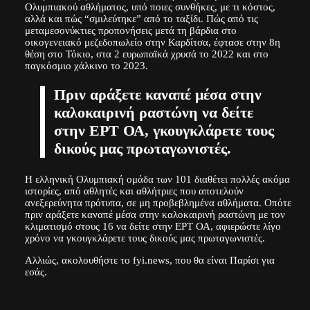
Ολυμπιακού αθλήματος, υπό ποιες συνθήκες, με τι κόστος,
αλλά και πώς “σμιλεύτηκε” από το ταξίδι. Πώς από τις
μεταμεσονύκτιες προπονήσεις μετά τη βάρδια στο
οικογενειακό μεζεδοπωλείο στην Καρδίτσα, έφτασε στην 8η
θέση στο Τόκιο, στα 2 ευρωπαϊκά χρυσά το 2022 και στο
παγκόσμιο χάλκινο το 2023.
Πριν αράξετε καναπέ μέσα στην
καλοκαιρινή ραστώνη να δείτε
στην ΕΡΤ ΟΑ, γκουγκλάρετε τους
δικούς μας πρωταγωνιστές.
Η ελληνική Ολυμπιακή ομάδα των 101 διαθέτει πολλές ακόμα
ιστορίες, από αθλητές και αθλήτριες που αποτελούν
ανεξερεύνητα πρότυπα, σε μη προβεβλημένα αθλήματα. Οπότε
πριν αράξετε καναπέ μέσα στην καλοκαιρινή ραστώνη με τον
κλιματισμό στους 16 να δείτε στην ΕΡΤ ΟΑ, αφιερώστε λίγο
χρόνο να γκουγκλάρετε τους δικούς μας πρωταγωνιστές.
Αλλιώς, ακολουθήστε το fyi.news, που θα είναι Παρίσι για
εσάς.