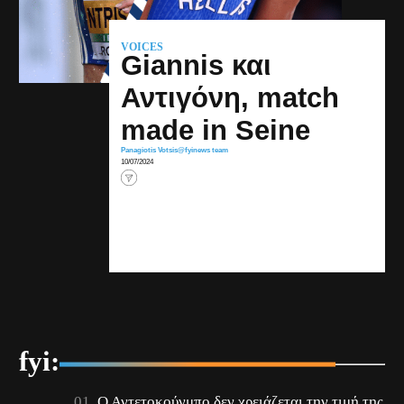
VOICES
Giannis και
Αντιγόνη, match
made in Seine
Panagiotis Votsis
@fyinews team
10/07/2024
fyi:
Ο Αντετοκούνμπο δεν χρειάζεται την τιμή της