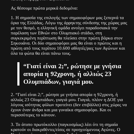
Ας θέσουμε πρώτα μερικά δεδομένα:
1. Η σημασία της επιλογής των σημαιοφόρων μας ξεπερνά τα
όρια της Ελλάδας. Λόγω της άρρηκτης σύνδεσης της χώρας μας
με τον θεσμό, η ελληνική ομάδα ανοίγει παραδοσιακά την
παρέλαση των Εθνών στο Ολυμπιακό στάδιο, στη
συγκεκριμένη περίπτωση θα πλεύσει στην πρώτη βάρκα στον
Σηκουάνα. Οι δύο σημαιοφόροι μας θα είναι ο πρώτος και η
πρώτη από τους περίπου 10.600 αθλητές/ριες των Αγώνων και
όλα τα φώτα θα είναι πάνω τους.
“Γιατί είναι 2;”, ρώτησε με γνήσια
απορία η 92χρονη, ή αλλιώς 23
Ολυμπιάδων, γιαγιά μου.
2. “Γιατί είναι 2;”, ρώτησε με γνήσια απορία η 92χρονη, ή
αλλιώς 23 Ολυμπιάδων, γιαγιά μου. Γιαγιά, πλέον η ΔΟΕ για
λόγους ισότητας φύλων προτείνει (δεν επιβάλλει) στις χώρες να
έχουν έναν άνδρα και μια γυναίκα σημαιοφόρο. Και οι
περισσότερες το κάνουν.
3. Το άτυπο πρωτόκολλο (παγκοσμίως) λέει ότι τη σημαία
κρατούν οι διακριθέντες/είσες σε προηγούμενους Αγώνες. Ο