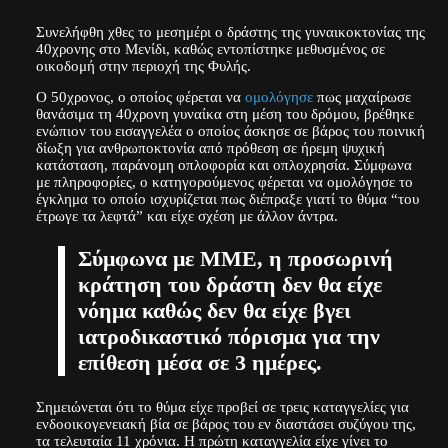
Συνελήφθη χθες το μεσημέρι ο δράστης της γυναικοκτονίας της
40χρονης στο Μενίδι, καθώς εντοπίστηκε μεθυσμένος σε
οικοδομή στην περιοχή της Φυλής.
Ο 50χρονος, ο οποίος φέρεται να
ομολόγησε
πως μαχαίρωσε
θανάσιμα τη 40χρονη γυναίκα στη μέση του δρόμου, βρέθηκε
ενώπιον του εισαγγελέα ο οποίος άσκησε σε βάρος του ποινική
δίωξη για ανθρωποκτονία από πρόθεση σε ήρεμη ψυχική
κατάσταση, παράνομη οπλοφορία και οπλοχρησία. Σύμφωνα
με πληροφορίες, ο κατηγορούμενος φέρεται να ομολόγησε το
έγκλημα το οποίο ισχυρίζεται πως διέπραξε γιατί το θύμα “του
έτρωγε τα λεφτά” και είχε σχέση με άλλον άντρα.
Σύμφωνα με ΜΜΕ, η προσωρινή
κράτηση του δράστη δεν θα είχε
νόημα καθώς δεν θα είχε βγει
ιατροδικαστικό πόρισμα για την
επίθεση μέσα σε 3 ημέρες.
Σημειώνεται ότι το θύμα είχε προβεί σε τρεις καταγγελίες για
ενδοοικογενειακή βία σε βάρος του εν διαστάσει συζύγου της,
τα τελευταία 11 χρόνια. Η πρώτη καταγγελία είχε γίνει το