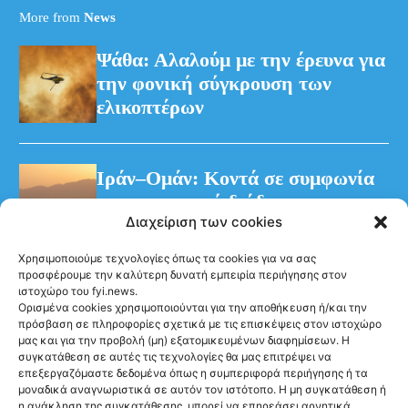
More from
News
Ψάθα: Αλαλούμ με την έρευνα για
την φονική σύγκρουση των
ελικοπτέρων
Ιράν–Ομάν: Κοντά σε συμφωνία
για προσωρινό διάδρομο στα
Διαχείριση των cookies
Στενά του Ορμούζ
Χρησιμοποιούμε τεχνολογίες όπως τα cookies για να σας
προσφέρουμε την καλύτερη δυνατή εμπειρία περιήγησης στον
ιστοχώρο του fyi.news.
Ορισμένα cookies χρησιμοποιούνται για την αποθήκευση ή/και την
πρόσβαση σε πληροφορίες σχετικά με τις επισκέψεις στον ιστοχώρο
μας και για την προβολή (μη) εξατομικευμένων διαφημίσεων. Η
συγκατάθεση σε αυτές τις τεχνολογίες θα μας επιτρέψει να
Ακολούθησέ μας
επεξεργαζόμαστε δεδομένα όπως η συμπεριφορά περιήγησης ή τα
μοναδικά αναγνωριστικά σε αυτόν τον ιστότοπο. Η μη συγκατάθεση ή
η ανάκληση της συγκατάθεσης, μπορεί να επηρεάσει αρνητικά