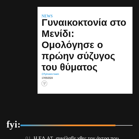
NEWS
Γυναικοκτονία στο
Μενίδι:
Ομολόγησε ο
πρώην σύζυγος
του θύματος
@fyinews team
17/05/2024
fyi:
Η ΕΛ.ΑΣ. συνέλαβε χθες τον άντρα που