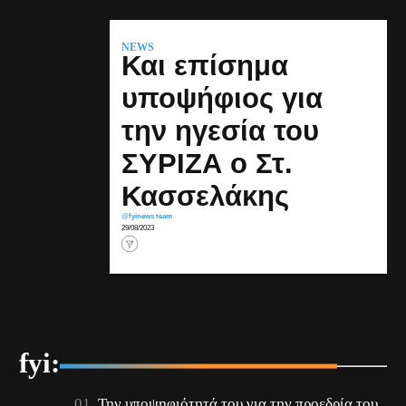
NEWS
Και επίσημα
υποψήφιος για
την ηγεσία του
ΣΥΡΙΖΑ ο Στ.
Κασσελάκης
@fyinews team
29/08/2023
fyi:
Την υποψηφιότητά του για την προεδρία του