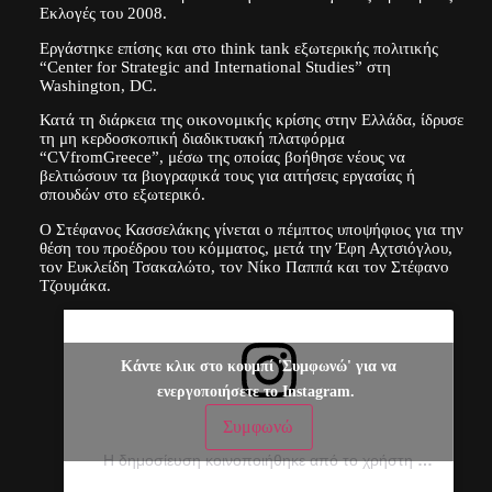
Εκλογές του 2008.
Εργάστηκε επίσης και στο think tank εξωτερικής πολιτικής
“Center for Strategic and International Studies” στη
Washington, DC.
Κατά τη διάρκεια της οικονομικής κρίσης στην Ελλάδα, ίδρυσε
τη μη κερδοσκοπική διαδικτυακή πλατφόρμα
“CVfromGreece”, μέσω της οποίας βοήθησε νέους να
βελτιώσουν τα βιογραφικά τους για αιτήσεις εργασίας ή
σπουδών στο εξωτερικό.
Ο Στέφανος Κασσελάκης γίνεται ο πέμπτος υποψήφιος για την
θέση του προέδρου του κόμματος, μετά την Έφη Αχτσιόγλου,
τον Ευκλείδη Τσακαλώτο, τον Νίκο Παππά και τον Στέφανο
Τζουμάκα.
Κάντε κλικ στο κουμπί 'Συμφωνώ' για να
ενεργοποιήσετε το Instagram.
Συμφωνώ
Η δημοσίευση κοινοποιήθηκε από το χρήστη Stefanos Kasselakis (@skasselakis)