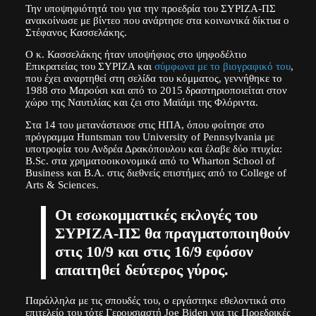
Την υποψηφιότητά του για την προεδρία του ΣΥΡΙΖΑ-ΠΣ
ανακοίνωσε με βίντεο που ανάρτησε στα κοινωνικά δίκτυα ο
Στέφανος Κασσελάκης.
Ο κ. Κασσελάκης ήταν υποψήφιος στο ψηφοδέλτιο
Επικρατείας του ΣΥΡΙΖΑ και
σύμφωνα με το βιογραφικό του
,
που έχει αναρτηθεί στη σελίδα του κόμματος, γεννήθηκε το
1988 στο Μαρούσι και από το 2015 δραστηριοποιείται στον
χώρο της Ναυτιλίας και ζει στο Μαϊάμι της Φλόριντα.
Στα 14 του μετανάστευσε στις ΗΠΑ, όπου φοίτησε στο
πρόγραμμα Huntsman του University of Pennsylvania με
υποτροφία του Ανδρέα Δρακόπουλου και έλαβε δύο πτυχία:
B.Sc. στα χρηματοοικονομικά από το Wharton School of
Business και Β.Α. στις διεθνείς επιστήμες από το College of
Arts & Sciences.
Οι εσωκομματικές εκλογές του
ΣΥΡΙΖΑ-ΠΣ θα πραγματοποιηθούν
στις 10/9 και στις 16/9 εφόσον
απαιτηθεί δεύτερος γύρος.
Παράλληλα με τις σπουδές του, ο εργάστηκε εθελοντικά στο
επιτελείο του τότε Γερουσιαστή Joe Biden για τις Προεδρικές