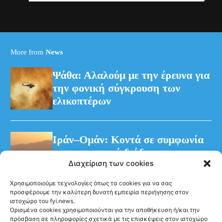
More from
News
Ψάθα: Αλαλούμ με την έρευνα για
την φονική σύγκρουση των
ελικοπτέρων
Ιράν–Ομάν: Κοντά σε συμφωνία
για προσωρινό διάδρομο στα
Διαχείριση των cookies
Στενά του Ορμούζ
Χρησιμοποιούμε τεχνολογίες όπως τα cookies για να σας
προσφέρουμε την καλύτερη δυνατή εμπειρία περιήγησης στον
ιστοχώρο του fyi.news.
Ορισμένα cookies χρησιμοποιούνται για την αποθήκευση ή/και την
πρόσβαση σε πληροφορίες σχετικά με τις επισκέψεις στον ιστοχώρο