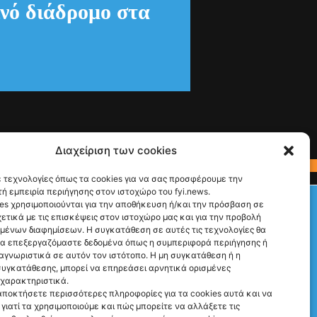
νό διάδρομο στα
Διαχείριση των cookies
 τεχνολογίες όπως τα cookies για να σας προσφέρουμε την
ή εμπειρία περιήγησης στον ιστοχώρο του fyi.news.
Check This!
es χρησιμοποιούνται για την αποθήκευση ή/και την πρόσβαση σε
ετικά με τις επισκέψεις στον ιστοχώρο μας και για την προβολή
Ακολούθησέ μας
υμένων διαφημίσεων. Η συγκατάθεση σε αυτές τις τεχνολογίες θα
να επεξεργαζόμαστε δεδομένα όπως η συμπεριφορά περιήγησης ή
αγνωριστικά σε αυτόν τον ιστότοπο. Η μη συγκατάθεση ή η
υγκατάθεσης, μπορεί να επηρεάσει αρνητικά ορισμένες
 χαρακτηριστικά.
αποκτήσετε περισσότερες πληροφορίες για τα cookies αυτά και να
γιατί τα χρησιμοποιούμε και πώς μπορείτε να αλλάξετε τις