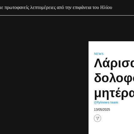
με πρωτοφανείς λεπτομέρειες από την επιφάνεια του Ηλίου
NEWS
Λάρισ
δολοφ
μητέρα
@fyinews team
13/05/2025