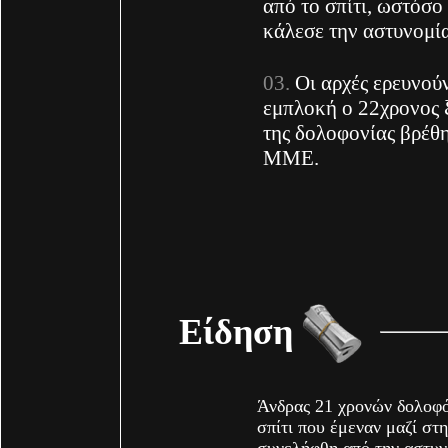
από το σπίτι, ωστόσο
κάλεσε την αστυνομί
Οι αρχές ερευνούν
εμπλοκή ο 22χρονος 
της δολοφονίας βρέθ
ΜΜΕ.
Είδηση
Άνδρας 21 χρονών δολοφό
σπίτι που έμεναν μαζί στ
συνελήφθη από την αστυν