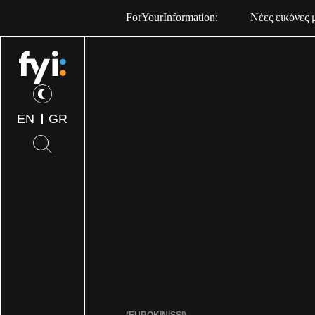
ForYourInformation:
Νέες εικόνες 
EN
GR
(EUROKINISSI)