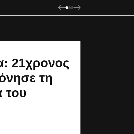
α: 21χρονος
όνησε τη
 του