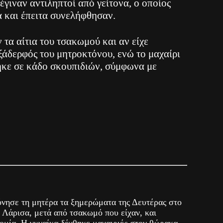
 έγιναν αντιληπτοί από γείτονα, ο οποίος
α και έπειτα συνελήφθησαν.
 τα αίτια του τσακωμού και αν είχε
ξάδερφός του μητροκτόνου, ενώ το μαχαίρι
ηκε σε κάδο σκουπιδιών, σύμφωνα με
νησε τη μητέρα τα ξημερώματα της Δευτέρας στο
η Λάρισα, μετά από τσακωμό που είχαν, και
ομία. Η γυναίκα δέχθηκε μαχαιριές στον θώρακα