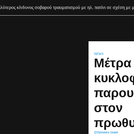
ύτερος κίνδυνος σοβαρού τραυματισμού με ηλ. πατίνι σε σχέση με 
NEWS
Μέτρα 
κυκλο
παρου
στον
πρωθ
@fyinews team