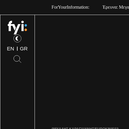
ForYourInformation:
Έρευνα: Μεγαλ
EN
GR
(ΜΙΧΑΛΗΣ ΚΑΡΑΓΙΑΝΝΗΣ/EUROKINISSI)