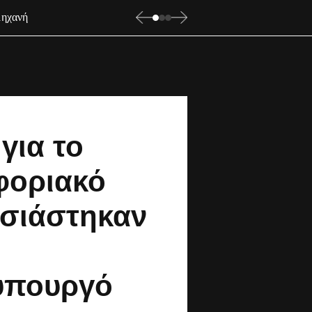
μηχανή
για το
φοριακό
σιάστηκαν
υπουργό