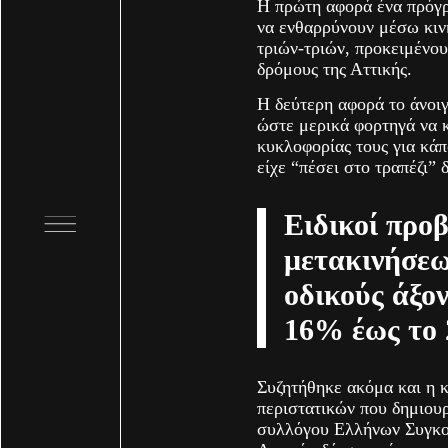
Η πρώτη αφορά ένα πρόγρ
να ενθαρρύνουν μέσω κιν
τριών-τριών, προκειμένου
δρόμους της Αττικής.
Η δεύτερη αφορά το άνοι
ώστε μερικά φορτηγά να κ
κυκλοφορίας τους για κάπ
είχε “πέσει στο τραπέζι” 
Ειδικοί προ
μετακινήσεω
οδικούς άξο
16% έως το 
Συζητήθηκε ακόμα και η 
περιστατικών που δημιου
συλλόγου Ελλήνων Συγκοι