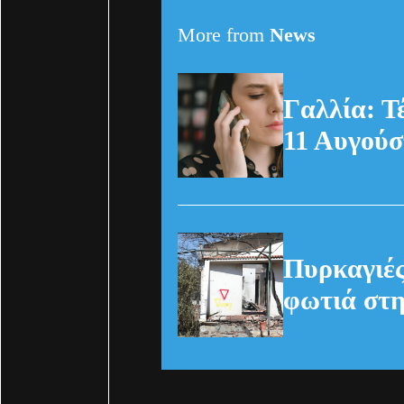
More from
News
Γαλλία: Τ
11 Αυγούσ
Πυρκαγιές
φωτιά στη