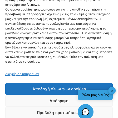
ιστοχώρο του fyi.news.
Ορισμένα cookies χρησιμοποιούνται για την αποθήκευση ή/και την
πρόσβαση σε πληροφορίες σχετικά με τις επισκέψεις στον ιστοχώρο
μας και για την προβολή (μη) εξατομικευμένων διαφημίσεων. Η
συγκατάθεση σε αυτές τις τεχνολογίες θα μας επιτρέψει να
Ακολούθησέ μας
επεξεργαζόμαστε δεδομένα όπως η συμπεριφορά περιήγησης ή τα
μοναδικά αναγνωριστικά σε αυτόν τον ιστότοπο. Η μη συγκατάθεση ή
η ανάκληση της συγκατάθεσης, μπορεί να επηρεάσει αρνητικά
ορισμένες λειτουργίες και χαρακτηριστικά.
Εάν θέλετε να αποκτήσετε περισσότερες πληροφορίες για τα cookies
αυτά και να μάθετε πώς και γιατί τα χρησιμοποιούμε και πώς μπορείτε
Newsletter
να αλλάξετε τις ρυθμίσεις σας, συμβουλευθείτε την πολιτική μας
σχετικά με τα cookies.
Διαχείριση υπηρεσιών
Sign me up!
Αποδοχή όλων των cookies
✕
Ρώτα μας ό,τι θες
Απόρριψη
Προβολή προτιμήσεων
fyi.news - copyright 2026
Check This!