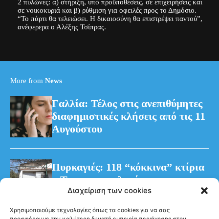
2 πυλώνες: α) στήριξη, υπό προϋποθέσεις, σε επιχειρήσεις και
σε νοικοκυριά και β) ρύθμιση για οφειλές προς το Δημόσιο.
“Το πάρτι θα τελειώσει. Η δικαιοσύνη θα επιστρέψει παντού”,
ανέφερερα ο Αλέξης Τσίπρας.
More from
News
Γαλλία: Τέλος στις ανεπιθύμητες
διαφημιστικές κλήσεις από τις 11
Αυγούστου
Πυρκαγιές: 118 “κόκκινα” κτίρια
– Τρεις προφυλακίσεις για τη
Διαχείριση των cookies
φωτιά στη Βοιωτία
Χρησιμοποιούμε τεχνολογίες όπως τα cookies για να σας
προσφέρουμε την καλύτερη δυνατή εμπειρία περιήγησης στον