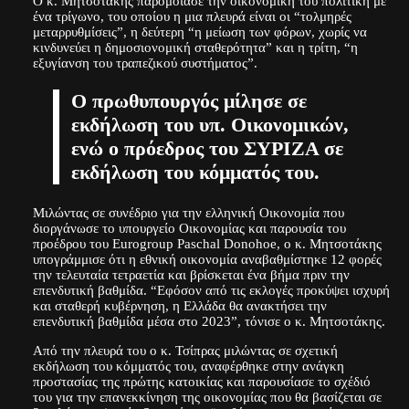
Ο κ. Μητσοτάκης παρομοίασε την οικονομική του πολιτική με
ένα τρίγωνο, του οποίου η μια πλευρά είναι οι “τολμηρές
μεταρρυθμίσεις”, η δεύτερη “η μείωση των φόρων, χωρίς να
κινδυνεύει η δημοσιονομική σταθερότητα” και η τρίτη, “η
εξυγίανση του τραπεζικού συστήματος”.
Ο πρωθυπουργός μίλησε σε
εκδήλωση του υπ. Οικονομικών,
ενώ ο πρόεδρος του ΣΥΡΙΖΑ σε
εκδήλωση του κόμματός του.
Μιλώντας σε συνέδριο για την ελληνική Οικονομία που
διοργάνωσε το υπουργείο Οικονομίας και παρουσία του
προέδρου του Eurogroup Paschal Donohoe, ο κ. Μητσοτάκης
υπογράμμισε ότι η εθνική οικονομία αναβαθμίστηκε 12 φορές
την τελευταία τετραετία και βρίσκεται ένα βήμα πριν την
επενδυτική βαθμίδα. “Eφόσον από τις εκλογές προκύψει ισχυρή
και σταθερή κυβέρνηση, η Ελλάδα θα ανακτήσει την
επενδυτική βαθμίδα μέσα στο 2023”, τόνισε ο κ. Μητσοτάκης.
Από την πλευρά του ο κ. Τσίπρας μιλώντας σε σχετική
εκδήλωση του κόμματός του, αναφέρθηκε στην ανάγκη
προστασίας της πρώτης κατοικίας και παρουσίασε το σχέδιό
του για την επανεκκίνηση της οικονομίας που θα βασίζεται σε