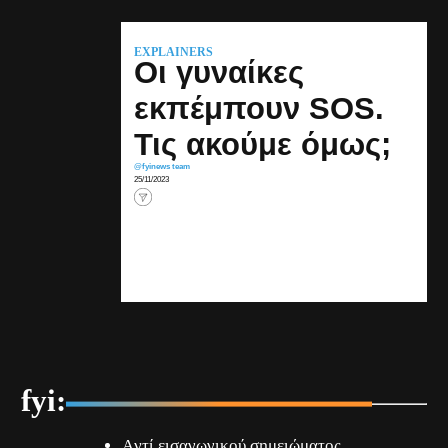
EXPLAINERS
Οι γυναίκες
εκπέμπουν SOS.
Τις ακούμε όμως;
@fyinews team
25/11/2023
fyi:
Aντί εισαγωγικού σημειώματος