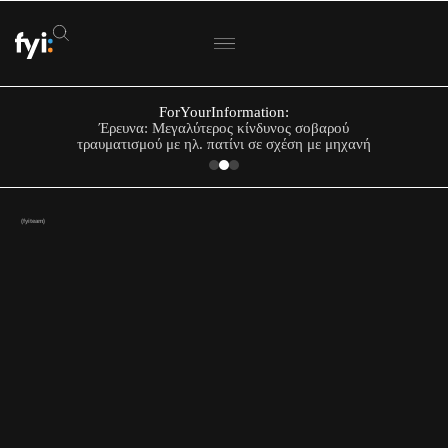
ForYourInformation:
ΟΟΣΑ: Στην Ελλάδα η μεγαλύτερη πτώση
Έρευνα: Μεγαλύτερος κίνδυνος σοβαρού
τραυματισμού με ηλ. πατίνι σε σχέση με μηχανή
πραγματικού εισοδήματος
(fyiteam)