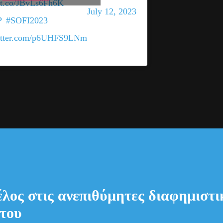
via
//t.co/JBvLs6Fh6K
July 12, 2023
P
#SOFI2023
witter.com/p6UHFS9LNm
έλος στις ανεπιθύμητες διαφημιστικ
του