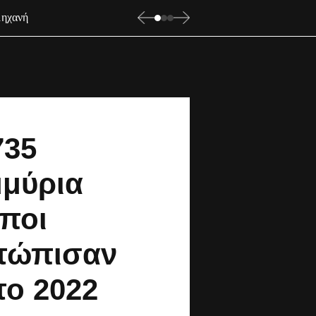
μηχανή
735
μμύρια
ποι
ετώπισαν
το 2022