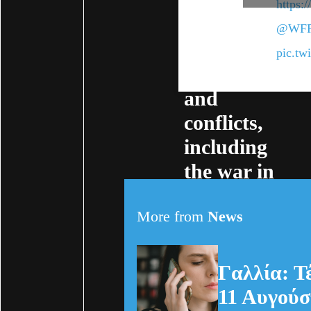
due to the
https:
pandemic,
@WF
weather
pic.t
shocks
and
conflicts,
including
the war in
Ukraine.
More from
News
Γαλλία: Τ
11 Αυγούσ