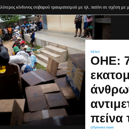
ύτερος κίνδυνος σοβαρού τραυματισμού με ηλ. πατίνι σε σχέση με 
NEWS
ΟΗΕ: 
εκατο
άνθρω
αντιμ
πείνα 
@fyinews team