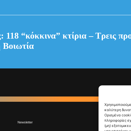
: 118 “κόκκινα” κτίρια – Τρεις πρ
 Βοιωτία
Χρησιμοποιούμε
καλύτερη δυνατ
Ορισμένα cooki
πληροφορίες σχ
Newsletter
(μη) εξατομικε
μας επιτρέψει 