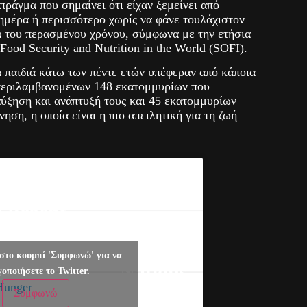
πράγμα που σημαίνει ότι είχαν ξεμείνει από
ημέρα ή περισσότερο χωρίς να φάνε τουλάχιστον
ια του περασμένου χρόνου, σύμφωνα με την ετήσια
Food Security and Nutrition in the World (SOFI).
 παιδιά κάτω των πέντε ετών υπέφεραν από κάποια
περιλαμβανομένων 148 εκατομμυρίων που
αύξηση και ανάπτυξή τους και 45 εκατομμυρίων
ηση, η οποία είναι η πιο απειλητική για τη ζωή
est UN report
s urgent
—
ion is needed
United
achieve
στο κουμπί 'Συμφωνώ' για να
Nations
γοποιήσετε το Twitter.
.
Hunger
(@UN)
Συμφωνώ