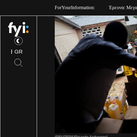
ForYourInformation:
Έρευνα: Μεγαλ
GR
(REUTERS/Ricardo Arduengo)