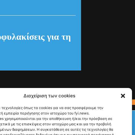
οφυλακίσεις για τη
Διαχείριση των cookies
 τεχνολογίες όπως τα cookies για να σας προσφέρουμε την
ή εμπειρία περιήγησης στον ιστοχώρο του fyi.news.
Check This!
es χρησιμοποιούνται για την αποθήκευση ή/και την πρόσβαση σε
ετικά με τις επισκέψεις στον ιστοχώρο μας και για την προβολή
Ακολούθησέ μας
υμένων διαφημίσεων. Η συγκατάθεση σε αυτές τις τεχνολογίες θα
να επεξεργαζόμαστε δεδομένα όπως η συμπεριφορά περιήγησης ή