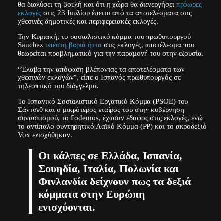
θα διαλύσει τη βουλή και ότι η χώρα θα διενεργήσει
πρόωρες
εκλογές
στις 23 Ιουλίου έπειτα από τα αποτελέσματα στις
χθεσινές δημοτικές και περιφερειακές εκλογές.
Την Κυριακή, το σοσιαλιστικό κόμμα του πρωθυπουργού
Sanchez
υπέστη βαριά ήττα
στις εκλογές, αποτέλεσμα που
θεωρείται προβληματικό για την παραμονή του στην εξουσία.
“Έλαβα την απόφαση βλέποντας τα αποτελέσματα των
χθεσινών εκλογών”, είπε ο Ισπανός πρωθυπουργός σε
τηλεοπτικό του διάγγελμα.
Το Ισπανικό Σοσιαλιστικό Εργατικό Κόμμα (PSOE) του
Σάντσεθ και ο μικρότερος εταίρος του στην κυβέρνηση
συνασπισμού, το Podemos, έχασαν έδαφος στις εκλογές, ενώ
το αντίπαλο συντηρητικό Λαϊκό Κόμμα (PP) και το ακροδεξιό
Vox ενισχύθηκαν.
Οι κάλπες σε Ελλάδα, Ισπανία,
Σουηδία, Ιταλία, Πολωνία και
Φινλανδία δείχνουν πως τα δεξιά
κόμματα στην Ευρώπη
ενισχύονται.