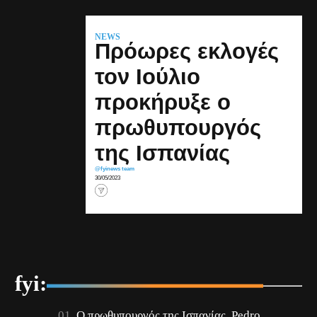
NEWS
Πρόωρες εκλογές
τον Ιούλιο
προκήρυξε ο
πρωθυπουργός
της Ισπανίας
@fyinews team
30/05/2023
fyi:
Ο πρωθυπουργός της Ισπανίας, Pedro