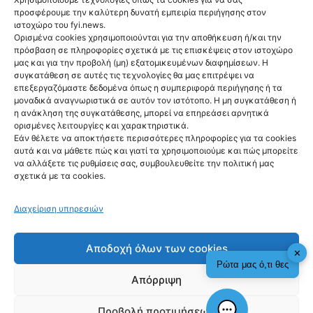
προσφέρουμε την καλύτερη δυνατή εμπειρία περιήγησης στον
ιστοχώρο του fyi.news.
Ορισμένα cookies χρησιμοποιούνται για την αποθήκευση ή/και την
πρόσβαση σε πληροφορίες σχετικά με τις επισκέψεις στον ιστοχώρο
μας και για την προβολή (μη) εξατομικευμένων διαφημίσεων. Η
συγκατάθεση σε αυτές τις τεχνολογίες θα μας επιτρέψει να
Ακολούθησέ μας
επεξεργαζόμαστε δεδομένα όπως η συμπεριφορά περιήγησης ή τα
μοναδικά αναγνωριστικά σε αυτόν τον ιστότοπο. Η μη συγκατάθεση ή
η ανάκληση της συγκατάθεσης, μπορεί να επηρεάσει αρνητικά
ορισμένες λειτουργίες και χαρακτηριστικά.
Εάν θέλετε να αποκτήσετε περισσότερες πληροφορίες για τα cookies
αυτά και να μάθετε πώς και γιατί τα χρησιμοποιούμε και πώς μπορείτε
να αλλάξετε τις ρυθμίσεις σας, συμβουλευθείτε την πολιτική μας
Newsletter
σχετικά με τα cookies.
Διαχείριση υπηρεσιών
Sign me up!
Αποδοχή όλων των cookies
✕
Ρώτα μας ό,τι θες
Απόρριψη
Προβολή προτιμήσεων