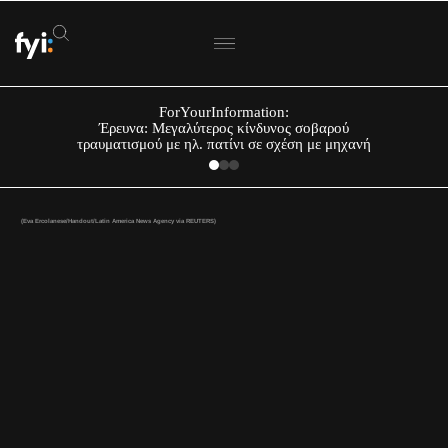
ForYourInformation:
Έρευνα: Μεγαλύτερος κίνδυνος σοβαρού
τραυματισμού με ηλ. πατίνι σε σχέση με μηχανή
(Eva Ercolanese/Handout/Latin America News Agency via REUTERS)