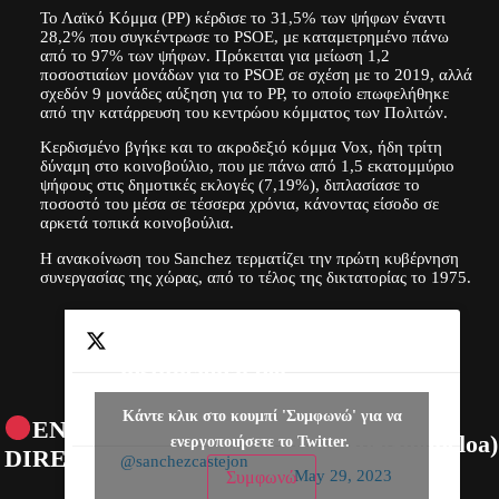
Το Λαϊκό Κόμμα (PP) κέρδισε το 31,5% των ψήφων έναντι
28,2% που συγκέντρωσε το PSOE, με καταμετρημένο πάνω
από το 97% των ψήφων. Πρόκειται για μείωση 1,2
ποσοστιαίων μονάδων για το PSOE σε σχέση με το 2019, αλλά
σχεδόν 9 μονάδες αύξηση για το PP, το οποίο επωφελήθηκε
από την κατάρρευση του κεντρώου κόμματος των Πολιτών.
Κερδισμένο βγήκε και το ακροδεξιό κόμμα Vox, ήδη τρίτη
δύναμη στο κοινοβούλιο, που με πάνω από 1,5 εκατομμύριο
ψήφους στις δημοτικές εκλογές (7,19%), διπλασίασε το
ποσοστό του μέσα σε τέσσερα χρόνια, κάνοντας είσοδο σε
αρκετά τοπικά κοινοβούλια.
Η ανακοίνωση του Sanchez τερματίζει την πρώτη κυβέρνηση
συνεργασίας της χώρας, από το τέλος της δικτατορίας το 1975.
Declaración
institucional del
presidente del
— La Moncloa
Κάντε κλικ στο κουμπί 'Συμφωνώ' για να
EN
Gobierno,
(@desdelamoncloa)
ενεργοποιήσετε το Twitter.
DIRECTO
,
@sanchezcastejon
May 29, 2023
Συμφωνώ
desde La