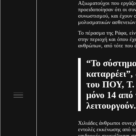
Αξιωματούχοι που εργάζο
προειδοποίησαν ότι οι συ
συνωστισμού, και έχουν 
μολυσματικών ασθενειών
Το πέρασμα της Ράφα, είν
στην περιοχή και όπου έχ
ανθρώπων, από τότε που ά
“Το σύστημα
καταρρέει”,
του ΠΟΥ, T.
μόνο 14 από 
λειτουργούν
Χιλιάδες άνθρωποι συνεχί
εντολές εκκένωσης από το
επιδρομές συνεχίζονται σ