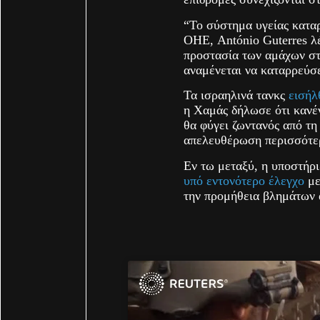
“Το σύστημα υγείας καταρ
ΟΗΕ, António Guterres λέ
προστασία των αμάχων στ
αναμένεται να καταρρεύσ
Τα ισραηλινά τανκς
εισήλ
η Χαμάς δήλωσε ότι κανέ
θα φύγει ζωντανός από τη 
απελευθέρωση περισσότε
Εν τω μεταξύ, η υποστήρ
υπό εντονότερο έλεγχο
με
την προμήθεια βλημάτων 