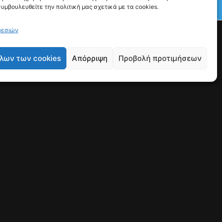
συμβουλευθείτε την πολιτική μας σχετικά με τα cookies.
Γιατί Υπάρχουμε
Ρώτα μας ό,τι θες
ρεσιών
λων των cookies
Απόρριψη
Προβολή προτιμήσεων