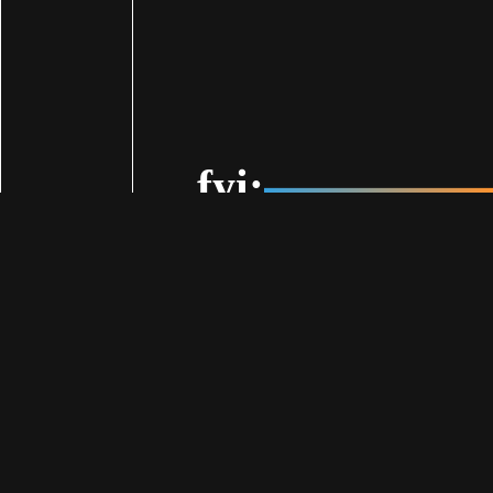
fyi:
Η Γαλλία απαγορεύ
τηλεφωνικές κλήσεις 
προστασία καταναλωτ
την προφύλαξη των π
εμπορικές μεθόδους.
Μέχρι σήμερα, όσ
διαφημιστικές κλήσει
στην αρμόδια κρατικ