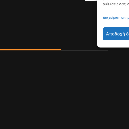
ρυθμίσεις σας, 
Διαχείριση υπη
Αποδοχή ό
ει με νόμο από τις 11.08 τις ανεπιθύμητες
για εμπορικούς σκοπούς, με στόχο την
ών από πιεστικές πρακτικές πωλήσεων και
ιο ευάλωτων πολιτών από παραπλανητικές
οι δεν επιθυμούσαν να λαμβάνουν
ς έπρεπε να καταχωρίσουν τον αριθμό τους
ή υπηρεσία, ωστόσο οργανώσεις