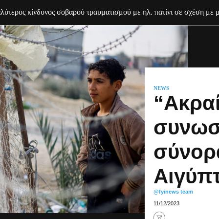
λλάδα η μεγαλύτερη πτώση πραγματικού εισοδήματος
NEWS
“Ακρα
συνωσ
σύνορ
Αιγύπ
@fyinews team
11/12/2023