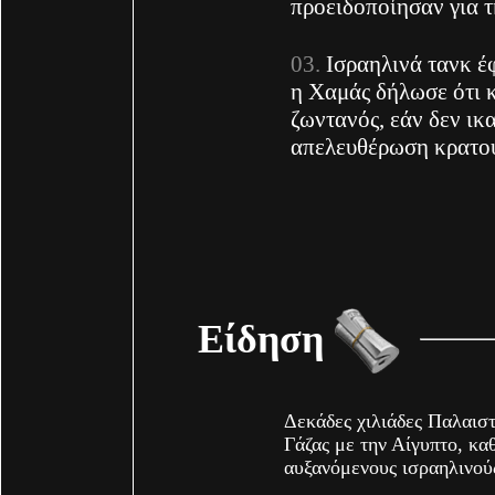
προειδοποίησαν για 
Ισραηλινά τανκ έ
η Χαμάς δήλωσε ότι κ
ζωντανός, εάν δεν ικ
απελευθέρωση κρατο
Είδηση
Δεκάδες χιλιάδες Παλαιστ
Γάζας με την Αίγυπτο, κα
αυξανόμενους ισραηλινού