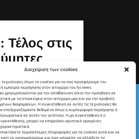
: Τέλος στις
θύμητες
Διαχείριση των cookies
ιστικές
 τεχνολογίες όπως τα cookies για να σας προσφέρουμε την
ς από τις
ή εμπειρία περιήγησης στον ιστοχώρο του fyi.news.
Check This!
es χρησιμοποιούνται για την αποθήκευση ή/και την πρόσβαση σε
ετικά με τις επισκέψεις στον ιστοχώρο μας και για την προβολή
γούστου
υμένων διαφημίσεων. Η συγκατάθεση σε αυτές τις τεχνολογίες θα
να επεξεργαζόμαστε δεδομένα όπως η συμπεριφορά περιήγησης ή
αγνωριστικά σε αυτόν τον ιστότοπο. Η μη συγκατάθεση ή η
υγκατάθεσης, μπορεί να επηρεάσει αρνητικά ορισμένες
 χαρακτηριστικά.
αποκτήσετε περισσότερες πληροφορίες για τα cookies αυτά και να
γιατί τα χρησιμοποιούμε και πώς μπορείτε να αλλάξετε τις