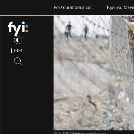
ForYourInformation:
ΟΟΣΑ: Στην Ε
GR
(REUTERS/Mohammed Salem)