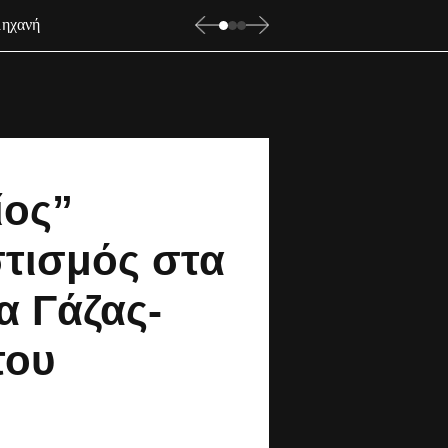
ίος”
τισμός στα
α Γάζας-
του