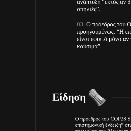
ανάπτυξη “εκτός αν θ
σπηλιές”.
Ο πρόεδρος του Ο
προηγουμένως: “Η επι
είναι εφικτό μόνο αν
καύσιμα”
Είδηση
Ο πρόεδρος του COP28 Sul
επιστημονική ένδειξη” ό
περιορίσει την θέρμανση 