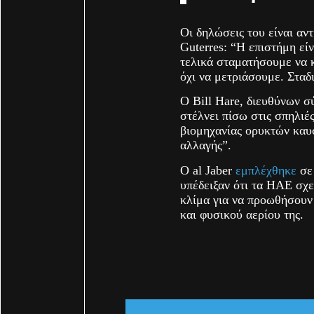
Οι δηλώσεις του είναι αν
Guterres: “Η επιστήμη είν
τελικά σταματήσουμε να 
όχι να μετριάσουμε. Στα
Ο Bill Hare, διευθύνων σ
στέλνει πίσω στις σπηλιές
βιομηχανίας ορυκτών καυσ
αλλαγής”.
Ο al Jaber
εμπλέχθηκε
σε 
υπέδειξαν ότι τα ΗΑΕ σχε
κλίμα για να προωθήσουν 
και φυσικού αερίου της.