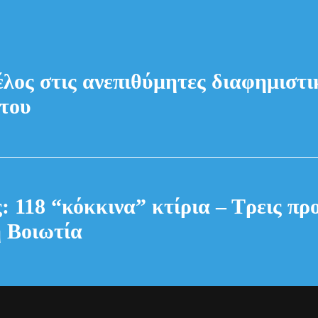
NEWS
Γαλλία
ανεπι
διαφημ
κλήσει
11 Αυ
@fyinews team
07/08/2026