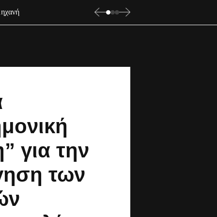
μηχανή
α
ημονική
η” για την
γηση των
ών