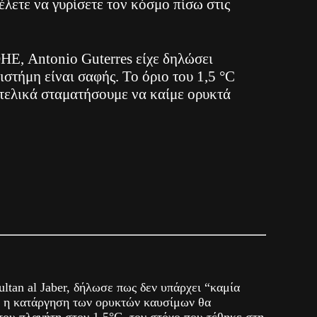
έλετε να γυρίσετε τον κόσμο πίσω στις
ΗΕ, Antonio Guterres είχε δηλώσει
στήμη είναι σαφής. Το όριο του 1,5 °C
 τελικά σταματήσουμε να καίμε ορυκτά
tan al Jaber, δήλωσε πως δεν υπάρχει “καμία
τι η κατάργηση των ορυκτών καυσίμων θα
του πλανήτη στον 1,5°C, τον στόχο που τέθηκε στη