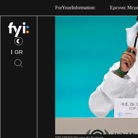
ForYourInformation:
Έρευνα: Μεγαλ
GR
REUTERS/Thaier Al-Sudani