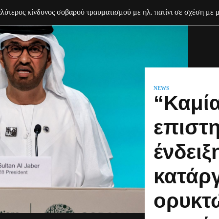
ύτερος κίνδυνος σοβαρού τραυματισμού με ηλ. πατίνι σε σχέση με 
NEWS
“Καμί
επιστ
ένδειξ
κατάρ
ορυκτ