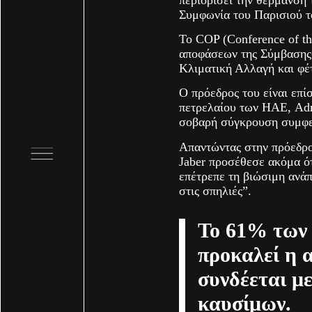
Συμφωνία του Παρισιού τ
Το COP (Conference of th
αποφάσεων της Σύμβασης
Κλιματική Αλλαγή και φέ
Ο πρόεδρος του είναι επί
πετρελαίου των ΗΑΕ, Adn
σοβαρή σύγκρουση συμφ
Απαντώντας στην πρόεδρο
Jaber προσέθεσε ακόμα ό
επέτρεπε τη βιώσιμη ανάπ
στις σπηλιές”.
Το 61% των 
προκαλεί η 
συνδέεται μ
καυσίμων.