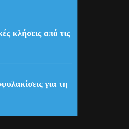
: Τέλος στις
θύμητες
ιστικές
ς από τις
γούστου