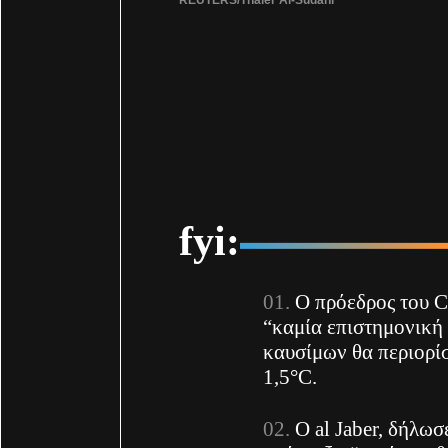
fyi:
Ο πρόεδρος του CO
“καμία επιστημονική
καυσίμων θα περιορί
1,5°C.
O al Jaber, ​​δήλω