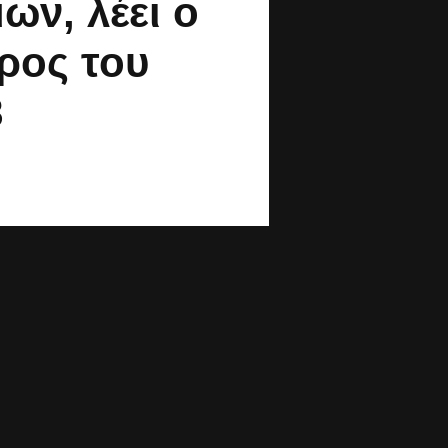
ων, λέει ο
ρος του
8