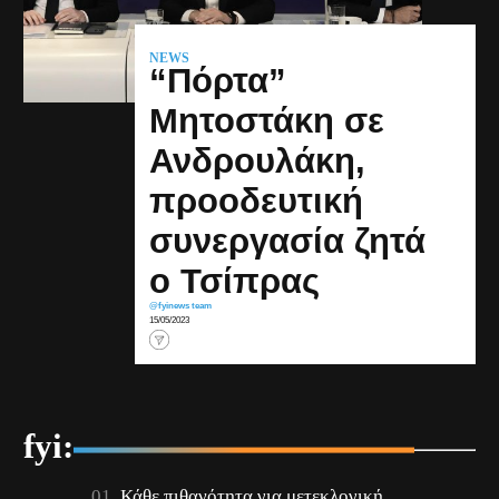
NEWS
“Πόρτα”
Μητοστάκη σε
Ανδρουλάκη,
προοδευτική
συνεργασία ζητά
ο Τσίπρας
@fyinews team
15/05/2023
fyi:
Κάθε πιθανότητα για μετεκλογική