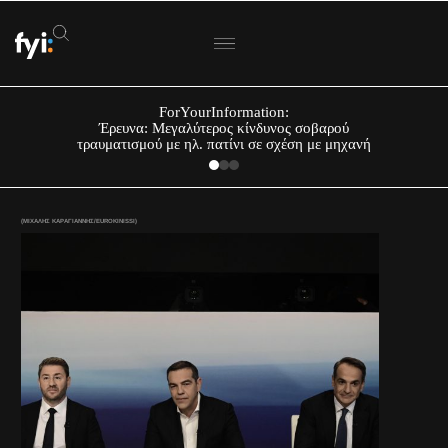
ForYourInformation:
Έρευνα: Μεγαλύτερος κίνδυνος σοβαρού
τραυματισμού με ηλ. πατίνι σε σχέση με μηχανή
(ΜΙΧΑΛΗΣ ΚΑΡΑΓΙΑΝΝΗΣ/EUROKINISSI)