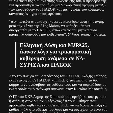
τη διάρκεια της διακαναλικής συνέντευξής του, ο πρόεδρος της
ΝΔ προσπάθησε να τραβήξει μια διαχωριστική γραμμή μεταξύ
των ψηφοφόρων του ΠΑΣΟΚ και της ηγεσίας του κόμματος,
κάνοντας άνοιγμα στους πρώτους.
“Δεν πιστεύω ότι υπάρχει κανέναν περιθώριο αυτή τη στιγμή,
μετά την κάλπη της 21ης Μαΐου, να υπάρξει κάποια
συνεργασία με το ΠΑΣΟΚ, έστω και αν αριθμητικά αυτό
μπορεί να οδηγούσε μια κυβέρνηση”, δήλωσε χαρακτηριστικά.
Ελληνική Λύση και ΜέΡΑ25,
έκαναν λόγο για τρικομματική
κυβέρνηση ανάμεσα σε ΝΔ-
ΣΥΡΙΖΑ και ΠΑΣΟΚ
Από την πλευρά του ο πρόεδρος του ΣΥΡΙΖΑ, Αλέξης Τσίπρας,
έκανε άνοιγμα σε ΠΑΣΟΚ και ΚΚΕ ζητώντας από τα δύο
κόμματα να αναλάβουν τις ευθύνες τους και να συμπράξουν σε
ένα προοδευτικό ανάχωμα απέναντι στον Κυριάκο Μητσοτάκη.
Ο ΓΓ του ΚΚΕ Δημήτρης Κουτσούμπας αρνήθηκε συνεργασία
ή στήριξη στον ΣΥΡΙΖΑ λέγοντας ότι “ο κ. Τσίπρας που
προσπαθεί, δήθεν να εκβιάσει το ΚΚΕ για να δώσει στήριξη να
καθίσει πάλι στο σβέρκο του λαού και να συνεχίσει το έργο του