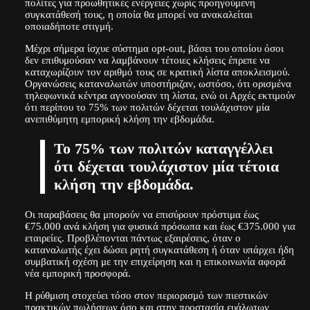
πολίτες για προωθητικές ενέργειες χωρίς προηγούμενη
συγκατάθεσή τους, η οποία θα μπορεί να ανακαλείται
οποιαδήποτε στιγμή.
Μέχρι σήμερα ίσχυε σύστημα opt-out, βάσει του οποίου όσοι
δεν επιθυμούσαν να λαμβάνουν τέτοιες κλήσεις έπρεπε να
καταχωρίζουν τον αριθμό τους σε κρατική λίστα αποκλεισμού.
Οργανώσεις καταναλωτών υποστήριζαν, ωστόσο, ότι ορισμένα
τηλεφωνικά κέντρα αγνοούσαν τη λίστα, ενώ οι Αρχές εκτιμούν
ότι περίπου το 75% των πολιτών δέχεται τουλάχιστον μία
ανεπιθύμητη εμπορική κλήση την εβδομάδα.
Το 75% των πολιτών καταγγέλλει
ότι δέχεται τουλάχιστον μία τέτοια
κλήση την εβδομάδα.
Οι παραβάσεις θα μπορούν να επισύρουν πρόστιμα έως
€75.000 ανά κλήση για φυσικά πρόσωπα και έως €375.000 για
εταιρείες. Προβλέπονται πάντως εξαιρέσεις, όταν ο
καταναλωτής έχει δώσει ρητή συγκατάθεση ή όταν υπάρχει ήδη
συμβατική σχέση με την επιχείρηση και η επικοινωνία αφορά
νέα εμπορική προσφορά.
Η ρύθμιση στοχεύει τόσο στον περιορισμό των πιεστικών
πρακτικών πωλήσεων όσο και στην προστασία ευάλωτων