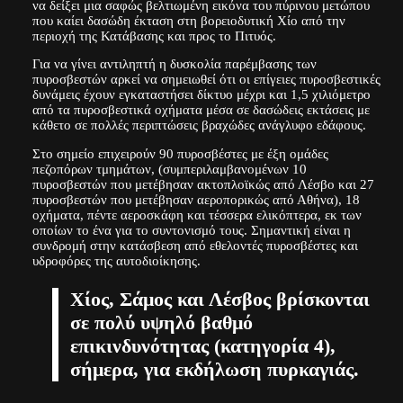
να δείξει μια σαφώς βελτιωμένη εικόνα του πύρινου μετώπου
που καίει δασώδη έκταση στη βορειοδυτική Χίο από την
περιοχή της Κατάβασης και προς το Πιτυός.
Για να γίνει αντιληπτή η δυσκολία παρέμβασης των
πυροσβεστών αρκεί να σημειωθεί ότι οι επίγειες πυροσβεστικές
δυνάμεις έχουν εγκαταστήσει δίκτυο μέχρι και 1,5 χιλιόμετρο
από τα πυροσβεστικά οχήματα μέσα σε δασώδεις εκτάσεις με
κάθετο σε πολλές περιπτώσεις βραχώδες ανάγλυφο εδάφους.
Στο σημείο επιχειρούν 90 πυροσβέστες με έξη ομάδες
πεζοπόρων τμημάτων, (συμπεριλαμβανομένων 10
πυροσβεστών που μετέβησαν ακτοπλοϊκώς από Λέσβο και 27
πυροσβεστών που μετέβησαν αεροπορικώς από Αθήνα), 18
οχήματα, πέντε αεροσκάφη και τέσσερα ελικόπτερα, εκ των
οποίων το ένα για το συντονισμό τους. Σημαντική είναι η
συνδρομή στην κατάσβεση από εθελοντές πυροσβέστες και
υδροφόρες της αυτοδιοίκησης.
Χίος, Σάμος και Λέσβος βρίσκονται
σε πολύ υψηλό βαθμό
επικινδυνότητας (κατηγορία 4),
σήμερα, για εκδήλωση πυρκαγιάς.