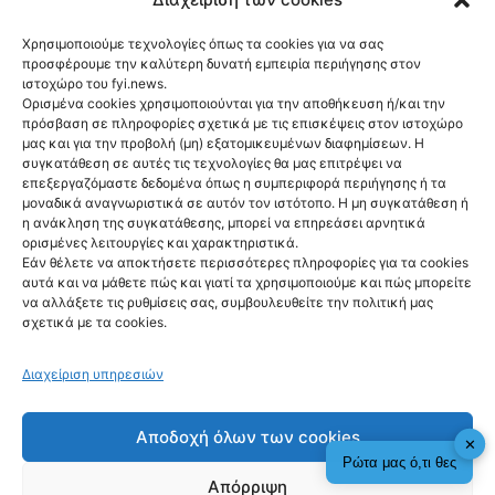
φωτιά στη Βοιωτία
Χρησιμοποιούμε τεχνολογίες όπως τα cookies για να σας
προσφέρουμε την καλύτερη δυνατή εμπειρία περιήγησης στον
ιστοχώρο του fyi.news.
Ορισμένα cookies χρησιμοποιούνται για την αποθήκευση ή/και την
πρόσβαση σε πληροφορίες σχετικά με τις επισκέψεις στον ιστοχώρο
μας και για την προβολή (μη) εξατομικευμένων διαφημίσεων. Η
συγκατάθεση σε αυτές τις τεχνολογίες θα μας επιτρέψει να
Ακολούθησέ μας
επεξεργαζόμαστε δεδομένα όπως η συμπεριφορά περιήγησης ή τα
μοναδικά αναγνωριστικά σε αυτόν τον ιστότοπο. Η μη συγκατάθεση ή
η ανάκληση της συγκατάθεσης, μπορεί να επηρεάσει αρνητικά
ορισμένες λειτουργίες και χαρακτηριστικά.
Εάν θέλετε να αποκτήσετε περισσότερες πληροφορίες για τα cookies
αυτά και να μάθετε πώς και γιατί τα χρησιμοποιούμε και πώς μπορείτε
Newsletter
να αλλάξετε τις ρυθμίσεις σας, συμβουλευθείτε την πολιτική μας
σχετικά με τα cookies.
Διαχείριση υπηρεσιών
Sign me up!
Αποδοχή όλων των cookies
✕
Ρώτα μας ό,τι θες
Απόρριψη