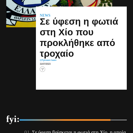
NEWS
Σε ύφεση η φωτιά
στη Χίο που
προκλήθηκε από
τροχαίο
@fyinews team
31/07/2023
fyi:
Σε ύφεση βρίσκεται η φωτιά στη Χίο, η οποία