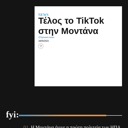
NEWS
Τέλος το TikTok
στην Μοντάνα
@fyinews team
18/05/2023
fyi:
Η Μοντάνα έγινε η πρώτη πολιτεία των ΗΠΑ