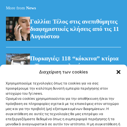
More from
News
Γαλλία: Τέλος στις ανεπιθύμητες
διαφημιστικές κλήσεις από τις 11
Αυγούστου
Πυρκαγιές: 118 “κόκκινα” κτίρια
– Τρεις προφυλακίσεις για τη
Διαχείριση των cookies
φωτιά στη Βοιωτία
Χρησιμοποιούμε τεχνολογίες όπως τα cookies για να σας
προσφέρουμε την καλύτερη δυνατή εμπειρία περιήγησης στον
ιστοχώρο του fyi.news.
Ορισμένα cookies χρησιμοποιούνται για την αποθήκευση ή/και την
πρόσβαση σε πληροφορίες σχετικά με τις επισκέψεις στον ιστοχώρο
μας και για την προβολή (μη) εξατομικευμένων διαφημίσεων. Η
συγκατάθεση σε αυτές τις τεχνολογίες θα μας επιτρέψει να
Ακολούθησέ μας
επεξεργαζόμαστε δεδομένα όπως η συμπεριφορά περιήγησης ή τα
μοναδικά αναγνωριστικά σε αυτόν τον ιστότοπο. Η μη συγκατάθεση ή