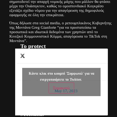
σηματοδοτεί την απαρχή νομικής μάχης που μάλλον θα φτάσει
μέχρι την Ουάσιγκτον, καθώς το ομοσπονδιακό Κογκρέσο
εξετάζει σχέδιο νόμου για την απαγόρευση της δημοφιλούς
εφαρμογής σε όλη την επικράτεια.
Όπως δήλωσε στα social media, o ρεπουμπλικάνος Κυβερνήτης
της Μοντάνα Greg Gianforte “για να προστατεύσω τα
προσωπικά και ιδιωτικά δεδομένα των χρηστών από το
Κινεζικό Κομμουνιστικό Κόμμα, απαγόρευσα το TikTok στη
Μοντάνα”.
To protect
Montanans’
personal and
private data
— Governor
from the
Κάντε κλικ στο κουμπί 'Συμφωνώ' για να
Greg Gianforte
Chinese
ενεργοποιήσετε το Twitter.
(@GovGianforte)
Communist
Συμφωνώ
May 17, 2023
Party, I have
banned
TikTok in
Montana.