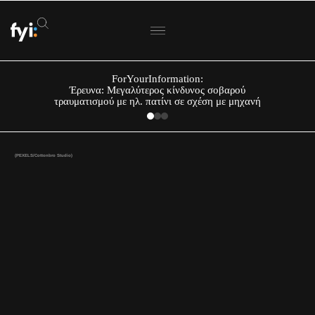
ForYourInformation:
Έρευνα: Μεγαλύτερος κίνδυνος σοβαρού
τραυματισμού με ηλ. πατίνι σε σχέση με μηχανή
(PEXELS/Cottonbro Studio)