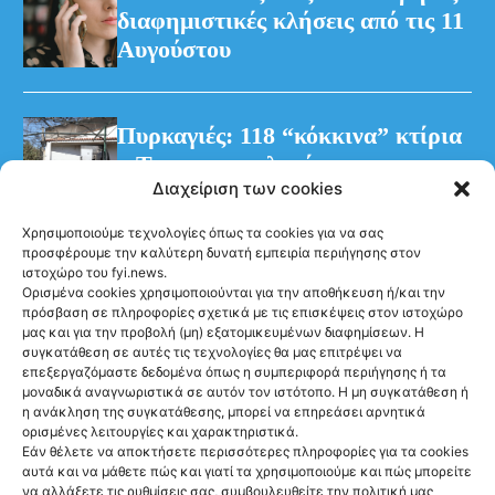
διαφημιστικές κλήσεις από τις 11
Αυγούστου
Πυρκαγιές: 118 “κόκκινα” κτίρια
– Τρεις προφυλακίσεις για τη
Διαχείριση των cookies
φωτιά στη Βοιωτία
Χρησιμοποιούμε τεχνολογίες όπως τα cookies για να σας
προσφέρουμε την καλύτερη δυνατή εμπειρία περιήγησης στον
ιστοχώρο του fyi.news.
Ορισμένα cookies χρησιμοποιούνται για την αποθήκευση ή/και την
πρόσβαση σε πληροφορίες σχετικά με τις επισκέψεις στον ιστοχώρο
μας και για την προβολή (μη) εξατομικευμένων διαφημίσεων. Η
συγκατάθεση σε αυτές τις τεχνολογίες θα μας επιτρέψει να
Ακολούθησέ μας
επεξεργαζόμαστε δεδομένα όπως η συμπεριφορά περιήγησης ή τα
μοναδικά αναγνωριστικά σε αυτόν τον ιστότοπο. Η μη συγκατάθεση ή
η ανάκληση της συγκατάθεσης, μπορεί να επηρεάσει αρνητικά
ορισμένες λειτουργίες και χαρακτηριστικά.
Εάν θέλετε να αποκτήσετε περισσότερες πληροφορίες για τα cookies
αυτά και να μάθετε πώς και γιατί τα χρησιμοποιούμε και πώς μπορείτε
Newsletter
να αλλάξετε τις ρυθμίσεις σας, συμβουλευθείτε την πολιτική μας