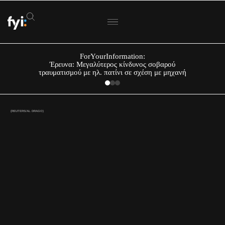
ForYourInformation:
Έρευνα: Μεγαλύτερος κίνδυνος σοβαρού
τραυματισμού με ηλ. πατίνι σε σχέση με μηχανή
(REUTERS/AL DRAGO)