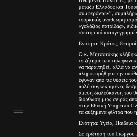
Ηνωμένες Πολιτείες, με τ
μεταξύ Ελλάδος και Τουρκ
συμφερόντων”, συμπλήρωσ
τουρκικός αναθεωρητισμό
«γαλάζιας πατρίδας», ειδι
συστημικά καταγεγραμμέ
Ενότητα: Κράτος, Θεσμοί
Ο κ. Μητσοτάκης κλήθηκε
το ζήτημα των τηλεφωνικ
να παραιτηθεί, αλλά να α
πληροφορήθηκα την υπόθε
έφυγαν από τις θέσεις το
πολύ συγκεκριμένες δεσμε
άμεση διαλεύκανση του θέ
διόρθωση μιας σειράς απ
στην Εθνική Υπηρεσία Π
τα αυξημένα φίλτρα που η
Ενότητα: Υγεία, Παιδεία 
Σε ερώτηση του Γιώργου