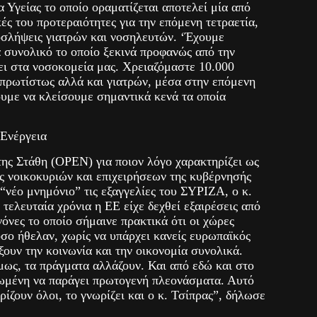
α Υγείας το οποίο οραματίζεται αποτελεί μία από
ικές του προτεραιότητες για την επόμενη τετραετία,
οσλήψεις γιατρών και νοσηλευτών. ‘Έχουμε
 συνολικό το οποίο ξεκινά προφανώς από την
ει στα νοσοκομεία μας. Χρειαζόμαστε 10.000
πρωτίστως αλλά και γιατρών, μέσα στην επόμενη
ουμε να κλείσουμε σημαντικά κενά τα οποία
 Ενέργεια
ης Στάθη (ΟPEN) για ποιον λόγο χαρακτηρίζει ως
ς νοικοκυριών και επιχειρήσεων της κυβέρνησής
 “νέο μνημόνιο” τις εξαγγελίες του ΣΥΡΙΖΑ, ο κ.
 τελευταία χρόνια η ΕΕ είχε δεχθεί εξαιρέσεις από
όνες το οποίο σήμαινε πρακτικά ότι οι χώρες
σο ήθελαν, χωρίς να υπάρχει κανείς ευρωπαϊκός
ξουν την κοινωνία και την οικονομία συνολικά.
μως, τα πράγματα αλλάζουν. Και από εδώ και στο
εωμένη να παράγει πρωτογενή πλεονάσματα. Αυτό
ωρίζουν όλοι, το γνωρίζει και ο κ. Τσίπρας”, δήλωσε