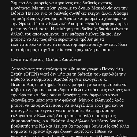
Σήμερα δεν μπορείς να πηγαίνεις στις διεθνείς σχέσεις
μονόπατα. Με την Δύση χάσαμε το όνομα Μακεδονία και την
Βόρειο Ήπειρο ενώ οι διεθνείς συνθήκες έλεγαν άλλα. Χάσαμε
τη μισή Κύπρο, χάνουμε το Αιγαίο και μπορεί να χάσουμε και
την Θράκη. Για την Ελληνική Λύση το εθνικό συμφέρον ορίζει
με ποιον θα είμαστε. Η επίκληση του διεθνούς δικαίου είναι το
άλλοθι του αποτυχημένου. Δεν υπάρχει διεθνές δίκαιο. Δεν
μπορείς να λες πως είναι ευρωπαϊκό πρόβλημα τα
ελληνοτουρκικά όταν τα δισεκατομμύρια που έχουν επενδύσει
οι εταίροι μας στην Τουρκία είναι τροχοπέδη σε αυτό”.
Ενότητα: Κράτος, Θεσμοί, Διαφάνεια
Απαντώντας στην ερώτηση του δημοσιογράφου Παναγιώτη
Στάθη (OPEN) γιατί δεν ψήφισε τη διάταξη που εμπόδιζε την
κάθοδο του κόμματος Κασιδιάρη στις εκλογές, ο κ.
Βελόπουλος υποστήριξε ότι δεν μπορεί η πολιτική εξουσία να
κόβει το δρόμο σε οποιονδήποτε θέλει να πάει στις εκλογές και
την ώρα που ο ίδιος σαν κυβερνήτης, τον άφηνε να κάνει
διαγγέλματα μέσα από την φυλακή. Μόνο ο ελληνικός λαός
μπορεί να αποφασίζει ποιος θα εκλεγεί. Στο ερώτημα εάν οι
καταγγελίες που έγιναν για αποστασίες θα επηρεάσουν
εκλογικά την Ελληνική Λύση που εμφανίζει κάμψη στις
δημοσκοπήσεις, ο κ. Βελόπουλος δήλωσε ότι “όταν βγαίνει
βουλευτής της ΝΔ και λέει ότι θα πάρουμε βουλευτές από άλλα
κόμματα τι χρείαν έχουμε άλλων μαρτύρων; Ήθελα να
διαφυλάξω και τον τελευταίο ψηφοφόρο της Ελληνικής Λύσης.