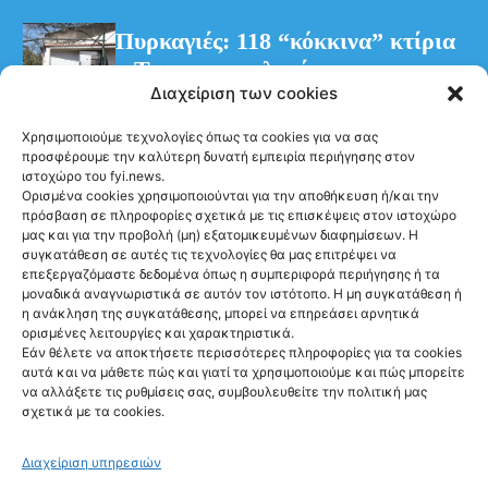
Πυρκαγιές: 118 “κόκκινα” κτίρια
– Τρεις προφυλακίσεις για τη
Διαχείριση των cookies
φωτιά στη Βοιωτία
Χρησιμοποιούμε τεχνολογίες όπως τα cookies για να σας
προσφέρουμε την καλύτερη δυνατή εμπειρία περιήγησης στον
ιστοχώρο του fyi.news.
Ορισμένα cookies χρησιμοποιούνται για την αποθήκευση ή/και την
πρόσβαση σε πληροφορίες σχετικά με τις επισκέψεις στον ιστοχώρο
μας και για την προβολή (μη) εξατομικευμένων διαφημίσεων. Η
συγκατάθεση σε αυτές τις τεχνολογίες θα μας επιτρέψει να
Ακολούθησέ μας
επεξεργαζόμαστε δεδομένα όπως η συμπεριφορά περιήγησης ή τα
μοναδικά αναγνωριστικά σε αυτόν τον ιστότοπο. Η μη συγκατάθεση ή
η ανάκληση της συγκατάθεσης, μπορεί να επηρεάσει αρνητικά
ορισμένες λειτουργίες και χαρακτηριστικά.
Εάν θέλετε να αποκτήσετε περισσότερες πληροφορίες για τα cookies
αυτά και να μάθετε πώς και γιατί τα χρησιμοποιούμε και πώς μπορείτε
Newsletter
να αλλάξετε τις ρυθμίσεις σας, συμβουλευθείτε την πολιτική μας
σχετικά με τα cookies.
Διαχείριση υπηρεσιών