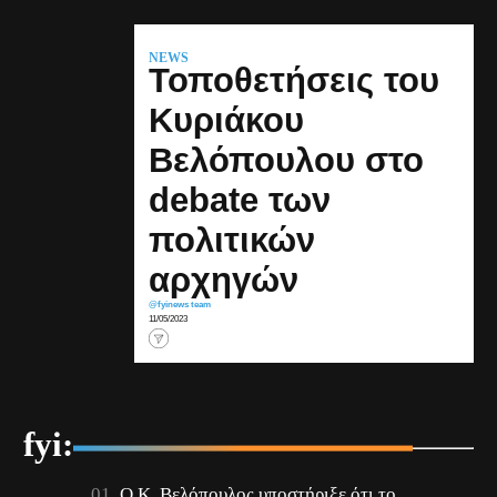
NEWS
Τοποθετήσεις του
Κυριάκου
Βελόπουλου στο
debate των
πολιτικών
αρχηγών
@fyinews team
11/05/2023
fyi:
Ο Κ. Βελόπουλος υποστήριξε ότι το