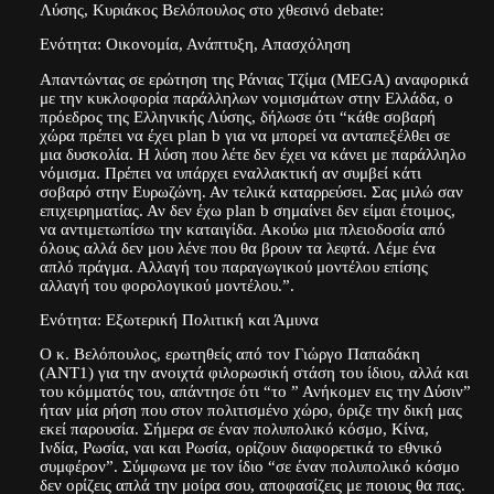
Λύσης, Κυριάκος Βελόπουλος στο χθεσινό debate:
Ενότητα: Οικονομία, Ανάπτυξη, Απασχόληση
Απαντώντας σε ερώτηση της Ράνιας Τζίμα (MEGA) αναφορικά
με την κυκλοφορία παράλληλων νομισμάτων στην Ελλάδα, ο
πρόεδρος της Ελληνικής Λύσης, δήλωσε ότι “κάθε σοβαρή
χώρα πρέπει να έχει plan b για να μπορεί να ανταπεξέλθει σε
μια δυσκολία. Η λύση που λέτε δεν έχει να κάνει με παράλληλο
νόμισμα. Πρέπει να υπάρχει εναλλακτική αν συμβεί κάτι
σοβαρό στην Ευρωζώνη. Αν τελικά καταρρεύσει. Σας μιλώ σαν
επιχειρηματίας. Αν δεν έχω plan b σημαίνει δεν είμαι έτοιμος,
να αντιμετωπίσω την καταιγίδα. Ακούω μια πλειοδοσία από
όλους αλλά δεν μου λένε που θα βρουν τα λεφτά. Λέμε ένα
απλό πράγμα. Αλλαγή του παραγωγικού μοντέλου επίσης
αλλαγή του φορολογικού μοντέλου.”.
Ενότητα: Εξωτερική Πολιτική και Άμυνα
Ο κ. Βελόπουλος, ερωτηθείς από τον Γιώργο Παπαδάκη
(ΑΝΤ1) για την ανοιχτά φιλορωσική στάση του ίδιου, αλλά και
του κόμματός του, απάντησε ότι “το ” Ανήκομεν εις την Δύσιν”
ήταν μία ρήση που στον πολιτισμένο χώρο, όριζε την δική μας
εκεί παρουσία. Σήμερα σε έναν πολυπολικό κόσμο, Κίνα,
Ινδία, Ρωσία, ναι και Ρωσία, ορίζουν διαφορετικά το εθνικό
συμφέρον”. Σύμφωνα με τον ίδιο “σε έναν πολυπολικό κόσμο
δεν ορίζεις απλά την μοίρα σου, αποφασίζεις με ποιους θα πας.