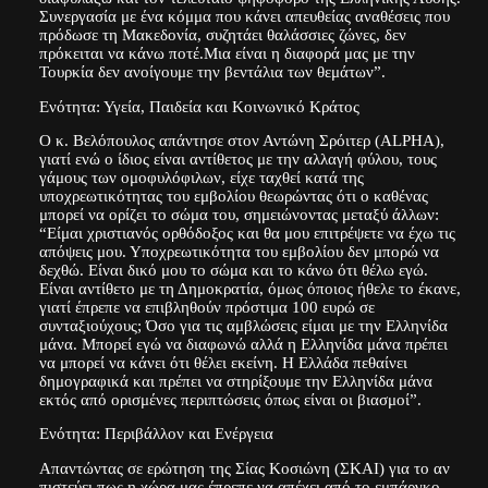
Συνεργασία με ένα κόμμα που κάνει απευθείας αναθέσεις που
πρόδωσε τη Μακεδονία, συζητάει θαλάσσιες ζώνες, δεν
πρόκειται να κάνω ποτέ.Μια είναι η διαφορά μας με την
Τουρκία δεν ανοίγουμε την βεντάλια των θεμάτων”.
Ενότητα: Υγεία, Παιδεία και Κοινωνικό Κράτος
Ο κ. Βελόπουλος απάντησε στον Αντώνη Σρόιτερ (ALPHA),
γιατί ενώ ο ίδιος είναι αντίθετος με την αλλαγή φύλου, τους
γάμους των ομοφυλόφιλων, είχε ταχθεί κατά της
υποχρεωτικότητας του εμβολίου θεωρώντας ότι ο καθένας
μπορεί να ορίζει το σώμα του, σημειώνοντας μεταξύ άλλων:
“Είμαι χριστιανός ορθόδοξος και θα μου επιτρέψετε να έχω τις
απόψεις μου. Υποχρεωτικότητα του εμβολίου δεν μπορώ να
δεχθώ. Είναι δικό μου το σώμα και το κάνω ότι θέλω εγώ.
Είναι αντίθετο με τη Δημοκρατία, όμως όποιος ήθελε το έκανε,
γιατί έπρεπε να επιβληθούν πρόστιμα 100 ευρώ σε
συνταξιούχους; Όσο για τις αμβλώσεις είμαι με την Ελληνίδα
μάνα. Μπορεί εγώ να διαφωνώ αλλά η Ελληνίδα μάνα πρέπει
να μπορεί να κάνει ότι θέλει εκείνη. Η Ελλάδα πεθαίνει
δημογραφικά και πρέπει να στηρίξουμε την Ελληνίδα μάνα
εκτός από ορισμένες περιπτώσεις όπως είναι οι βιασμοί”.
Ενότητα: Περιβάλλον και Ενέργεια
Απαντώντας σε ερώτηση της Σίας Κοσιώνη (ΣΚΑΙ) για το αν
πιστεύει πως η χώρα μας έπρεπε να απέχει από το εμπάργκο