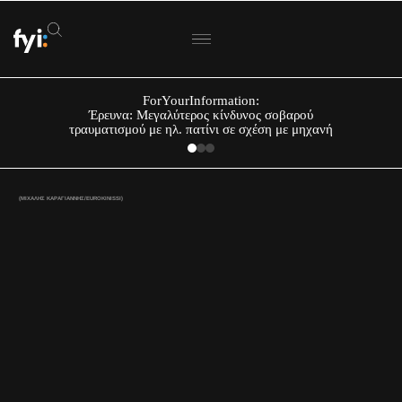
ForYourInformation:
Έρευνα: Μεγαλύτερος κίνδυνος σοβαρού
τραυματισμού με ηλ. πατίνι σε σχέση με μηχανή
(ΜΙΧΑΛΗΣ ΚΑΡΑΓΙΑΝΝΗΣ/EUROKINISSI)