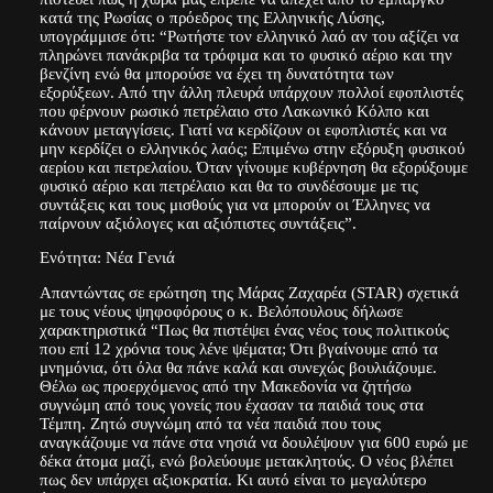
κατά της Ρωσίας ο πρόεδρος της Ελληνικής Λύσης,
υπογράμμισε ότι: “Ρωτήστε τον ελληνικό λαό αν του αξίζει να
πληρώνει πανάκριβα τα τρόφιμα και το φυσικό αέριο και την
βενζίνη ενώ θα μπορούσε να έχει τη δυνατότητα των
εξορύξεων. Από την άλλη πλευρά υπάρχουν πολλοί εφοπλιστές
που φέρνουν ρωσικό πετρέλαιο στο Λακωνικό Κόλπο και
κάνουν μεταγγίσεις. Γιατί να κερδίζουν οι εφοπλιστές και να
μην κερδίζει ο ελληνικός λαός; Επιμένω στην εξόρυξη φυσικού
αερίου και πετρελαίου. Όταν γίνουμε κυβέρνηση θα εξορύξουμε
φυσικό αέριο και πετρέλαιο και θα το συνδέσουμε με τις
συντάξεις και τους μισθούς για να μπορούν οι Έλληνες να
παίρνουν αξιόλογες και αξιόπιστες συντάξεις”.
Ενότητα: Νέα Γενιά
Απαντώντας σε ερώτηση της Μάρας Ζαχαρέα (STAR) σχετικά
με τους νέους ψηφοφόρους ο κ. Βελόπουλους δήλωσε
χαρακτηριστικά “Πως θα πιστέψει ένας νέος τους πολιτικούς
που επί 12 χρόνια τους λένε ψέματα; Ότι βγαίνουμε από τα
μνημόνια, ότι όλα θα πάνε καλά και συνεχώς βουλιάζουμε.
Θέλω ως προερχόμενος από την Μακεδονία να ζητήσω
συγνώμη από τους γονείς που έχασαν τα παιδιά τους στα
Τέμπη. Ζητώ συγνώμη από τα νέα παιδιά που τους
αναγκάζουμε να πάνε στα νησιά να δουλέψουν για 600 ευρώ με
δέκα άτομα μαζί, ενώ βολεύουμε μετακλητούς. Ο νέος βλέπει
πως δεν υπάρχει αξιοκρατία. Κι αυτό είναι το μεγαλύτερο