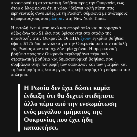
προσωρινά τη στρατιωτική βοήθεια προς την Ουκρανία, εως
ότου ο ίδιος κρίνει ότι η χώρα “δείχνει καλή πίστη στις
ειρηνευτικές συνομιλίες με τη Ρωσία”, σύμφωνα με ανώτερους
αξιωματούχους που
μίλησαν
στη New York Times.
Η εντολή έχει άμεση ισχύ και αφορά όπλα και πυρομαχικά
αξίας άνω του $1 δισ. που βρίσκονται στο στάδιο της
αποστολής στην Ουκρανία. Οι ΗΠΑ
έχουν
εγκρίνει βοήθεια
ύψους $175 δισ. συνολικά για την Ουκρανία από την εισβολή
της Ρωσίας πριν από σχεδόν τρία χρόνια. Η αμερικανική
βοήθεια προς την Ουκρανία περιλαμβάνει πέρα από
στρατιωτική βοήθεια και δημοσιονομική βοήθεια, που
συμβάλλει στην πληρωμή των δασκάλων και των γιατρών και
τη διατήρηση της λειτουργίας της κυβέρνησης στη διάρκεια του
πολέμου.
Η Ρωσία δεν έχει δώσει καμία
ένδειξη ότι θα δεχτεί οτιδήποτε
άλλο πέρα από την ενσωμάτωση
ενός μεγάλου τμήματος της
Ουκρανίας που έχει ήδη
κατακτήσει.