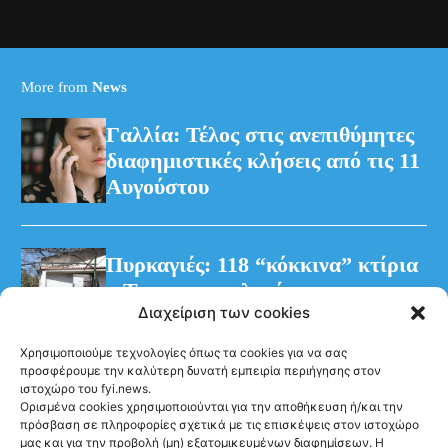
More from
News
Γαλλία: Τέλος στις ανεπιθύμητες
διαφημιστικές κλήσεις από τις 11
Αυγούστου
Πυρκαγιές: 118 “κόκκινα” κτίρια
– Τρεις προφυλακίσεις για τη
Διαχείριση των cookies
φωτιά στη Βοιωτία
Χρησιμοποιούμε τεχνολογίες όπως τα cookies για να σας
προσφέρουμε την καλύτερη δυνατή εμπειρία περιήγησης στον
ιστοχώρο του fyi.news.
Ορισμένα cookies χρησιμοποιούνται για την αποθήκευση ή/και την
πρόσβαση σε πληροφορίες σχετικά με τις επισκέψεις στον ιστοχώρο
μας και για την προβολή (μη) εξατομικευμένων διαφημίσεων. Η