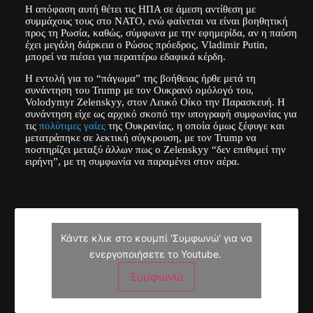
Η απόφαση αυτή θέτει τις ΗΠΑ σε άμεση αντίθεση με
συμμάχους τους στο ΝΑΤΟ, ενώ φαίνεται να είναι βοηθητική
προς τη Ρωσία, καθώς, σύμφωνα με την εφημερίδα, αν η παύση
έχει μεγάλη διάρκεια ο Ρώσος πρόεδρος, Vladimir Putin,
μπορεί να πιέσει για περαιτέρω εδαφικά κέρδη.
Η εντολή για το “πάγωμα” της βοήθειας ήρθε μετά τη
συνάντηση του Trump με τον Ουκρανό ομόλογό του,
Volodymyr Zelenskyy, στον Λευκό Οίκο την Παρασκευή. Η
συνάντηση είχε ως αρχικό σκοπό την υπογραφή συμφωνίας για
τις
πολύτιμες γαίες
της Ουκρανίας, η οποία όμως ξέφυγε και
μετατράπηκε σε λεκτική σύγκρουση, με τον Trump να
ποστηρίζει μεταξύ άλλων πως ο Zelenskyy “δεν επιθυμεί την
ειρήνη”, με τη συμφωνία να παραμένει στον αέρα.
Κάντε κλικ στο κουμπί 'Συμφωνώ' για να
ενεργοποιήσετε το Youtube.
Συμφωνώ