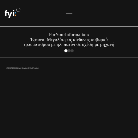
ForYourInformation:
Έρευνα: Μεγαλύτερος κίνδυνος σοβαρού
τραυματισμού με ηλ. πατίνι σε σχέση με μηχανή
(REUTERS/Brian Snyder/File Photo)