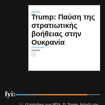
NEWS
Trump: Παύση της
στρατιωτικής
βοήθειας στην
Ουκρανία
@fyinews team
04/03/2025
fyi:
Ο πρόεδρος των ΗΠΑ, D. Trump, διέταξε την