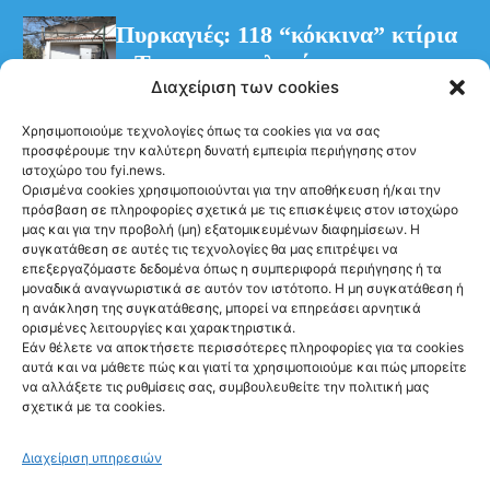
Πυρκαγιές: 118 “κόκκινα” κτίρια
– Τρεις προφυλακίσεις για τη
Διαχείριση των cookies
φωτιά στη Βοιωτία
Χρησιμοποιούμε τεχνολογίες όπως τα cookies για να σας
προσφέρουμε την καλύτερη δυνατή εμπειρία περιήγησης στον
ιστοχώρο του fyi.news.
Ορισμένα cookies χρησιμοποιούνται για την αποθήκευση ή/και την
πρόσβαση σε πληροφορίες σχετικά με τις επισκέψεις στον ιστοχώρο
μας και για την προβολή (μη) εξατομικευμένων διαφημίσεων. Η
συγκατάθεση σε αυτές τις τεχνολογίες θα μας επιτρέψει να
Ακολούθησέ μας
επεξεργαζόμαστε δεδομένα όπως η συμπεριφορά περιήγησης ή τα
μοναδικά αναγνωριστικά σε αυτόν τον ιστότοπο. Η μη συγκατάθεση ή
η ανάκληση της συγκατάθεσης, μπορεί να επηρεάσει αρνητικά
ορισμένες λειτουργίες και χαρακτηριστικά.
Εάν θέλετε να αποκτήσετε περισσότερες πληροφορίες για τα cookies
αυτά και να μάθετε πώς και γιατί τα χρησιμοποιούμε και πώς μπορείτε
Newsletter
να αλλάξετε τις ρυθμίσεις σας, συμβουλευθείτε την πολιτική μας
σχετικά με τα cookies.
Διαχείριση υπηρεσιών