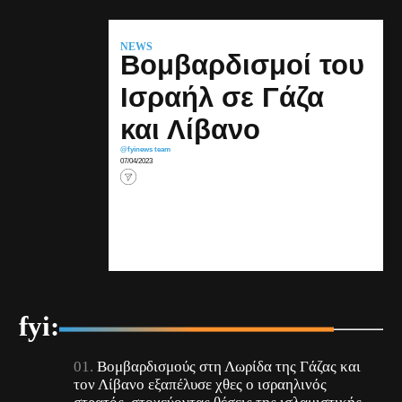
NEWS
Βομβαρδισμοί του
Ισραήλ σε Γάζα
και Λίβανο
@fyinews team
07/04/2023
fyi:
Βομβαρδισμούς στη Λωρίδα της Γάζας και
τον Λίβανο εξαπέλυσε χθες ο ισραηλινός