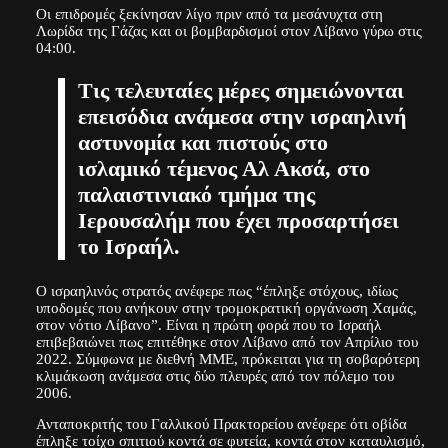
Οι επιδρομές ξεκίνησαν λίγο πριν από τα μεσάνυχτα στη
Λωρίδα της Γάζας και οι βομβαρδισμοί στον Λίβανο γύρω στις
04:00.
Τις τελευταίες μέρες σημειώνονται
επεισόδια ανάμεσα στην ισραηλινή
αστυνομία και πιστούς στο
ισλαμικό τέμενος Αλ Ακσά, στο
παλαιστινιακό τμήμα της
Ιερουσαλήμ που έχει προσαρτήσει
το Ισραήλ.
Ο ισραηλινός στρατός ανέφερε πως “έπληξε στόχους, ιδίως
υποδομές που ανήκουν στην τρομοκρατική οργάνωση Χαμάς,
στον νότιο Λίβανο”. Είναι η πρώτη φορά που το Ισραήλ
επιβεβαιώνει πως επιτέθηκε στον Λίβανο από τον Απρίλιο του
2022. Σύμφωνα με διεθνή ΜΜΕ, πρόκειται για τη σοβαρότερη
κλιμάκωση ανάμεσα στις δύο πλευρές από τον πόλεμο του
2006.
Ανταποκριτής του Γαλλικού Πρακτορείου ανέφερε ότι οβίδα
έπληξε τοίχο σπιτιού κοντά σε φυτεία, κοντά στον καταυλισμό,