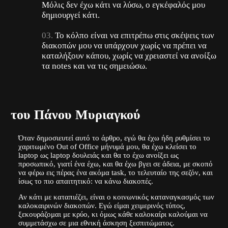
Μόλις δεν έχω κάτι να λύσω, ο εγκέφαλός μου
δημιουργεί κάτι.
Το κόλπο είναι να επιτρέπω στις σκέψεις των
διακοπών μου να υπάρχουν χωρίς να πρέπει να
καταλήξουν κάπου, χωρίς να χρειαστεί να ανοίξω
τα notes και να τις σημειώσω.
του Πάνου Μυριαγκού
Όταν δημοσιευτεί αυτό το άρθρο, εγώ θα έχω ήδη ρυθμίσει το
χαριτωμένο Out of Office μήνυμά μου, θα έχω κλείσει το
laptop ως laptop δουλειάς και θα το έχω ανοίξει ως
προσωπικό, γιατί ένα έχω, και θα έχω βγει σε άδεια, με σκοπό
να φέρω εις πέρας ένα ακόμα task, το τελευταίο της σεζόν, και
ίσως το πιο απαιτητικό: να κάνω διακοπές.
Αν κάτι με καταπιέζει, είναι ο κοινωνικός καταναγκασμός των
καλοκαιρινών διακοπών. Εγώ είμαι χειμερινός τύπος,
ξεκουράζομαι με κρύο, κι όμως κάθε καλοκαίρι καλούμαι να
συμμετάσχω σε μια εθνική άσκηση ξεσπιτώματος.