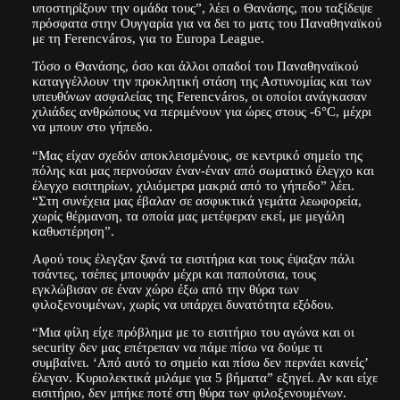
υποστηρίξουν την ομάδα τους”, λέει ο Θανάσης, που ταξίδεψε
πρόσφατα στην Ουγγαρία για να δει το ματς του Παναθηναϊκού
με τη Ferencváros, για το Europa League.
Τόσο ο Θανάσης, όσο και άλλοι οπαδοί του Παναθηναϊκού
καταγγέλλουν την προκλητική στάση της Αστυνομίας και των
υπευθύνων ασφαλείας της Ferencváros, οι οποίοι ανάγκασαν
χιλιάδες ανθρώπους να περιμένουν για ώρες στους -6°C, μέχρι
να μπουν στο γήπεδο.
“Μας είχαν σχεδόν αποκλεισμένους, σε κεντρικό σημείο της
πόλης και μας περνούσαν έναν-έναν από σωματικό έλεγχο και
έλεγχο εισιτηρίων, χιλιόμετρα μακριά από το γήπεδο” λέει.
“Στη συνέχεια μας έβαλαν σε ασφυκτικά γεμάτα λεωφορεία,
χωρίς θέρμανση, τα οποία μας μετέφεραν εκεί, με μεγάλη
καθυστέρηση”.
Αφού τους έλεγξαν ξανά τα εισιτήρια και τους έψαξαν πάλι
τσάντες, τσέπες μπουφάν μέχρι και παπούτσια, τους
εγκλώβισαν σε έναν χώρο έξω από την θύρα των
φιλοξενουμένων, χωρίς να υπάρχει δυνατότητα εξόδου.
“Μια φίλη είχε πρόβλημα με το εισιτήριο του αγώνα και οι
security δεν μας επέτρεπαν να πάμε πίσω να δούμε τι
συμβαίνει. ‘Από αυτό το σημείο και πίσω δεν περνάει κανείς’
έλεγαν. Κυριολεκτικά μιλάμε για 5 βήματα” εξηγεί. Αν και είχε
εισιτήριο, δεν μπήκε ποτέ στη θύρα των φιλοξενουμένων.