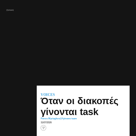
(fyiteam)
VOICES
Όταν οι διακοπές
γίνονται task
Panos Myriagkos
@fyinews team
31/07/2026