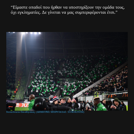
“Είμαστε οπαδοί που ήρθαν να υποστηρίξουν την ομάδα τους,
όχι εγκληματίες. Δε γίνεται να μας συμπεριφέρονται έτσι.”
Ferenchvaros-Παναθηναϊκός. (ΔΗΜΗΤΡΗΣ ΜΠΙΡΝΤΑΧΑΣ / EUROKINISSI)