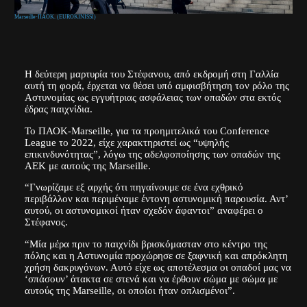
Marseille-ΠΑΟΚ. (EUROKINISSI)
Η δεύτερη μαρτυρία του Στέφανου, από εκδρομή στη Γαλλία
αυτή τη φορά, έρχεται να θέσει υπό αμφισβήτηση τον ρόλο της
Αστυνομίας ως εγγυήτριας ασφάλειας των οπαδών στα εκτός
έδρας παιχνίδια.
Το ΠΑΟΚ-Marseille, για τα προημιτελικά του Conference
League το 2022, είχε χαρακτηριστεί ως “υψηλής
επικινδυνότητας”, λόγω της αδελφοποίησης των οπαδών της
ΑΕΚ με αυτούς της Marseille.
“Γνωρίζαμε εξ αρχής ότι πηγαίνουμε σε ένα εχθρικό
περιβάλλον και περιμέναμε έντονη αστυνομική παρουσία. Αντ’
αυτού, οι αστυνομικοί ήταν σχεδόν άφαντοι” αναφέρει ο
Στέφανος.
“Μία μέρα πριν το παιχνίδι βρισκόμασταν στο κέντρο της
πόλης και η Αστυνομία προχώρησε σε ξαφνική και απρόκλητη
χρήση δακρυγόνων. Αυτό είχε ως αποτέλεσμα οι οπαδοί μας να
‘σπάσουν’ άτακτα σε στενά και να έρθουν σώμα με σώμα με
αυτούς της Marseille, οι οποίοι ήταν οπλισμένοι”.