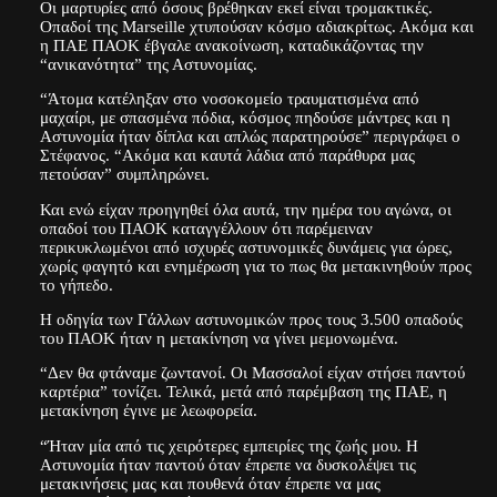
Οι μαρτυρίες από όσους βρέθηκαν εκεί είναι τρομακτικές.
Οπαδοί της Marseille χτυπούσαν κόσμο αδιακρίτως. Ακόμα και
η ΠΑΕ ΠΑΟΚ έβγαλε ανακοίνωση, καταδικάζοντας την
“ανικανότητα” της Αστυνομίας.
“Άτομα κατέληξαν στο νοσοκομείο τραυματισμένα από
μαχαίρι, με σπασμένα πόδια, κόσμος πηδούσε μάντρες και η
Αστυνομία ήταν δίπλα και απλώς παρατηρούσε” περιγράφει ο
Στέφανος. “Ακόμα και καυτά λάδια από παράθυρα μας
πετούσαν” συμπληρώνει.
Και ενώ είχαν προηγηθεί όλα αυτά, την ημέρα του αγώνα, οι
οπαδοί του ΠΑΟΚ καταγγέλλουν ότι παρέμειναν
περικυκλωμένοι από ισχυρές αστυνομικές δυνάμεις για ώρες,
χωρίς φαγητό και ενημέρωση για το πως θα μετακινηθούν προς
το γήπεδο.
Η οδηγία των Γάλλων αστυνομικών προς τους 3.500 οπαδούς
του ΠΑΟΚ ήταν η μετακίνηση να γίνει μεμονωμένα.
“Δεν θα φτάναμε ζωντανοί. Οι Μασσαλοί είχαν στήσει παντού
καρτέρια” τονίζει. Τελικά, μετά από παρέμβαση της ΠΑΕ, η
μετακίνηση έγινε με λεωφορεία.
“Ήταν μία από τις χειρότερες εμπειρίες της ζωής μου. Η
Αστυνομία ήταν παντού όταν έπρεπε να δυσκολέψει τις
μετακινήσεις μας και πουθενά όταν έπρεπε να μας