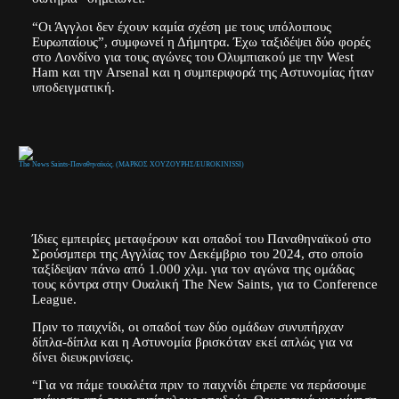
“Οι Άγγλοι δεν έχουν καμία σχέση με τους υπόλοιπους
Ευρωπαίους”, συμφωνεί η Δήμητρα. Έχω ταξιδέψει δύο φορές
στο Λονδίνο για τους αγώνες του Ολυμπιακού με την West
Ham και την Arsenal και η συμπεριφορά της Αστυνομίας ήταν
υποδειγματική.
The News Saints-Παναθηναϊκός. (ΜΑΡΚΟΣ ΧΟΥΖΟΥΡΗΣ/EUROKINISSI)
Ίδιες εμπειρίες μεταφέρουν και οπαδοί του Παναθηναϊκού στο
Σρούσμπερι της Αγγλίας τον Δεκέμβριο του 2024, στο οποίο
ταξίδεψαν πάνω από 1.000 χλμ. για τον αγώνα της ομάδας
τους κόντρα στην Ουαλική The New Saints, για το Conference
League.
Πριν το παιχνίδι, οι οπαδοί των δύο ομάδων συνυπήρχαν
δίπλα-δίπλα και η Αστυνομία βρισκόταν εκεί απλώς για να
δίνει διευκρινίσεις.
“Για να πάμε τουαλέτα πριν το παιχνίδι έπρεπε να περάσουμε