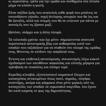
κι αεροπλάνα, τρέλα για την ομάδα και συνθήματα στα πέταλα
μέχρι να κλείσει η φωνή.
Είναι ταξίδια ζωής που αναπολείς κάθε φορά που μπαίνεις σε
οποιοδήποτε γήπεδο, πηγή άντλησης ιστοριών που θα λες και
θα ξαναλές, αλλά και στιγμές που θα σε ενώνουν για πάντα με
αυτούς/ές που τις ζήσατε μαζί.
Ωστόσο, υπάρχει και η άλλη πλευρά.
Τα τελευταία χρόνια -και όχι μόνο- σημειώνονται απανωτά
περιστατικά αστυνομικής βίας και αυθαιρεσίας κατά των
οπαδών που ταξιδεύουν για να σταθούν στο πλευρό της ομάδας
τους, θέτοντας σε κίνδυνο την ασφάλειά τους.
Έντονη και επιθετική αστυνόμευση, συνωστισμός λόγω κακού
σχεδιασμού των υπευθύνων ασφαλείας και ελλιπής μέριμνα για
πρόσβαση σε τουαλέτες και πόσιμο νερό.
Κερκίδες-κλουβιά, εξευτελιστικοί σωματικοί έλεγχοι και
κατασχέσεις αντικειμένων όπως πανό, σημαίες, τσιγάρα,
αναπτήρες, ακόμα και φάρμακα είναι μόνο μερικές από τις
καταγγελίες των οπαδών σε ευρωπαϊκά παιχνίδια, που έχουν
δει κατά καιρούς το φως της δημοσιότητας.