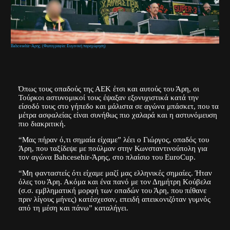
Bahcesehir-Άρης. (Φωτογραφία: Ευγενική παραχώρηση)
Όπως τους οπαδούς της ΑΕΚ έτσι και αυτούς του Άρη, οι
Τούρκοι αστυνομικοί τους έψαξαν εξονυχιστικά κατά την
είσοδό τους στο γήπεδο και μάλιστα σε αγώνα μπάσκετ, που τα
μέτρα ασφαλείας είναι συνήθως πιο χαλαρά και η αστυνόμευση
πιο διακριτική.
“Μας πήραν ό,τι σημαία είχαμε” λέει ο Γιώργος, οπαδός του
Άρη, που ταξίδεψε με πούλμαν στην Κωνσταντινούπολη για
τον αγώνα Bahcesehir-Άρης, στο πλαίσιο του EuroCup.
“Μη φανταστείς ότι είχαμε μαζί μας ελληνικές σημαίες. Ήταν
όλες του Άρη. Ακόμα και ένα πανό με τον Δημήτρη Κούβελα
(σ.σ. εμβληματική μορφή των οπαδών του Άρη, που πέθανε
πριν λίγους μήνες) κατέσχεσαν, επειδή απεικονιζόταν γυμνός
από τη μέση και πάνω” καταλήγει.