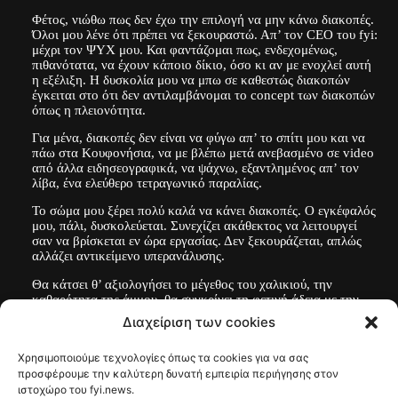
Φέτος, νιώθω πως δεν έχω την επιλογή να μην κάνω διακοπές.
Όλοι μου λένε ότι πρέπει να ξεκουραστώ. Απ’ τον CEO του fyi:
μέχρι τον ΨΥΧ μου. Και φαντάζομαι πως, ενδεχομένως,
πιθανότατα, να έχουν κάποιο δίκιο, όσο κι αν με ενοχλεί αυτή
η εξέλιξη. Η δυσκολία μου να μπω σε καθεστώς διακοπών
έγκειται στο ότι δεν αντιλαμβάνομαι το concept των διακοπών
όπως η πλειονότητα.
Για μένα, διακοπές δεν είναι να φύγω απ’ το σπίτι μου και να
πάω στα Κουφονήσια, να με βλέπω μετά ανεβασμένο σε video
από άλλα ειδησεογραφικά, να ψάχνω, εξαντλημένος απ’ τον
λίβα, ένα ελεύθερο τετραγωνικό παραλίας.
Το σώμα μου ξέρει πολύ καλά να κάνει διακοπές. Ο εγκέφαλός
μου, πάλι, δυσκολεύεται. Συνεχίζει ακάθεκτος να λειτουργεί
σαν να βρίσκεται εν ώρα εργασίας. Δεν ξεκουράζεται, απλώς
αλλάζει αντικείμενο υπερανάλυσης.
Θα κάτσει θ’ αξιολογήσει το μέγεθος του χαλικιού, την
καθαρότητα της άμμου, θα συγκρίνει τη φετινή άδεια με την
περσινή, θα υπολογίσει για χιλιοστή φορά πόσες ημέρες ακόμα
Διαχείριση των cookies
απομένουν, θα προβληματιστεί για το αν ξεκουράζομαι αρκετά,
θα αγχωθεί. Κι αν αγχωθώ, τι διακοπές είναι αυτές; Μες στο
Χρησιμοποιούμε τεχνολογίες όπως τα cookies για να σας
άγχος, αν ήταν, καθόμουν και σπίτι μου.
προσφέρουμε την καλύτερη δυνατή εμπειρία περιήγησης στον
ιστοχώρο του fyi.news.
Ο δικός μου εγκέφαλος μετατρέπει