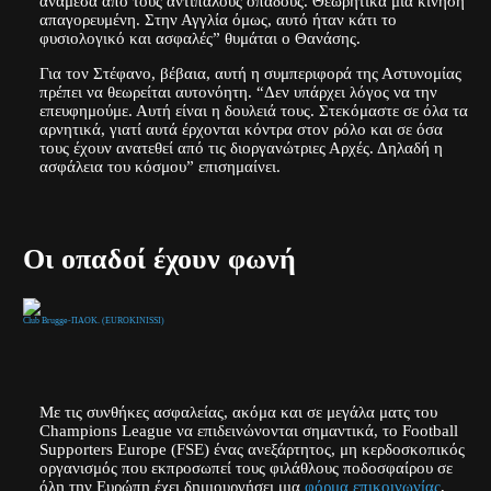
ανάμεσα από τους αντίπαλους οπαδούς. Θεωρητικά μια κίνηση
απαγορευμένη. Στην Αγγλία όμως, αυτό ήταν κάτι το
φυσιολογικό και ασφαλές” θυμάται ο Θανάσης.
Για τον Στέφανο, βέβαια, αυτή η συμπεριφορά της Αστυνομίας
πρέπει να θεωρείται αυτονόητη. “Δεν υπάρχει λόγος να την
επευφημούμε. Αυτή είναι η δουλειά τους. Στεκόμαστε σε όλα τα
αρνητικά, γιατί αυτά έρχονται κόντρα στον ρόλο και σε όσα
τους έχουν ανατεθεί από τις διοργανώτριες Αρχές. Δηλαδή η
ασφάλεια του κόσμου” επισημαίνει.
Οι οπαδοί έχουν φωνή
Club Brugge-ΠΑΟΚ. (EUROKINISSI)
Με τις συνθήκες ασφαλείας, ακόμα και σε μεγάλα ματς του
Champions League να επιδεινώνονται σημαντικά, το Football
Supporters Europe (FSE) ένας ανεξάρτητος, μη κερδοσκοπικός
οργανισμός που εκπροσωπεί τους φιλάθλους ποδοσφαίρου σε
όλη την Ευρώπη έχει δημιουργήσει μια
φόρμα επικοινωνίας
,