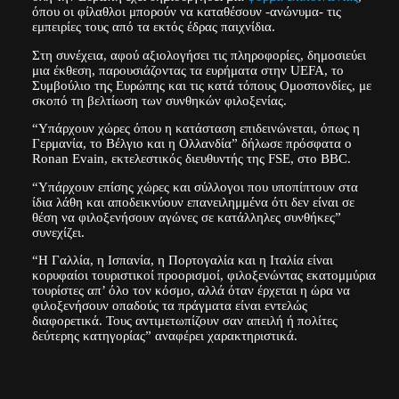
όπου οι φίλαθλοι μπορούν να καταθέσουν -ανώνυμα- τις
εμπειρίες τους από τα εκτός έδρας παιχνίδια.
Στη συνέχεια, αφού αξιολογήσει τις πληροφορίες, δημοσιεύει
μια έκθεση, παρουσιάζοντας τα ευρήματα στην UEFA, το
Συμβούλιο της Ευρώπης και τις κατά τόπους Ομοσπονδίες, με
σκοπό τη βελτίωση των συνθηκών φιλοξενίας.
“Υπάρχουν χώρες όπου η κατάσταση επιδεινώνεται, όπως η
Γερμανία, το Βέλγιο και η Ολλανδία” δήλωσε πρόσφατα ο
Ronan Evain, εκτελεστικός διευθυντής της FSE, στο BBC.
“Υπάρχουν επίσης χώρες και σύλλογοι που υποπίπτουν στα
ίδια λάθη και αποδεικνύουν επανειλημμένα ότι δεν είναι σε
θέση να φιλοξενήσουν αγώνες σε κατάλληλες συνθήκες”
συνεχίζει.
“Η Γαλλία, η Ισπανία, η Πορτογαλία και η Ιταλία είναι
κορυφαίοι τουριστικοί προορισμοί, φιλοξενώντας εκατομμύρια
τουρίστες απ’ όλο τον κόσμο, αλλά όταν έρχεται η ώρα να
φιλοξενήσουν οπαδούς τα πράγματα είναι εντελώς
διαφορετικά. Τους αντιμετωπίζουν σαν απειλή ή πολίτες
δεύτερης κατηγορίας” αναφέρει χαρακτηριστικά.