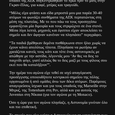
οπαδοί της ΑΕΚ συγκεντρώθηκαν το πρωί πριν το ματς στην
Γκραν-Πλας, για καφέ, μπίρες και τραγούδι.
“Μόλις είχα φτάσει και είδα μπροστά μου μια παρέα 30-40
ατόμων να φωνάζει συνθήματα της ΑΕΚ περπατώντας στη
μέση της πλατείας. Με το που πάω να τους προσεγγίσω
εμφανίζεται μία διμοιρία και τους στριμώχνει σε ένα στενό.
Μέσα λίγα λεπτά, μηχανές και έφιπποι είχαν αποκλείσει το
σημείο και δεν άφηναν κανέναν να πλησιάσει” περιγράφει.
“Τα παιδιά βρέθηκαν δεμένα πισθάγκωνα στον ήλιο χωρίς να
έχουν κάνει απολύτως τίποτα. Πλησίασα να ρωτήσω αν
χρειάζεται κανείς τους κάτι και τότε ένας αστυνομικός με
απώθησε με την ασπίδα, λέγοντάς μου ‘Αν θες να δεις το
παιχνίδι φύγε, γιατί αλλιώς θα το δεις μαζί με τους φίλους σου
εκεί που θα καταλήξουν'”.
Την ημέρα του αγώνα είχε τεθεί σε ισχύ απαγόρευση
προσέγγισης οποιουδήποτε κεντρικού σημείου της πόλης
οργανωμένα ή από ομάδες άνω των δέκα ατόμων. Παρόμοιες
απαγορεύσεις ίσχυαν και για τους οπαδούς της Marseille στην
Μπρυζ, της Tottenham στη Ρεν, αλλά και για αυτούς της
Juventus στη Νίκαια (για τον αγώνα με τη Monaco).
Όσο η ώρα για τον αγώνα πλησίαζε, η Αστυνομία γινόταν όλο
και πιο επιθετική.
Το σημείο που είχε ορίσει η Αστυνομία για τη μετακίνηση των