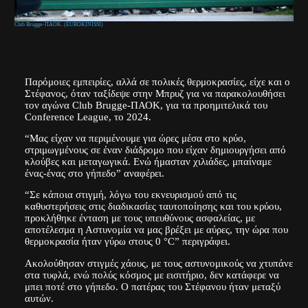
Club Brugge-ΠΑΟΚ. (EUROKINISSI)
Παρόμοιες εμπειρίες, αλλά σε πολικές θερμοκρασίες, είχε και ο
Στέφανος, όταν ταξίδεψε στην Μπρυζ για να παρακολουθήσει
τον αγώνα Club Brugge-ΠΑΟΚ, για τα προημιτελικά του
Conference League, το 2024.
“Μας είχαν να περιμένουμε για ώρες μέσα στο κρύο,
στριμωγμένους σε έναν διάδρομο που είχαν δημιουργήσει από
κλούβες και μεταγωγικά. Ενώ ήμασταν χιλιάδες, μπαίναμε
ένας-ένας στο γήπεδο” αναφέρει.
“Σε κάποια στιγμή, λόγω του εκνευρισμού από τις
καθυστερήσεις στις διαδικασίες ταυτοποίησης και του κρύου,
προκλήθηκε ένταση με τους υπευθύνους ασφαλείας, με
αποτέλεσμα η Αστυνομία να μας βρέξει με αύρες, την ώρα που
θερμοκρασία ήταν γύρω στους 0 °C” περιγράφει.
Ακολούθησαν στιγμές χάους, με τους αστυνομικούς να χτυπάνε
στα τυφλά, ενώ πολύς κόσμος με εισιτήριο, δεν κατάφερε να
μπει ποτέ στο γήπεδο. Ο πατέρας του Στέφανου ήταν μεταξύ
αυτών.