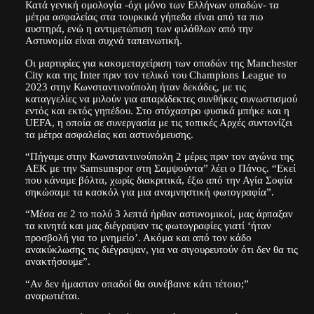
Κατά γενική ομολογία -όχι μόνο των Ελλήνων οπαδών- τα
μέτρα ασφαλείας στα τουρκικά γήπεδα είναι από τα πιο
αυστηρά, ενώ η αντιμετώπιση των φιλάθλων από την
Αστυνομία είναι συχνά ταπεινωτική.
Οι μαρτυρίες για κακομεταχείριση των οπαδών της Manchester
City και της Inter πριν τον τελικό του Champions League το
2023 στην Κωνσταντινούπολη ήταν δεκάδες, με τις
καταγγελίες να μιλούν για απαράδεκτες συνθήκες συνωστισμού
εντός και εκτός γηπέδου. Στο στόχαστρο φυσικά μπήκε και η
UEFA, η οποία σε συνεργασία με τις τοπικές Αρχές συντονίζει
τα μέτρα ασφαλείας και αστυνόμευσης.
“Πήγαμε στην Κωνσταντινούπολη 2 μέρες πριν τον αγώνα της
ΑΕΚ με την Samsunspor στη Σαμψούντα” λέει ο Πάνος. “Εκεί
που κάναμε βόλτα, χωρίς διακριτικά, έξω από την Αγία Σοφία
σηκώσαμε τα κασκόλ για μια αναμνηστική φωτογραφία”.
“Μέσα σε 2 το πολύ 3 λεπτά ήρθαν αστυνομικοί, μας άρπαξαν
τα κινητά και μας διέγραψαν τις φωτογραφίες γιατί ‘ήταν
προσβολή για το μνημείο’. Ακόμα και από τον κάδο
ανακύκλωσης τις διέγραψαν, για να σιγουρευτούν ότι δεν θα τις
ανακτήσουμε”.
“Αν δεν ήμασταν οπαδοί θα συνέβαινε κάτι τέτοιο;”
αναρωτιέται.