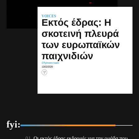
VOICES
Εκτός έδρας: Η
σκοτεινή πλευρά
των ευρωπαϊκών
παιχνιδιών
@fyinews team
13/02/2026
fyi:
Οι εκτός έδρας εκδρομές για την ομάδα που