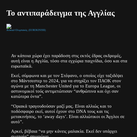
Το αντιπαράδειγμα της Αγγλίας
Arsenal-Ολυμπιακός. (EUROKINISSI)
Αν κάποια χώρα έχει παράδοση στις εκτός έδρας εκδρομές,
αυτή είναι η Αγγλία, τόσο στα εγχώρια παιχνίδια, όσο και στα
ευρωπαϊκά.
Εκεί, σύμφωνα και με τον Στέφανο, ο οποίος είχε ταξιδέψει
στο Μάντσεστερ το 2024, για να στηρίξει τον ΠΑΟΚ στον
αγώνα με τη Manchester United για το Europa League, οι
αστυνομικοί τούς αντιμετώπισαν “ανθρώπινα και όχι σαν
κατώτερα όντα”.
“Οριακά τραγουδούσαν μαζί μας. Είναι αλλιώς και το
ποδόσφαιρο εκεί, αυτοί έχουν στο DNA τους και τις
μετακινήσεις, το ‘away days’. Είναι αλλιώτικοι οι Άγγλοι σε
αυτό”.
Αρκεί, βέβαια “να μην κάνεις μαλακία. Εκεί δεν υπάρχει
σωτηρία” σημειώνει.