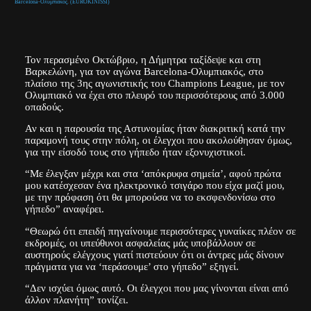
Barcelona-Ολυμπιακός. (EUROKINISSI)
Τον περασμένο Οκτώβριο, η Δήμητρα ταξίδεψε και στη
Βαρκελώνη, για τον αγώνα Barcelona-Ολυμπιακός, στο
πλαίσιο της 3ης αγωνιστικής του Champions League, με τον
Ολυμπιακό να έχει στο πλευρό του περισσότερους από 3.000
οπαδούς.
Αν και η παρουσία της Αστυνομίας ήταν διακριτική κατά την
παραμονή τους στην πόλη, οι έλεγχοι που ακολούθησαν όμως,
για την είσοδό τους στο γήπεδο ήταν εξονυχιστικοί.
“Με έλεγξαν μέχρι και στα ‘απόκρυφα σημεία’, αφού πρώτα
μου κατέσχεσαν ένα ηλεκτρονικό τσιγάρο που είχα μαζί μου,
με την πρόφαση ότι θα μπορούσα να το εκσφενδονίσω στο
γήπεδο” αναφέρει.
“Θεωρώ ότι επειδή πηγαίνουμε περισσότερες γυναίκες πλέον σε
εκδρομές, οι υπεύθυνοι ασφαλείας μάς υποβάλλουν σε
αυστηρούς ελέγχους γιατί πιστεύουν ότι οι άντρες μάς δίνουν
πράγματα για να ‘περάσουμε’ στο γήπεδο” εξηγεί.
“Δεν ισχύει όμως αυτό. Οι έλεγχοι που μας γίνονται είναι από
άλλον πλανήτη” τονίζει.