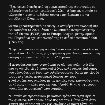
“Έχω μείνει άναυδη από τη συμπεριφορά της Αστυνομίας σε
εκδρομές που δεν το περιμέναμε”, λέει η Δήμητρα, η οποία τα
τελευταία 4 χρόνια ταξιδεύει συχνά στην Ευρώπη για να
στηρίξει τον Ολυμπιακό.
Ως πιο χαρακτηριστικό παράδειγμα αναφέρει την εκδρομή στο
Βουκουρέστι το 2024, όπου ο Ολυμπιακός αντιμετώπιζε την
τοπική Steaua (FCSB) για το Europa League, με την ομάδα
του Πειραιά να έχει στο πλευρό της τη στήριξη περίπου 5.000
φίλων της.
“Περίμενα μια πιο θερμή υποδοχή από έναν βαλκανικό λαό σε
έναν άλλον. Αντ’ αυτού, μας περίμενε η μεγαλύτερη αστυνομική
δύναμη που έχω συναντήσει ποτέ” θυμάται.
Η αστυνόμευση ήταν εντονότατη σε όλη την πόλη, ενώ έξω
από το γήπεδο είχε δημιουργηθεί ένας πολύ στενός διάδρομος
που οδηγούσε στη θύρα των φιλοξενουμένων. Κατά την είσοδό
τους στο γήπεδο, αστυνομικοί έσπρωχναν τους
φιλοξενούμενους οπαδούς με τις ασπίδες τους, καταγράφοντας
με κάμερες την κάθε τους κίνηση. “Αισθάνθηκα ότι φορούσα
κουκούλα τρομοκράτη” υπογραμμίζει.
“Πιστεύω ότι προσπαθούν με κάποιο τρόπο να εξαντλήσουν
τον φίλαθλο, τον οπαδό, όπως θες πες τον. Ούτως ώστε όταν
φτάσει στο γήπεδο να μην έχει δυνάμεις να κάνει τάχα μου